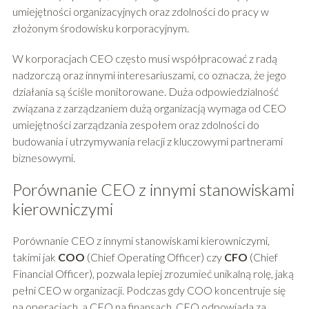
umiejętności organizacyjnych oraz zdolności do pracy w
złożonym środowisku korporacyjnym.
W korporacjach CEO często musi współpracować z radą
nadzorczą oraz innymi interesariuszami, co oznacza, że jego
działania są ściśle monitorowane. Duża odpowiedzialność
związana z zarządzaniem dużą organizacją wymaga od CEO
umiejętności zarządzania zespołem oraz zdolności do
budowania i utrzymywania relacji z kluczowymi partnerami
biznesowymi.
Porównanie CEO z innymi stanowiskami
kierowniczymi
Porównanie CEO z innymi stanowiskami kierowniczymi,
takimi jak
COO
(Chief Operating Officer) czy
CFO
(Chief
Financial Officer), pozwala lepiej zrozumieć unikalną rolę, jaką
pełni CEO w organizacji. Podczas gdy COO koncentruje się
na operacjach, a CFO na finansach, CEO odpowiada za