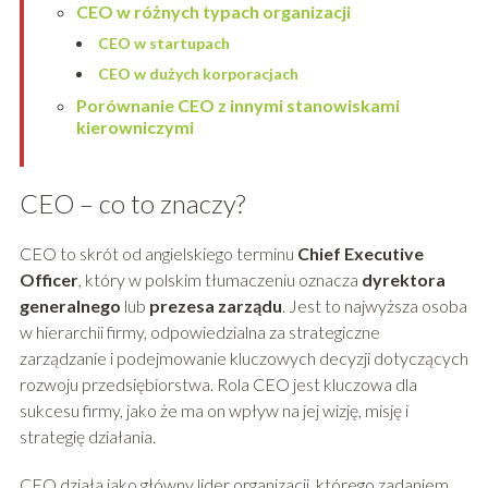
CEO w różnych typach organizacji
CEO w startupach
CEO w dużych korporacjach
Porównanie CEO z innymi stanowiskami
kierowniczymi
CEO – co to znaczy?
CEO to skrót od angielskiego terminu
Chief Executive
Officer
, który w polskim tłumaczeniu oznacza
dyrektora
generalnego
lub
prezesa zarządu
. Jest to najwyższa osoba
w hierarchii firmy, odpowiedzialna za strategiczne
zarządzanie i podejmowanie kluczowych decyzji dotyczących
rozwoju przedsiębiorstwa. Rola CEO jest kluczowa dla
sukcesu firmy, jako że ma on wpływ na jej wizję, misję i
strategię działania.
CEO działa jako główny lider organizacji, którego zadaniem