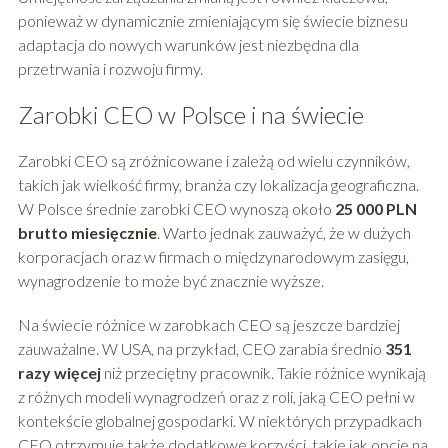
ponieważ w dynamicznie zmieniającym się świecie biznesu
adaptacja do nowych warunków jest niezbędna dla
przetrwania i rozwoju firmy.
Zarobki CEO w Polsce i na świecie
Zarobki CEO są zróżnicowane i zależą od wielu czynników,
takich jak wielkość firmy, branża czy lokalizacja geograficzna.
W Polsce średnie zarobki CEO wynoszą około
25 000 PLN
brutto miesięcznie
. Warto jednak zauważyć, że w dużych
korporacjach oraz w firmach o międzynarodowym zasięgu,
wynagrodzenie to może być znacznie wyższe.
Na świecie różnice w zarobkach CEO są jeszcze bardziej
zauważalne. W USA, na przykład, CEO zarabia średnio
351
razy więcej
niż przeciętny pracownik. Takie różnice wynikają
z różnych modeli wynagrodzeń oraz z roli, jaką CEO pełni w
kontekście globalnej gospodarki. W niektórych przypadkach
CEO otrzymuje także dodatkowe korzyści, takie jak opcje na