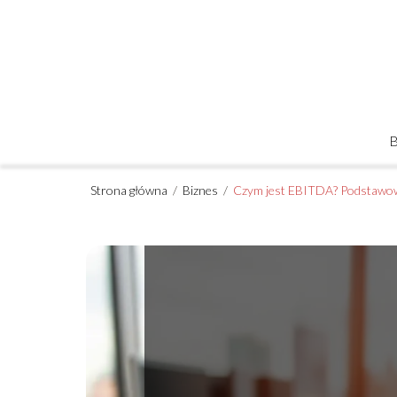
Strona główna
/
Biznes
/
Czym jest EBITDA? Podstawowe 