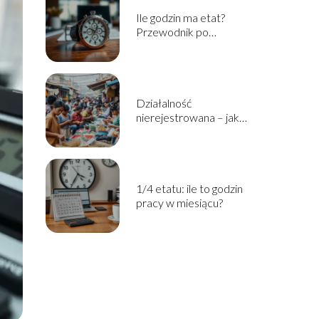
Ile godzin ma etat?
Przewodnik po
wymiarze czasu pracy
Działalność
nierejestrowana – jak
zacząć? Przewodnik
krok po kroku
1/4 etatu: ile to godzin
pracy w miesiącu?