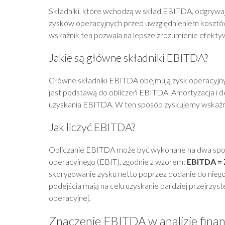
Składniki, które wchodzą w skład EBITDA, odgrywają
zysków operacyjnych przed uwzględnieniem kosztów 
wskaźnik ten pozwala na lepsze zrozumienie efektywno
Jakie są główne składniki EBITDA?
Główne składniki EBITDA obejmują zysk operacyjny,
jest podstawą do obliczeń EBITDA. Amortyzacja i d
uzyskania EBITDA. W ten sposób zyskujemy wskaźnik
Jak liczyć EBITDA?
Obliczanie EBITDA może być wykonane na dwa sposo
operacyjnego (EBIT), zgodnie z wzorem:
EBITDA = 
skorygowanie zysku netto poprzez dodanie do niego
podejścia mają na celu uzyskanie bardziej przejrzys
operacyjnej.
Znaczenie EBITDA w analizie fina