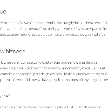
DA?
em, ma także swoje ograniczenia. Nie uwzględnia on kosztów kapi
użenia, co może prowadzić do mylących wniosków w przypadku fir
nież zdarzeń jednorazowych, co może prowadzić do zniekształcen
w biznesie
 biznesowej, zwłaszcza w kontekście podejmowania decyzji
lizowania wpływu kosztów finansowych i amortyzacyjnych, EBITDA
ywności operacyjnej przedsiębiorstwa. Jest to kluczowe narzędzie
y poszukują wskaźników wskazujących na zdolność firmy do genero
yjne?
ie zdolności firm do generowania gotówki, a EBITDA odgrywa tu