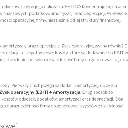
 kluczową rolę w jego obliczaniu. EBITDA koncentruje się na ocen
finansowych, podatków, amortyzacji oraz deprecjacji. W efekcie,
ści operacyjnej firmy, niezależnie od jej struktury finansowej.
 amortyzację oraz deprecjację. Zysk operacyjny, zwany również E
eprecjacja to niegotówkowe koszty, które są dodawane do EBIT w
, który lepiej odzwierciedla zdolność firmy do generowania gotów
by. Pierwszy z nich polega na dodaniu amortyzacji do zysku
Zysk operacyjny (EBIT) + Amortyzacja
. Drugi sposób to
 kosztów odsetek, podatków, amortyzacji oraz deprecjacji. Oba
tego obrazu zdolności firmy do generowania zysków z działalności
nsowej