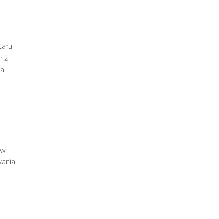
tału
m z
ia
 w
wania