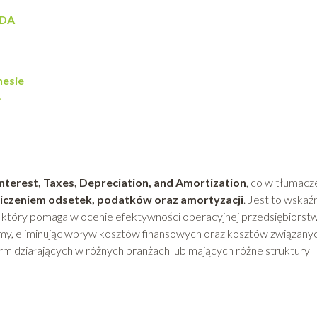
TDA
nesie
?
nterest, Taxes, Depreciation, and Amortization
, co w tłumacz
liczeniem odsetek, podatków oraz amortyzacji
. Jest to wskaź
, który pomaga w ocenie efektywności operacyjnej przedsiębiorstw
rmy, eliminując wpływ kosztów finansowych oraz kosztów związanyc
rm działających w różnych branżach lub mających różne struktury