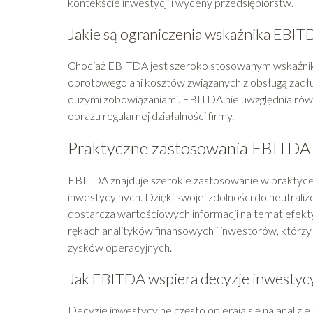
kontekście inwestycji i wyceny przedsiębiorstw.
Jakie są ograniczenia wskaźnika EBIT
Chociaż EBITDA jest szeroko stosowanym wskaźniki
obrotowego ani kosztów związanych z obsługą zadł
dużymi zobowiązaniami. EBITDA nie uwzględnia rów
obrazu regularnej działalności firmy.
Praktyczne zastosowania EBITDA 
EBITDA znajduje szerokie zastosowanie w praktyce
inwestycyjnych. Dzięki swojej zdolności do neutra
dostarcza wartościowych informacji na temat efekt
rękach analityków finansowych i inwestorów, którz
zysków operacyjnych.
Jak EBITDA wspiera decyzje inwestyc
Decyzje inwestycyjne często opierają się na analiz