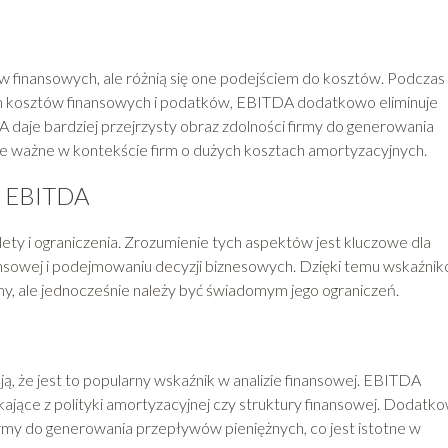
w finansowych, ale różnią się one podejściem do kosztów. Podczas
em kosztów finansowych i podatków, EBITDA dodatkowo eliminuje
A daje bardziej przejrzysty obraz zdolności firmy do generowania
lnie ważne w kontekście firm o dużych kosztach amortyzacyjnych.
ia EBITDA
ty i ograniczenia. Zrozumienie tych aspektów jest kluczowe dla
nsowej i podejmowaniu decyzji biznesowych. Dzięki temu wskaźnik
y, ale jednocześnie należy być świadomym jego ograniczeń.
ą, że jest to popularny wskaźnik w analizie finansowej. EBITDA
kające z polityki amortyzacyjnej czy struktury finansowej. Dodatk
firmy do generowania przepływów pieniężnych, co jest istotne w