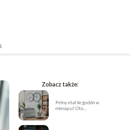
E
Zobacz także:
Pełny etat ile godzin w
miesiącu? Oto
odpowiedź!