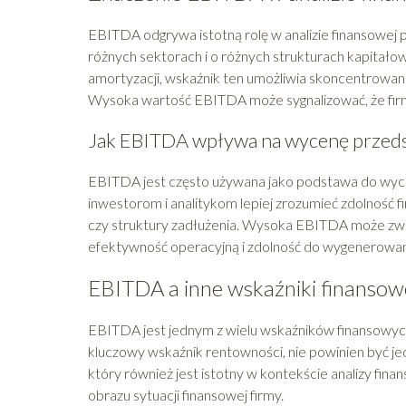
EBITDA odgrywa istotną rolę w analizie finansowej 
różnych sektorach i o różnych strukturach kapitało
amortyzacji, wskaźnik ten umożliwia skoncentrowanie
Wysoka wartość EBITDA może sygnalizować, że firm
Jak EBITDA wpływa na wycenę przeds
EBITDA jest często używana jako podstawa do wycen
inwestorom i analitykom lepiej zrozumieć zdolność f
czy struktury zadłużenia. Wysoka EBITDA może zwię
efektywność operacyjną i zdolność do wygenerowan
EBITDA a inne wskaźniki finansow
EBITDA jest jednym z wielu wskaźników finansowych
kluczowy wskaźnik rentowności, nie powinien być jed
który również jest istotny w kontekście analizy fina
obrazu sytuacji finansowej firmy.