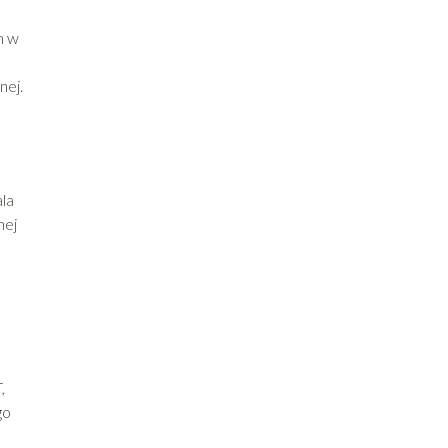
h w
nej.
la
nej
,
go