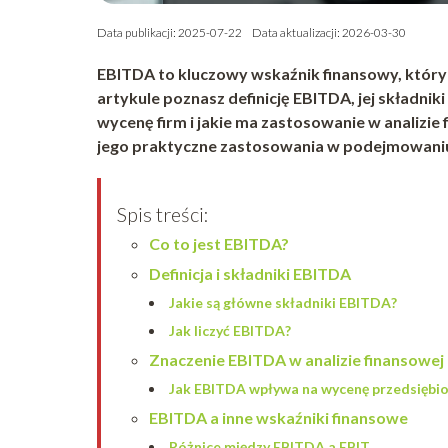
Data publikacji: 2025-07-22
Data aktualizacji: 2026-03-30
EBITDA to kluczowy wskaźnik finansowy, który 
artykule poznasz definicję EBITDA, jej składnik
wycenę firm i jakie ma zastosowanie w analizie 
jego praktyczne zastosowania w podejmowaniu 
Spis treści:
Co to jest EBITDA?
Definicja i składniki EBITDA
Jakie są główne składniki EBITDA?
Jak liczyć EBITDA?
Znaczenie EBITDA w analizie finansowej
Jak EBITDA wpływa na wycenę przedsiębi
EBITDA a inne wskaźniki finansowe
Różnice między EBITDA a EBIT