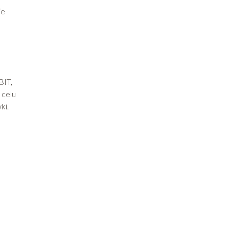
ie
BIT,
 celu
ki.