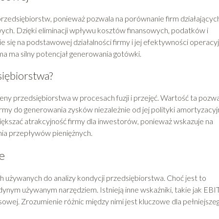
przedsiębiorstw, ponieważ pozwala na porównanie firm działającyc
wych. Dzięki eliminacji wpływu kosztów finansowych, podatków i
 się na podstawowej działalności firmy i jej efektywności operacyj
a ma silny potencjał generowania gotówki.
iębiorstwa?
y przedsiębiorstwa w procesach fuzji i przejęć. Wartość ta pozwa
irmy do generowania zysków niezależnie od jej polityki amortyzacyj
kszać atrakcyjność firmy dla inwestorów, ponieważ wskazuje na
ia przepływów pieniężnych.
e
 używanych do analizy kondycji przedsiębiorstwa. Choć jest to
ynym używanym narzędziem. Istnieją inne wskaźniki, takie jak EBIT
nsowej. Zrozumienie różnic między nimi jest kluczowe dla pełniejsze