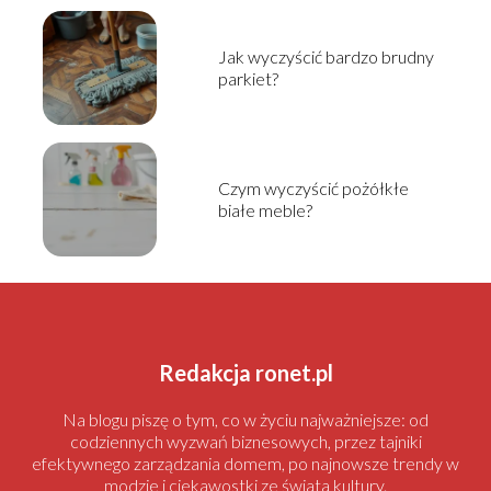
Jak wyczyścić bardzo brudny
parkiet?
Czym wyczyścić pożółkłe
białe meble?
Redakcja ronet.pl
Na blogu piszę o tym, co w życiu najważniejsze: od
codziennych wyzwań biznesowych, przez tajniki
efektywnego zarządzania domem, po najnowsze trendy w
modzie i ciekawostki ze świata kultury.