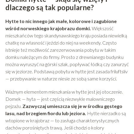
dlaczego są tak popularne?
Hytte to nic innego jak małe, kolorowe i zagubione
wśród norweskiego krajobrazu domki.
Większość
mieszkańców tego skandynawskiego kraju posiada niewielką
chatkę na własność i jeździ do niej na weekendy. Często
istnieje też możliwość zarezerwowania pobytu w takim
domku należącym do firmy. Prosto z drewnianego budynku
można wyruszyć na górski szlak, popływać łódką czy zanurzyć
się w jeziorze. Podstawą pobytu w hytte jest zasada friluftsliv
— przebywanie w naturze niesie ze sobą same korzyści.
Ważnym elementem mieszkania w hytte jest jej otoczenie.
Domek — hyta — jest częścią niezwykle malowniczego
pejzażu.
Zazwyczaj umieszcza się je w środku gęstego
lasu, nad brzegiem fiordu lub jeziora.
Hytte nierzadko są
wtopione w krajobraz — to zasługa charakterystycznych
dachów porośniętych trawą. Jeśli chodzi o kolory