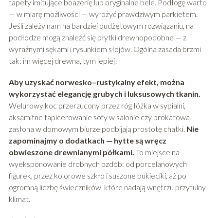
tapety imitujące boazerię lub oryginalne bele. Podłogę warto
— w miarę możliwości — wyłożyć prawdziwym parkietem.
Jeśli zależy nam na bardziej budżetowym rozwiązaniu, na
podłodze mogą znaleźć się płytki drewnopodobne — z
wyraźnymi sękami i rysunkiem słojów. Ogólna zasada brzmi
tak: im więcej drewna, tym lepiej!
Aby uzyskać norwesko–rustykalny efekt, można
wykorzystać elegancję grubych i luksusowych tkanin.
Welurowy koc przerzucony przez róg łóżka w sypialni,
aksamitne tapicerowanie sofy w salonie czy brokatowa
zasłona w domowym biurze podbijają prostotę chatki.
Nie
zapominajmy o dodatkach — hytte są wręcz
obwieszone drewnianymi półkami.
To miejsce na
wyeksponowanie drobnych ozdób: od porcelanowych
figurek, przez kolorowe szkło i suszone bukieciki, aż po
ogromną liczbę świeczników, które nadają wnętrzu przytulny
klimat.