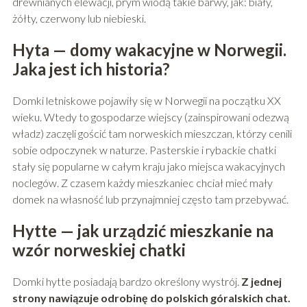
drewnianych elewacji, prym wiodą takie barwy, jak: biały,
żółty, czerwony lub niebieski.
Hyta — domy wakacyjne w Norwegii.
Jaka jest ich historia?
Domki letniskowe pojawiły się w Norwegii na początku XX
wieku. Wtedy to gospodarze wiejscy (zainspirowani odezwą
władz) zaczęli gościć tam norweskich mieszczan, którzy cenili
sobie odpoczynek w naturze. Pasterskie i rybackie chatki
stały się popularne w całym kraju jako miejsca wakacyjnych
noclegów. Z czasem każdy mieszkaniec chciał mieć mały
domek na własność lub przynajmniej często tam przebywać.
Hytte — jak urządzić mieszkanie na
wzór norweskiej chatki
Domki hytte posiadają bardzo określony wystrój.
Z jednej
strony nawiązuje odrobinę do polskich góralskich chat.