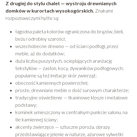
Z drugiej do stylu chalet — wystroju drewnianych
domków w kurortach wysokogórskich.
Znakami
rozpoznawczymi hytte są:
łagodna paleta kolorów ograniczona do brązów, bieli,
beżu i odrobiny szarości;
wszechobecne drewno — od ścian i podłogi, przez
meble, aż do dodatków;
duża liczba puszystych, ocieplających aranżację
tekstyliów — zasłon, kocy, dywaników podłogowych;
popularne są też imitacje skór zwierząt;
obecność kamiennych powierzchni;
proste, drewniane meble o dość surowym charakterze;
tradycyjne oświetlenie — tkaninowe klosze i metalowe
podstawy;
kominek umieszczony w centralnym punkcie salonu, na
tle kamiennej ściany;
akcenty zwierzęce — sztuczne poroża, obrazy
przedstawiające jelenie w naturze, ażurowe sylwetki