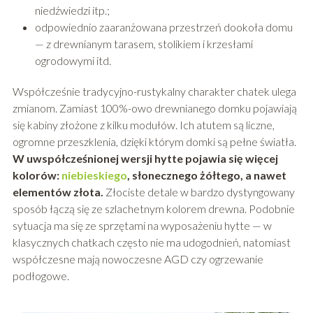
niedźwiedzi itp.;
odpowiednio zaaranżowana przestrzeń dookoła domu
— z drewnianym tarasem, stolikiem i krzesłami
ogrodowymi itd.
Współcześnie tradycyjno-rustykalny charakter chatek ulega
zmianom. Zamiast 100%-owo drewnianego domku pojawiają
się kabiny złożone z kilku modułów. Ich atutem są liczne,
ogromne przeszklenia, dzięki którym domki są pełne światła.
W uwspółcześnionej wersji hytte pojawia się więcej
kolorów:
niebieskiego
, słonecznego żółtego, a nawet
elementów złota.
Złociste detale w bardzo dystyngowany
sposób łączą się ze szlachetnym kolorem drewna. Podobnie
sytuacja ma się ze sprzętami na wyposażeniu hytte — w
klasycznych chatkach często nie ma udogodnień, natomiast
współczesne mają nowoczesne AGD czy ogrzewanie
podłogowe.