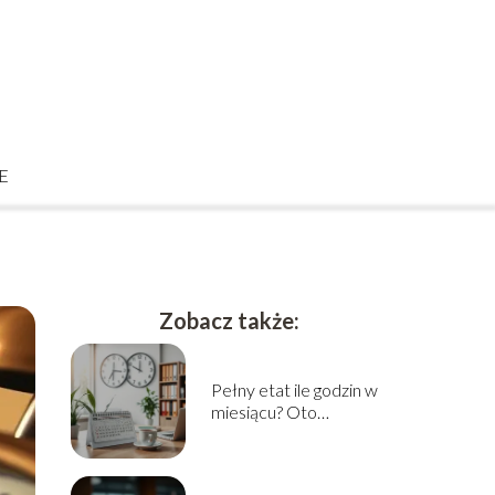
E
Zobacz także:
Pełny etat ile godzin w
miesiącu? Oto
odpowiedź!