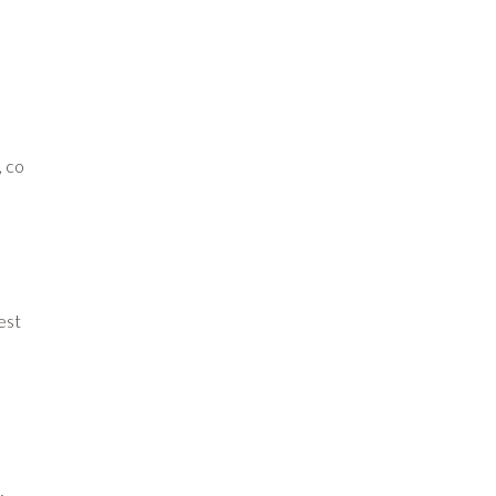
, co
est