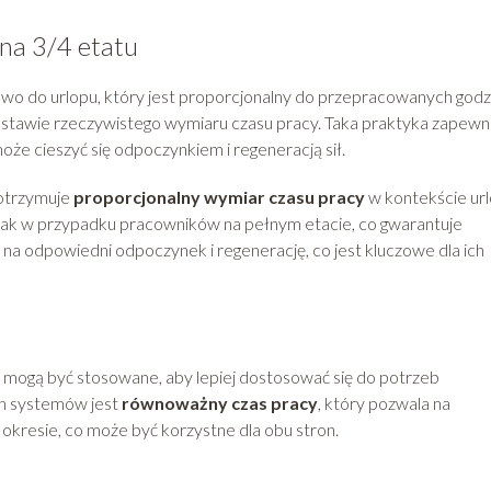
na 3/4 etatu
wo do urlopu, który jest proporcjonalny do przepracowanych godzi
podstawie rzeczywistego wymiaru czasu pracy. Taka praktyka zapewni
oże cieszyć się odpoczynkiem i regeneracją sił.
otrzymuje
proporcjonalny wymiar czasu pracy
w kontekście url
 jak w przypadku pracowników na pełnym etacie, co gwarantuje
 na odpowiedni odpoczynek i regenerację, co jest kluczowe dla ich
 mogą być stosowane, aby lepiej dostosować się do potrzeb
h systemów jest
równoważny czas pracy
, który pozwala na
okresie, co może być korzystne dla obu stron.