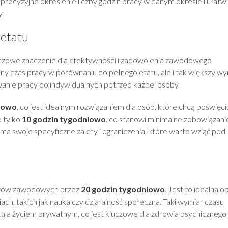
 precyzyjne określenie liczby godzin pracy w danym okresie i ułatw
.
 etatu
zowe znaczenie dla efektywności i zadowolenia zawodowego
y czas pracy w porównaniu do pełnego etatu, ale i tak większy wy
wanie pracy do indywidualnych potrzeb każdej osoby.
iowo
, co jest idealnym rozwiązaniem dla osób, które chcą poświęci
 tylko
10 godzin tygodniowo
, co stanowi minimalne zobowiązani
a swoje specyficzne zalety i ograniczenia, które warto wziąć pod
ków zawodowych przez
20 godzin tygodniowo
. Jest to idealna o
iach, takich jak nauka czy działalność społeczna. Taki wymiar czasu
 a życiem prywatnym, co jest kluczowe dla zdrowia psychicznego 