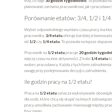
trzy, co daje
30 godzin tygodniowo
. To pozwala na
planowanie zarówno pracownikowi, jak i pracodawcy
Porównanie etatów: 3/4, 1/2 i 1/4
Wybór odpowiedniego wymiaru czasu pracy ma kluc
pracownika.
3/4 etatu
oferuje bardziej zrównoważon
niż
1/2
czy
1/4 etatu
. To pozwala na lepsze dopaso
Pracownik na
1/2 etatu
pracuje
20 godzin tygodn
więcej czasu na inne aktywności. Z kolei
1/4 etatu
to
wobec pracodawcy. Każda z tych form zatrudnienia m
uwagę przy podejmowaniu decyzji o zatrudnieniu.
Ile godzin pracy na 1/2 etatu?
Praca na
1/2 etatu
oznacza wykonywanie obowiąz
dla osób, które chcą się skupić na innych zobowiązan
pracy umożliwia zachowanie równowagi między pracą
fizycznego.