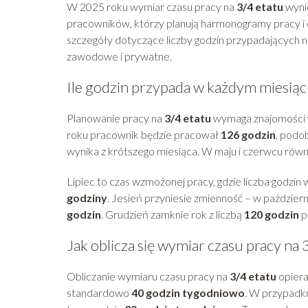
W 2025 roku wymiar czasu pracy na
3/4 etatu
wyni
pracowników, którzy planują harmonogramy pracy i
szczegóły dotyczące liczby godzin przypadających n
zawodowe i prywatne.
Ile godzin przypada w każdym miesiąc
Planowanie pracy na
3/4 etatu
wymaga znajomości w
roku pracownik będzie pracował
126 godzin
, podob
wynika z krótszego miesiąca. W maju i czerwcu równ
Lipiec to czas wzmożonej pracy, gdzie liczba godzin
godziny
. Jesień przyniesie zmienność – w paździe
godzin
. Grudzień zamknie rok z liczbą
120 godzin
p
Jak oblicza się wymiar czasu pracy na 
Obliczanie wymiaru czasu pracy na
3/4 etatu
opiera
standardowo
40 godzin tygodniowo
. W przypad