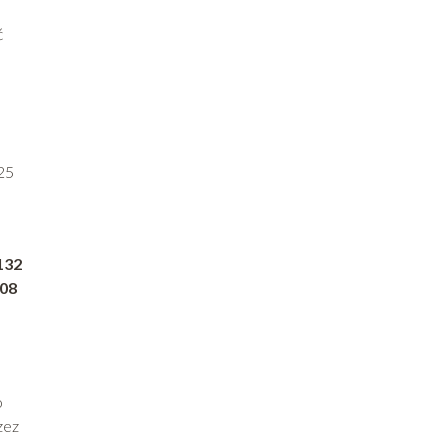
ć
25
132
08
o
zez