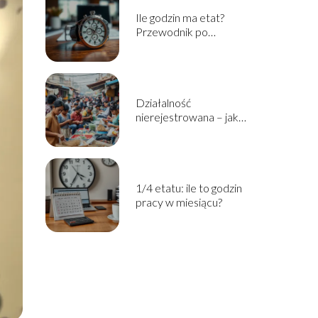
Ile godzin ma etat?
Przewodnik po
wymiarze czasu pracy
Działalność
nierejestrowana – jak
zacząć? Przewodnik
krok po kroku
1/4 etatu: ile to godzin
pracy w miesiącu?