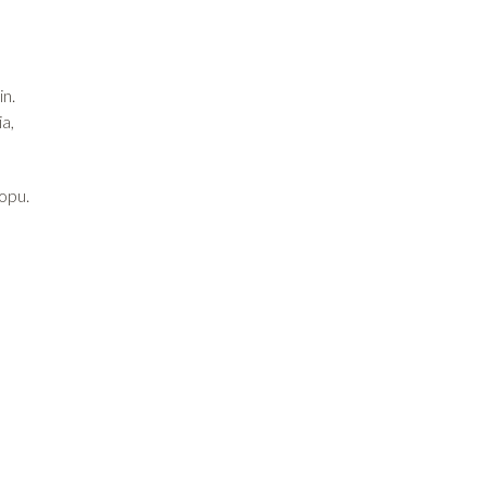
n.
a,
opu.