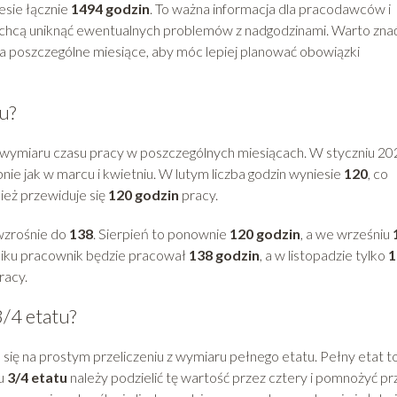
esie łącznie
1494 godzin
. To ważna informacja dla pracodawców i
 chcą uniknąć ewentualnych problemów z nadgodzinami. Warto zna
a poszczególne miesiące, aby móc lepiej planować obowiązki
u?
ymiaru czasu pracy w poszczególnych miesiącach. W styczniu 20
nie jak w marcu i kwietniu. W lutym liczba godzin wyniesie
120
, co
ież przewiduje się
120 godzin
pracy.
 wzrośnie do
138
. Sierpień to ponownie
120 godzin
, a we wrześniu
rniku pracownik będzie pracował
138 godzin
, a w listopadzie tylko
1
racy.
3/4 etatu?
 się na prostym przeliczeniu z wymiaru pełnego etatu. Pełny etat t
ku
3/4 etatu
należy podzielić tę wartość przez cztery i pomnożyć pr