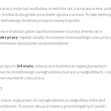
 pracy może być wydłużany w niektóre dni, a skracany w inne, pod
średnia liczba godzin pozostanie zgodna z umową. To daje większą
i dokładnego śledzenia przepracowanych godzin.
atna w branżach, gdzie zapotrzebowanie na pracę zmienia się w
eks pracy
reguluje zasady stosowania równoważnego czasu pracy
fektywne zarządzanie zasobami ludzkimi.
tyczących
3/4 etatu
, zwłaszcza w kontekście regulacji prawnych
awo do dodatkowego wynagrodzenia za pracę w nadgodzinach, co j
łnym wymiarze czasu pracy.
?
m etacie, mają prawo do wynagrodzenia za nadgodziny, które jest
dzinowe. To ważne, aby pracodawcy przestrzegali tych zasad i