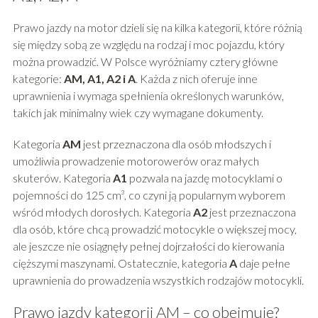
Prawo jazdy na motor dzieli się na kilka kategorii, które różnią
się między sobą ze względu na rodzaj i moc pojazdu, który
można prowadzić. W Polsce wyróżniamy cztery główne
kategorie:
AM, A1, A2 i A
. Każda z nich oferuje inne
uprawnienia i wymaga spełnienia określonych warunków,
takich jak minimalny wiek czy wymagane dokumenty.
Kategoria
AM
jest przeznaczona dla osób młodszych i
umożliwia prowadzenie motorowerów oraz małych
skuterów. Kategoria
A1
pozwala na jazdę motocyklami o
pojemności do 125 cm³, co czyni ją popularnym wyborem
wśród młodych dorosłych. Kategoria
A2
jest przeznaczona
dla osób, które chcą prowadzić motocykle o większej mocy,
ale jeszcze nie osiągnęły pełnej dojrzałości do kierowania
cięższymi maszynami. Ostatecznie, kategoria
A
daje pełne
uprawnienia do prowadzenia wszystkich rodzajów motocykli.
Prawo jazdy kategorii AM – co obejmuje?