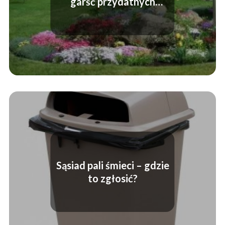
garść przydatnych
informacji
Sąsiad pali śmieci – gdzie
to zgłosić?