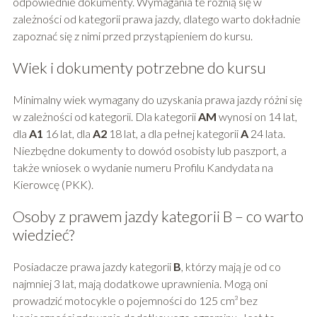
odpowiednie dokumenty. Wymagania te różnią się w
zależności od kategorii prawa jazdy, dlatego warto dokładnie
zapoznać się z nimi przed przystąpieniem do kursu.
Wiek i dokumenty potrzebne do kursu
Minimalny wiek wymagany do uzyskania prawa jazdy różni się
w zależności od kategorii. Dla kategorii
AM
wynosi on 14 lat,
dla
A1
16 lat, dla
A2
18 lat, a dla pełnej kategorii
A
24 lata.
Niezbędne dokumenty to dowód osobisty lub paszport, a
także wniosek o wydanie numeru Profilu Kandydata na
Kierowcę (PKK).
Osoby z prawem jazdy kategorii B – co warto
wiedzieć?
Posiadacze prawa jazdy kategorii
B
, którzy mają je od co
najmniej 3 lat, mają dodatkowe uprawnienia. Mogą oni
prowadzić motocykle o pojemności do 125 cm³ bez