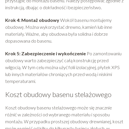
przystąpić do montażu basenu. Należy postępować zgodnie z
instrukcją, dbając o dokładność i bezpieczeństwo.
Krok 4: Montaż obudowy
Wokół basenu montujemy
obudowę. Można wykorzystać drewno, kamień lub inne
materiały. Ważne, aby obudowa była solidna i dobrze
dopasowana do basenu.
Krok 5: Zabezpieczenie i wykończenie
Po zamontowaniu
obudowy warto zabezpieczyć całą konstrukcję przed
wilgocią. W tym celu można użyć folii izolacyjnej, płytek XPS
lub innych materiałów chroniących przed wodą i niskimi
temperaturami.
Koszt obudowy basenu stelażowego
Koszt obudowy basenu stelażowego może się znacznie
różnić w zależności od wybranego materiału i sposobu
montażu. W przypadku prostszej obudowy drewnianej, koszt
może wynieść od kilku do kilkunastu tysięcy złotych, w