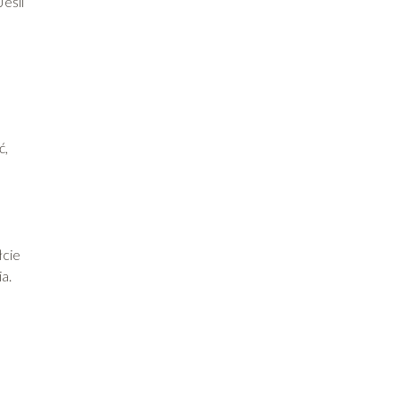
Jeśli
ć,
łcie
a.