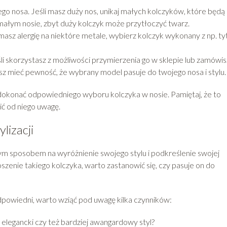
ego nosa. Jeśli masz duży nos, unikaj małych kolczyków, które będą
małym nosie, zbyt duży kolczyk może przytłoczyć twarz.
 masz alergię na niektóre metale, wybierz kolczyk wykonany z np. t
li skorzystasz z możliwości przymierzenia go w sklepie lub zamówis
z mieć pewność, że wybrany model pasuje do twojego nosa i stylu.
konać odpowiedniego wyboru kolczyka w nosie. Pamiętaj, że to
ić od niego uwagę.
lizacji
ym sposobem na wyróżnienie swojego stylu i podkreślenie swojej
szenie takiego kolczyka, warto zastanowić się, czy pasuje on do
odpowiedni, warto wziąć pod uwagę kilka czynników:
, elegancki czy też bardziej awangardowy styl?