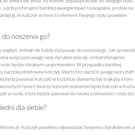
yk ze srebra lub złota. Po trzecie, dopasuj kolczyk do swojego stylu. 
yk, a jeśli preferujesz bardziej awangardowe rozwiązania, postaw na
amiętaj, że kolczyk w nosie to element Twojego stylu i powinien
ą do noszenia go?
 wygląd. Jednak nie każdy styl pasuje do noszenia go. Jak sprawdzi
eba wziąć pod uwagę swój styl ubierania się. Jeśli preferujemy
w nosie będzie idealnym uzupełnieniem. W przypadku bardziej
y, bardziej efektowny kolczyk. Warto też zwrócić uwagę na kształt
iej będą pasować kolczyki w kształcie diamentu lub trójkąta, które
kanciastych rysach twarzy, lepszym wyborem będą kolczyki w kszta
zyk w nosie, który będzie pasował do naszej osobowości i stylu życi
dni dla siebie?
referencje. Kolczyk powinien odpowiadać twojemu charakterowi, a