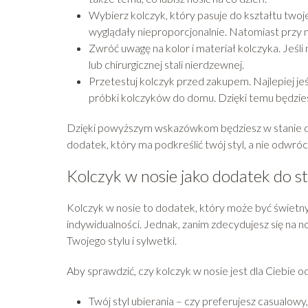
Wybierz kolczyk, który pasuje do kształtu twoj
wyglądały nieproporcjonalnie. Natomiast przy 
Zwróć uwagę na kolor i materiał kolczyka. Jeśli
lub chirurgicznej stali nierdzewnej.
Przetestuj kolczyk przed zakupem. Najlepiej jeś
próbki kolczyków do domu. Dzięki temu będzies
Dzięki powyższym wskazówkom będziesz w stanie do
dodatek, który ma podkreślić twój styl, a nie odwróc
Kolczyk w nosie jako dodatek do sty
Kolczyk w nosie to dodatek, który może być świetn
indywidualności. Jednak, zanim zdecydujesz się na no
Twojego stylu i sylwetki.
Aby sprawdzić, czy kolczyk w nosie jest dla Ciebie 
Twój styl ubierania – czy preferujesz casualowy