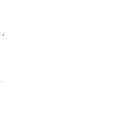
est
śli
sa i