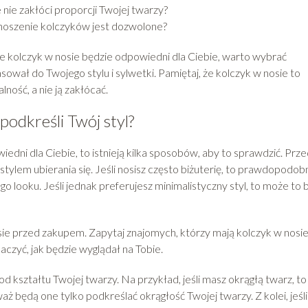
nie zakłóci proporcji Twojej twarzy?
e noszenie kolczyków jest dozwolone?
że kolczyk w nosie będzie odpowiedni dla Ciebie, warto wybrać
sował do Twojego stylu i sylwetki. Pamiętaj, że kolczyk w nosie to
ność, a nie ją zakłócać.
podkreśli Twój styl?
wiedni dla Ciebie, to istnieją kilka sposobów, aby to sprawdzić. Prz
stylem ubierania się. Jeśli nosisz często biżuterię, to prawdopodob
looku. Jeśli jednak preferujesz minimalistyczny styl, to może to 
 przed zakupem. Zapytaj znajomych, którzy mają kolczyk w nosie
aczyć, jak będzie wyglądał na Tobie.
d kształtu Twojej twarzy. Na przykład, jeśli masz okrągłą twarz, to
aż będą one tylko podkreślać okrągłość Twojej twarzy. Z kolei, jeśli