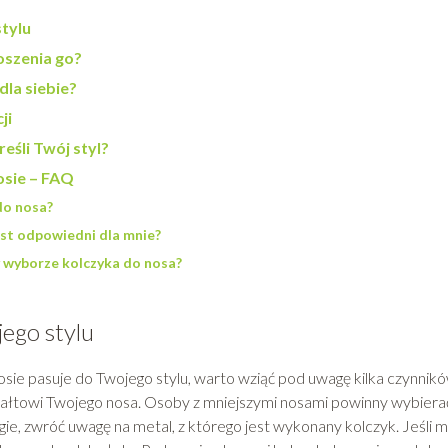
stylu
noszenia go?
dla siebie?
ji
eśli Twój styl?
osie – FAQ
do nosa?
est odpowiedni dla mnie?
y wyborze kolczyka do nosa?
jego stylu
 nosie pasuje do Twojego stylu, warto wziąć pod uwagę kilka czynnikó
tałtowi Twojego nosa. Osoby z mniejszymi nosami powinny wybiera
ugie, zwróć uwagę na metal, z którego jest wykonany kolczyk. Jeśli 