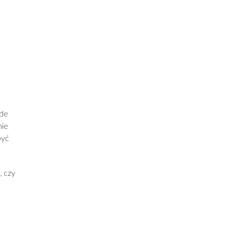
ede
nie
być
, czy