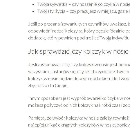
Twoja sylwetka – czy noszenie kolczyka w nosie 
Twój styl życia – czy pracujesz w miejscu, gdzi
Jeśli po przeanalizowaniu tych czynników uważasz, 
odpowiedni rodzaj kolczyka, który będzie idealnie pa
dodatek, który powinien podkreślać Twoją indywidual
Jak sprawdzić, czy kolczyk w nosie 
Jeśli zastanawiasz się, czy kolczyk w nosie jest odpo
wszystkim, zastanów się, czy jest to zgodne z Twoim 
kolczyk w nosie będzie dobrym dodatkiem do Twojego 
zbyt dużo dla Ciebie.
Innym sposobem jest wypróbowanie kolczyka w nosie
możesz pożyczyć od nich kolczyk na krótki czas i zob
Pamiętaj, że wybór kolczyka w nosie zależy również o
najlepiej unikać okrągłych kolczyków w nosie, poniew