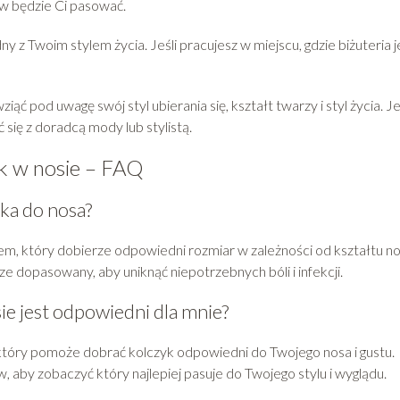
w będzie Ci pasować.
 z Twoim stylem życia. Jeśli pracujesz w miejscu, gdzie biżuteria j
ć pod uwagę swój styl ubierania się, kształt twarzy i styl życia. Je
się z doradcą mody lub stylistą.
yk w nosie – FAQ
ka do nosa?
em, który dobierze odpowiedni rozmiar w zależności od kształtu no
ze dopasowany, aby uniknąć niepotrzebnych bóli i infekcji.
ie jest odpowiedni dla mnie?
który pomoże dobrać kolczyk odpowiedni do Twojego nosa i gustu.
by zobaczyć który najlepiej pasuje do Twojego stylu i wyglądu.