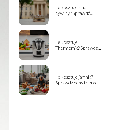
Ile kosztuje ślub
cywilny? Sprawdź
aktualne ceny i
informacje
Ile kosztuje
Thermomix? Sprawdź
cenę i opcje zakupu w
2025!
Ile kosztuje jamnik?
Sprawdź ceny i porady
przed zakupem!