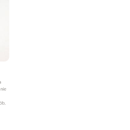
a
 nie
ób,