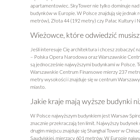
apartamentowiec. SkyTower nie tylko dominuje nad 
budynków w Europie. W Polsce znajdują się jednak 
metrów), Złota 44 (192 metry) czy Pałac Kultury i 
Wieżowce, które odwiedzić musisz
Jeśli interesuje Cię architektura i chcesz zobaczyć 
– Polska Opera Narodowa oraz Warszawskie Centru
są jednocześnie najwyższymi budynkami w Polsce. 
Warszawskie Centrum Finansowe mierzy 237 metrów
metry wysokości i znajduje się w centrum Warszawy
miasto.
Jakie kraje mają wyższe budynki ni
W Polsce najwyższym budynkiem jest Warsaw Spire
znacznie przekraczają ten limit. Najwyższy budynek
drugim miejscu znajduje się Shanghai Tower w Chinac
Saudyjskiej, mierzący 601 metrów. W Europie najw