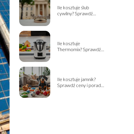
Ile kosztuje ślub
cywilny? Sprawdź
aktualne ceny i
informacje
Ile kosztuje
Thermomix? Sprawdź
cenę i opcje zakupu w
2025!
Ile kosztuje jamnik?
Sprawdź ceny i porady
przed zakupem!