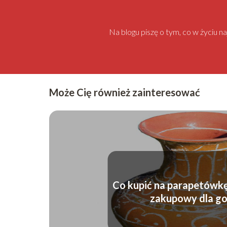
Na blogu piszę o tym, co w życiu 
Może Cię również zainteresować
Co kupić na parapetówk
zakupowy dla go