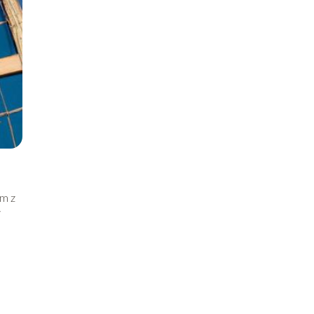
ym z
i