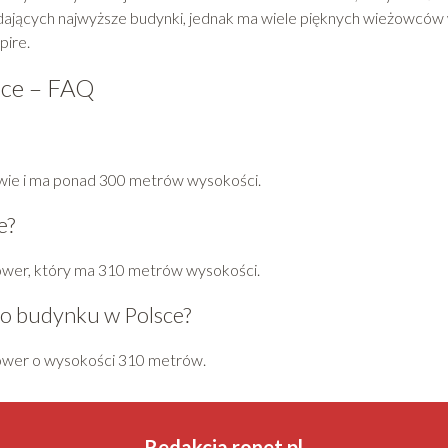
adających najwyższe budynki, jednak ma wiele pięknych wieżowców
pire.
sce – FAQ
wie i ma ponad 300 metrów wysokości.
e?
ower, który ma 310 metrów wysokości.
ego budynku w Polsce?
ower o wysokości 310 metrów.
Redakcja ronet.pl