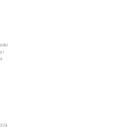
ielki
 i
 a
 374