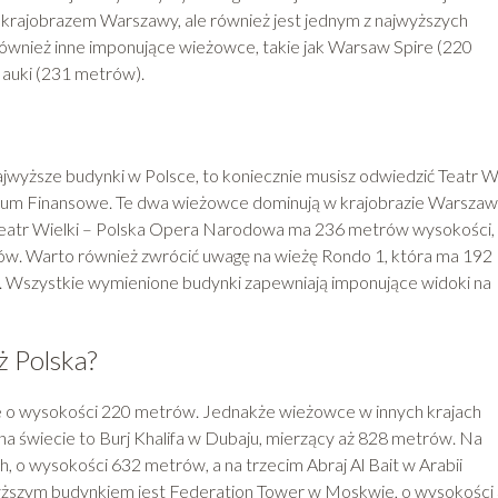
krajobrazem Warszawy, ale również jest jednym z najwyższych
również inne imponujące wieżowce, takie jak Warsaw Spire (220
Nauki (231 metrów).
najwyższe budynki w Polsce, to koniecznie musisz odwiedzić Teatr W
m Finansowe. Te dwa wieżowce dominują w krajobrazie Warszawy
Teatr Wielki – Polska Opera Narodowa ma 236 metrów wysokości,
. Warto również zwrócić uwagę na wieżę Rondo 1, która ma 192
. Wszystkie wymienione budynki zapewniają imponujące widoki na
ż Polska?
 o wysokości 220 metrów. Jednakże wieżowce w innych krajach
 na świecie to Burj Khalifa w Dubaju, mierzący aż 828 metrów. Na
h, o wysokości 632 metrów, a na trzecim Abraj Al Bait w Arabii
yższym budynkiem jest Federation Tower w Moskwie, o wysokości