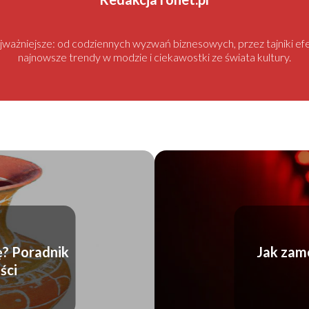
najważniejsze: od codziennych wyzwań biznesowych, przez tajniki
najnowsze trendy w modzie i ciekawostki ze świata kultury.
ę? Poradnik
Jak zam
ści