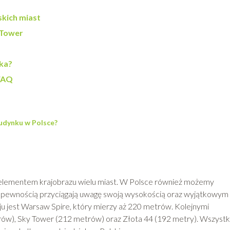
skich miast
yTower
ska?
 FAQ
budynku w Polsce?
 elementem krajobrazu wielu miast. W Polsce również możemy
 z pewnością przyciągają uwagę swoją wysokością oraz wyjątkowym
 jest Warsaw Spire, który mierzy aż 220 metrów. Kolejnymi
ów), Sky Tower (212 metrów) oraz Złota 44 (192 metry). Wszystk