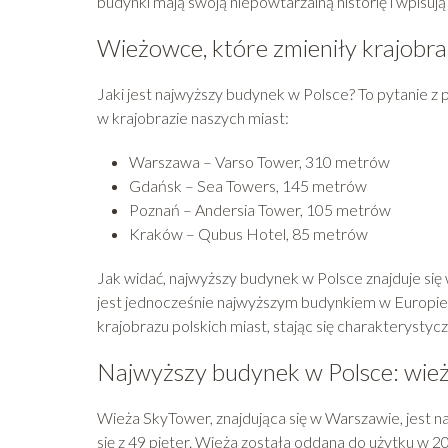
budynki mają swoją niepowtarzalną historię i wpisują
Wieżowce, które zmieniły krajobra
Jaki jest najwyższy budynek w Polsce? To pytanie z
w krajobrazie naszych miast:
Warszawa – Varso Tower, 310 metrów
Gdańsk – Sea Towers, 145 metrów
Poznań – Andersia Tower, 105 metrów
Kraków – Qubus Hotel, 85 metrów
Jak widać, najwyższy budynek w Polsce znajduje si
jest jednocześnie najwyższym budynkiem w Europi
krajobrazu polskich miast, stając się charakterystyc
Najwyższy budynek w Polsce: wie
Wieża SkyTower, znajdująca się w Warszawie, jest
się z 49 pięter. Wieża została oddana do użytku w 2