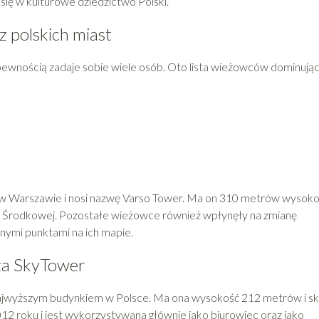
 się w kulturowe dziedzictwo Polski.
z polskich miast
 pewnością zadaje sobie wiele osób. Oto lista wieżowców dominują
ę w Warszawie i nosi nazwę Varso Tower. Ma on 310 metrów wysokoś
e Środkowej. Pozostałe wieżowce również wpłynęły na zmianę
znymi punktami na ich mapie.
ża SkyTower
 najwyższym budynkiem w Polsce. Ma ona wysokość 212 metrów i s
012 roku i jest wykorzystywana głównie jako biurowiec oraz jako