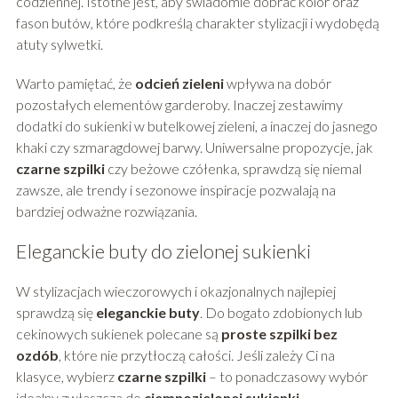
codziennej. Istotne jest, aby świadomie dobrać kolor oraz
fason butów, które podkreślą charakter stylizacji i wydobędą
atuty sylwetki.
Warto pamiętać, że
odcień zieleni
wpływa na dobór
pozostałych elementów garderoby. Inaczej zestawimy
dodatki do sukienki w butelkowej zieleni, a inaczej do jasnego
khaki czy szmaragdowej barwy. Uniwersalne propozycje, jak
czarne szpilki
czy beżowe czółenka, sprawdzą się niemal
zawsze, ale trendy i sezonowe inspiracje pozwalają na
bardziej odważne rozwiązania.
Eleganckie buty do zielonej sukienki
W stylizacjach wieczorowych i okazjonalnych najlepiej
sprawdzą się
eleganckie buty
. Do bogato zdobionych lub
cekinowych sukienek polecane są
proste szpilki bez
ozdób
, które nie przytłoczą całości. Jeśli zależy Ci na
klasyce, wybierz
czarne szpilki
– to ponadczasowy wybór
idealny zwłaszcza do
ciemnozielonej sukienki
.