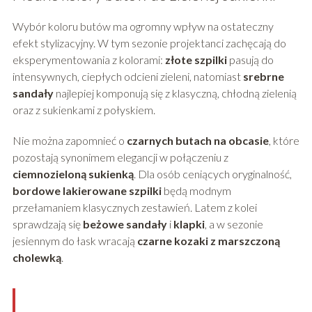
Wybór koloru butów ma ogromny wpływ na ostateczny
efekt stylizacyjny. W tym sezonie projektanci zachęcają do
eksperymentowania z kolorami:
złote szpilki
pasują do
intensywnych, ciepłych odcieni zieleni, natomiast
srebrne
sandały
najlepiej komponują się z klasyczną, chłodną zielenią
oraz z sukienkami z połyskiem.
Nie można zapomnieć o
czarnych butach na obcasie
, które
pozostają synonimem elegancji w połączeniu z
ciemnozieloną sukienką
. Dla osób ceniących oryginalność,
bordowe lakierowane szpilki
będą modnym
przełamaniem klasycznych zestawień. Latem z kolei
sprawdzają się
beżowe sandały
i
klapki
, a w sezonie
jesiennym do łask wracają
czarne kozaki z marszczoną
cholewką
.