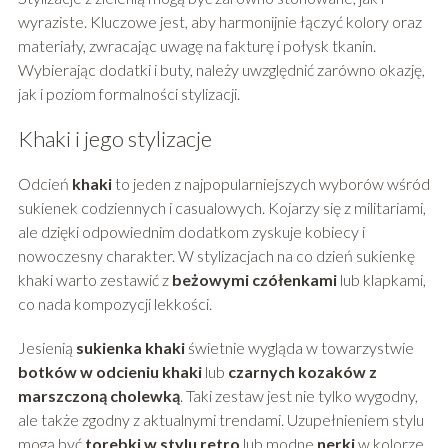
wyraziste. Kluczowe jest, aby harmonijnie łączyć kolory oraz
materiały, zwracając uwagę na fakturę i połysk tkanin.
Wybierając dodatki i buty, należy uwzględnić zarówno okazję,
jak i poziom formalności stylizacji.
Khaki i jego stylizacje
Odcień
khaki
to jeden z najpopularniejszych wyborów wśród
sukienek codziennych i casualowych. Kojarzy się z militariami,
ale dzięki odpowiednim dodatkom zyskuje kobiecy i
nowoczesny charakter. W stylizacjach na co dzień sukienkę
khaki warto zestawić z
beżowymi czółenkami
lub klapkami,
co nada kompozycji lekkości.
Jesienią
sukienka khaki
świetnie wygląda w towarzystwie
botków w odcieniu khaki
lub
czarnych kozaków z
marszczoną cholewką
. Taki zestaw jest nie tylko wygodny,
ale także zgodny z aktualnymi trendami. Uzupełnieniem stylu
mogą być
torebki w stylu retro
lub modne
nerki
w kolorze