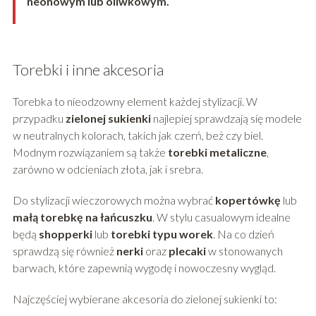
neonowym lub oliwkowym.
Torebki i inne akcesoria
Torebka to nieodzowny element każdej stylizacji. W
przypadku
zielonej sukienki
najlepiej sprawdzają się modele
w neutralnych kolorach, takich jak czerń, beż czy biel.
Modnym rozwiązaniem są także
torebki metaliczne
,
zarówno w odcieniach złota, jak i srebra.
Do stylizacji wieczorowych można wybrać
kopertówkę
lub
małą torebkę na łańcuszku
. W stylu casualowym idealne
będą
shopperki
lub
torebki typu worek
. Na co dzień
sprawdzą się również
nerki
oraz
plecaki
w stonowanych
barwach, które zapewnią wygodę i nowoczesny wygląd.
Najczęściej wybierane akcesoria do zielonej sukienki to: