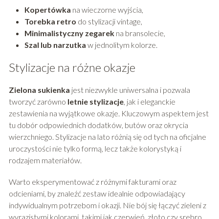
Kopertówka
na wieczorne wyjścia,
Torebka retro
do stylizacji vintage,
Minimalistyczny zegarek
na bransolecie,
Szal lub narzutka
w jednolitym kolorze.
Stylizacje na różne okazje
Zielona sukienka
jest niezwykle uniwersalna i pozwala
tworzyć zarówno
letnie stylizacje
, jak i eleganckie
zestawienia na wyjątkowe okazje. Kluczowym aspektem jest
tu dobór odpowiednich dodatków, butów oraz okrycia
wierzchniego. Stylizacje na lato różnią się od tych na oficjalne
uroczystości nie tylko formą, lecz także kolorystyką i
rodzajem materiałów.
Warto eksperymentować z różnymi fakturami oraz
odcieniami, by znaleźć zestaw idealnie odpowiadający
indywidualnym potrzebom i okazji. Nie bój się łączyć zieleni z
wyrazistymi kolorami, takimi jak czerwień, złoto czy srebro,