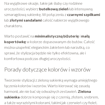
Na wyjątkowe okazje, takie jak śluby czy rodzinne
uroczystości, wybierz
butelkową zieleń
lub intensywną
szmaragdową sukienkę. W połączeniu z
czarnymi szpilkami
lub
złotymi sandałami
całość nabierze wyjątkowego
charakteru.
Warto postawić na
minimalistyczną biżuterię
i
małą
kopertówkę
w kolorze dopasowanym do butów. Całość
można uzupełnić eleganckim żakietem lub narzutką, co
sprawi, że stylizacja będzie nie tylko efektowna, ale i
komfortowa podczas długiej uroczystości.
Porady dotyczące kolorów i wzorów
Tworzenie stylizacji z zieloną sukienką wymaga umiejętnego
łączenia kolorów i wzorów. Warto kierować się zasadą
harmonii, ale nie bać się odważnych zestawień.
Zielona
sukienka
dobrze komponuje się z czernią, złotem, srebrem,
a także wyrazistymi kolorami, takimi jak czerwień czy fiolet.