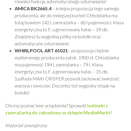
również funkcję automatycznego odszraniania!
AMICA BK2665.4
– kolejna propozycja tego samego
producenta, ale do mniejszej kuchni! Chłodziarka ma
tutaj bowiem 142 l, zamrażarka – 60 l pojemności. Klasa
energetyczna to F, a generowany hałas – 39 db.
Znajdziesz tu wygodną półkę na butelki oraz
automatyczne odszranianie.
WHIRLPOOL ART 65021
– propozycja chętnie
wybieranego producenta zatok. 1900 zł. Chłodziarka
ma pojemność 194 l, zamrażarka – 79 l. Klasa
energetyczna to F, a generowany hałas – 35 db.
Szuflada MAXI CRISPER pozwoli zachować świeżość
warzyw i owoców. Docenisz też wygodny stojak na
butelki!
Chcesz poznać inne urządzenia? Sprawdź
lodówki z
zamrażarką do zabudowy w sklepie MediaMarkt
!
Materiał zewnętrzny