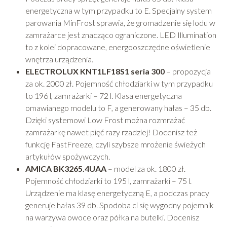
energetyczna w tym przypadku to E. Specjalny system
parowania MinFrost sprawia, że gromadzenie się lodu w
zamrażarce jest znacząco ograniczone. LED Illumination
to z kolei dopracowane, energooszczędne oświetlenie
wnętrza urządzenia.
ELECTROLUX KNT1LF18S1 seria 300
– propozycja
za ok. 2000 zł. Pojemność chłodziarki w tym przypadku
to 196 l, zamrażarki – 72 l. Klasa energetyczna
omawianego modelu to F, a generowany hałas – 35 db.
Dzięki systemowi Low Frost można rozmrażać
zamrażarkę nawet pięć razy rzadziej! Docenisz też
funkcję FastFreeze, czyli szybsze mrożenie świeżych
artykułów spożywczych.
AMICA BK3265.4UAA
– model za ok. 1800 zł.
Pojemność chłodziarki to 195 l, zamrażarki – 75 l.
Urządzenie ma klasę energetyczną E, a podczas pracy
generuje hałas 39 db. Spodoba ci się wygodny pojemnik
na warzywa owoce oraz półka na butelki. Docenisz