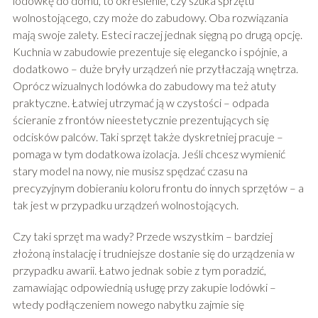
lodówkę do domu, to określenie, czy szuka sprzętu
wolnostojącego, czy może do zabudowy. Oba rozwiązania
mają swoje zalety. Esteci raczej jednak sięgną po drugą opcję.
Kuchnia w zabudowie prezentuje się elegancko i spójnie, a
dodatkowo – duże bryły urządzeń nie przytłaczają wnętrza.
Oprócz wizualnych lodówka do zabudowy ma też atuty
praktyczne. Łatwiej utrzymać ją w czystości – odpada
ścieranie z frontów nieestetycznie prezentujących się
odcisków palców. Taki sprzęt także dyskretniej pracuje –
pomaga w tym dodatkowa izolacja. Jeśli chcesz wymienić
stary model na nowy, nie musisz spędzać czasu na
precyzyjnym dobieraniu koloru frontu do innych sprzętów – a
tak jest w przypadku urządzeń wolnostojących.
Czy taki sprzęt ma wady? Przede wszystkim – bardziej
złożoną instalację i trudniejsze dostanie się do urządzenia w
przypadku awarii. Łatwo jednak sobie z tym poradzić,
zamawiając odpowiednią usługę przy zakupie lodówki –
wtedy podłączeniem nowego nabytku zajmie się