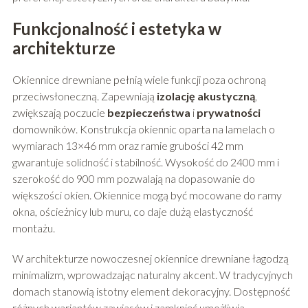
Funkcjonalność i estetyka w
architekturze
Okiennice drewniane pełnią wiele funkcji poza ochroną
przeciwsłoneczną. Zapewniają
izolację akustyczną
,
zwiększają poczucie
bezpieczeństwa
i
prywatności
domowników. Konstrukcja okiennic oparta na lamelach o
wymiarach 13×46 mm oraz ramie grubości 42 mm
gwarantuje solidność i stabilność. Wysokość do 2400 mm i
szerokość do 900 mm pozwalają na dopasowanie do
większości okien. Okiennice mogą być mocowane do ramy
okna, ościeżnicy lub muru, co daje dużą elastyczność
montażu.
W architekturze nowoczesnej okiennice drewniane łagodzą
minimalizm, wprowadzając naturalny akcent. W tradycyjnych
domach stanowią istotny element dekoracyjny. Dostępność
różnych wariantów zawiasów i zamknięć umożliwia