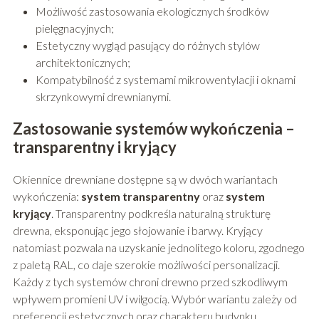
Możliwość zastosowania ekologicznych środków
pielęgnacyjnych;
Estetyczny wygląd pasujący do różnych stylów
architektonicznych;
Kompatybilność z systemami mikrowentylacji i oknami
skrzynkowymi drewnianymi.
Zastosowanie systemów wykończenia –
transparentny i kryjący
Okiennice drewniane dostępne są w dwóch wariantach
wykończenia:
system transparentny
oraz
system
kryjący
. Transparentny podkreśla naturalną strukturę
drewna, eksponując jego słojowanie i barwy. Kryjący
natomiast pozwala na uzyskanie jednolitego koloru, zgodnego
z paletą RAL, co daje szerokie możliwości personalizacji.
Każdy z tych systemów chroni drewno przed szkodliwym
wpływem promieni UV i wilgocią. Wybór wariantu zależy od
preferencji estetycznych oraz charakteru budynku.