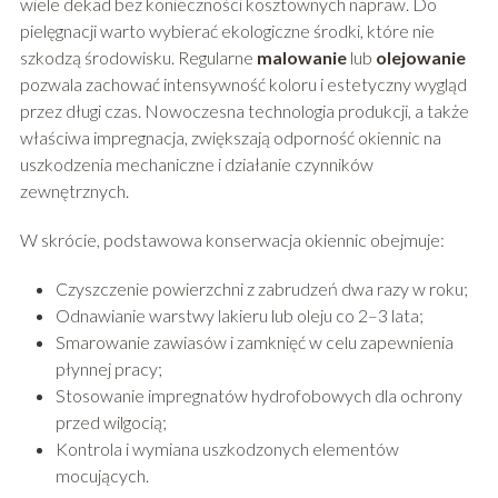
wiele dekad bez konieczności kosztownych napraw. Do
pielęgnacji warto wybierać ekologiczne środki, które nie
szkodzą środowisku. Regularne
malowanie
lub
olejowanie
pozwala zachować intensywność koloru i estetyczny wygląd
przez długi czas. Nowoczesna technologia produkcji, a także
właściwa impregnacja, zwiększają odporność okiennic na
uszkodzenia mechaniczne i działanie czynników
zewnętrznych.
W skrócie, podstawowa konserwacja okiennic obejmuje:
Czyszczenie powierzchni z zabrudzeń dwa razy w roku;
Odnawianie warstwy lakieru lub oleju co 2–3 lata;
Smarowanie zawiasów i zamknięć w celu zapewnienia
płynnej pracy;
Stosowanie impregnatów hydrofobowych dla ochrony
przed wilgocią;
Kontrola i wymiana uszkodzonych elementów
mocujących.