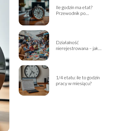
Ile godzin ma etat?
Przewodnik po
wymiarze czasu pracy
Działalność
nierejestrowana – jak
zacząć? Przewodnik
krok po kroku
1/4 etatu: ile to godzin
pracy w miesiącu?