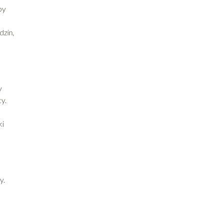
by
dzin,
y
y.
ki
y.