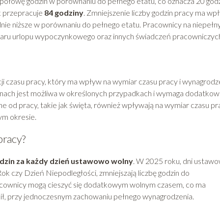
połowę godzin w porównaniu do pełnego etatu, co oznacza 20 god
k przepracuje
84 godziny
. Zmniejszenie liczby godzin pracy ma wp
lnie niższe w porównaniu do pełnego etatu. Pracownicy na niepełn
iaru urlopu wypoczynkowego oraz innych świadczeń pracowniczyc
ji czasu pracy, który ma wpływ na wymiar czasu pracy i wynagrodz
zinach jest możliwa w określonych przypadkach i wymaga dodatko
e od pracy, takie jak święta, również wpływają na wymiar czasu pr
ym okresie.
pracy?
dzin za każdy dzień ustawowo wolny
. W 2025 roku, dni ustaw
ok czy Dzień Niepodległości, zmniejszają liczbę godzin do
acownicy mogą cieszyć się dodatkowym wolnym czasem, co ma
sił, przy jednoczesnym zachowaniu pełnego wynagrodzenia.