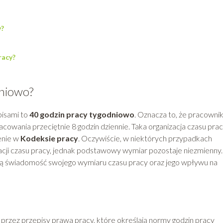
y?
racy?
dniowo?
pisami to
40 godzin pracy tygodniowo
. Oznacza to, że pracowni
cowania przeciętnie 8 godzin dziennie. Taka organizacja czasu pra
enie w
Kodeksie pracy
. Oczywiście, w niektórych przypadkach
ji czasu pracy, jednak podstawowy wymiar pozostaje niezmienny.
łną świadomość swojego wymiaru czasu pracy oraz jego wpływu na
 przez przepisy prawa pracy, które określają normy godzin pracy