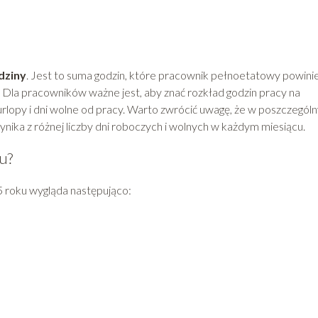
dziny
. Jest to suma godzin, które pracownik pełnoetatowy powini
Dla pracowników ważne jest, aby znać rozkład godzin pracy na
urlopy i dni wolne od pracy. Warto zwrócić uwagę, że w poszczegól
ynika z różnej liczby dni roboczych i wolnych w każdym miesiącu.
u?
5 roku wygląda następująco: