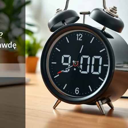
?
rawdę