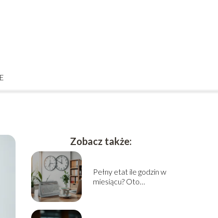
E
Zobacz także:
Pełny etat ile godzin w
miesiącu? Oto
odpowiedź!