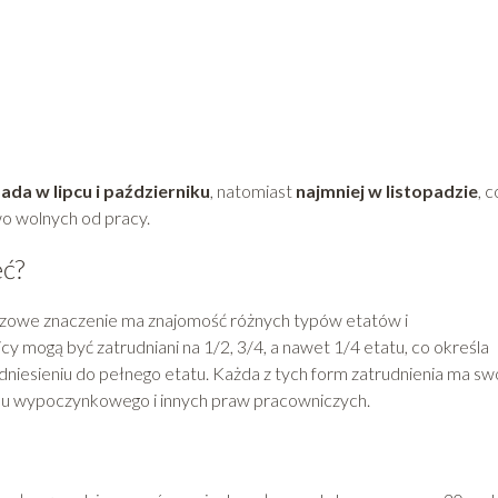
ada w lipcu i październiku
, natomiast
najmniej w listopadzie
, c
wo wolnych od pracy.
eć?
uczowe znaczenie ma znajomość różnych typów etatów i
 mogą być zatrudniani na 1/2, 3/4, a nawet 1/4 etatu, co określa
dniesieniu do pełnego etatu. Każda z tych form zatrudnienia ma sw
pu wypoczynkowego i innych praw pracowniczych.