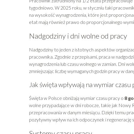
Pracownik zatrudniony na 1/2 etatu przepracowuje 
tygodniowo. W 2025 roku, w styczniu taki pracowni
na wysokość wynagrodzenia, które jest proporcjona
etat mają również prawo do proporcjonalnego wym
Nadgodziny i dni wolne od pracy
Nadgodziny to jeden z istotnych aspektów organizac
pracownika. Zgodnie z przepisami, praca w nadgod
wynagrodzenia lub czasu wolnego w zamian. Dni woln
zmniejszając liczbę wymaganych godzin pracy w dan
Jak święta wpływają na wymiar czasu 
Święta w Polsce obniżają wymiar czasu pracy o
8 go
wolne przypadające w dni robocze, takie jak Nowy R
przepracowania w danym miesiącu. Dzięki temu pr
pozytywny wpływ na ich odpoczynek i regenerację 
Systemy czasu pracy