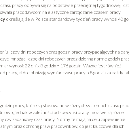
czasu pracy odbywa się na podstawie przeciętnej tygodniowej licz
pozwala pracodawcom na elastyczne zarządzanie czasem pracy
acy
określają, że w Polsce standardowy tydzień pracy wynosi 40 go
eniu liczby dni roboczych oraz godzin pracy przypadających na dan
czyć, mnożąc liczbę dni roboczych przez dzienną normę godzin prac
iar wynosi: 22 dni x 8 godzin = 176 godzin. Ważne jest również
 pracy, które obniżają wymiar czasu pracy o 8 godzin za każdy ta
y
godzin pracy, które są stosowane w różnych systemach czasu prac
iowo, jednak w zależności od specyfiki pracy, możliwe są różne
żny czy zadaniowy czas pracy. Normy te mają na celu zapewnienie
atnym oraz ochronę praw pracowników, co jest kluczowe dla ich