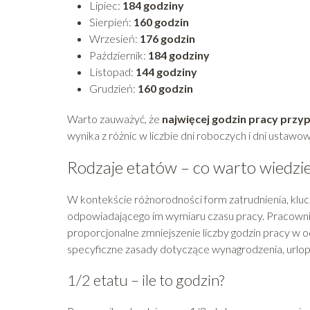
Lipiec:
184 godziny
Sierpień:
160 godzin
Wrzesień:
176 godzin
Październik:
184 godziny
Listopad:
144 godziny
Grudzień:
160 godzin
Warto zauważyć, że
najwięcej godzin pracy przyp
wynika z różnic w liczbie dni roboczych i dni ustawo
Rodzaje etatów – co warto wiedzi
W kontekście różnorodności form zatrudnienia, kl
odpowiadającego im wymiaru czasu pracy. Pracownicy
proporcjonalne zmniejszenie liczby godzin pracy w o
specyficzne zasady dotyczące wynagrodzenia, urlo
1/2 etatu – ile to godzin?