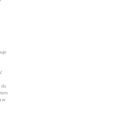
nuje
ć
e do
wiem
a w