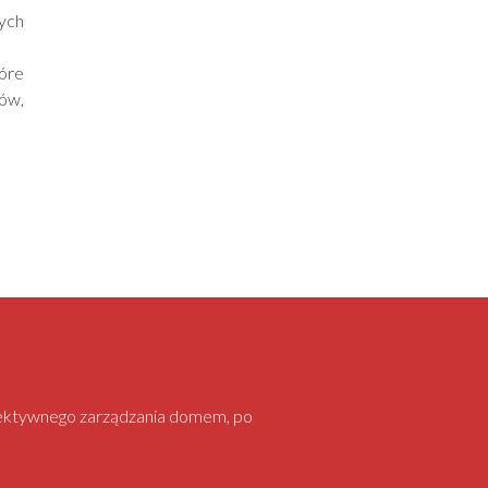
ych
tóre
nów,
 efektywnego zarządzania domem, po