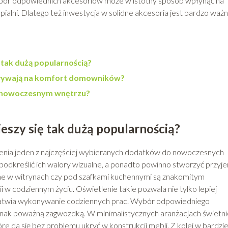
Wybór odpowiednich akcesoriów może w istotny sposób wpłynąć na
ialni. Dlatego też inwestycja w solidne akcesoria jest bardzo ważn
 tak dużą popularnością?
wpływają na komfort domowników?
w nowoczesnym wnętrzu?
eszy się tak dużą popularnością?
ienia jeden z najczęściej wybieranych dodatków do nowoczesnych
 podkreślić ich walory wizualne, a ponadto powinno stworzyć przyj
 w witrynach czy pod szafkami kuchennymi są znakomitym
 codziennym życiu. Oświetlenie takie pozwala nie tylko lepiej
łatwia wykonywanie codziennych prac. Wybór odpowiedniego
dnak poważną zagwozdką. W minimalistycznych aranżacjach świetni
e da się bez problemu ukryć w konstrukcji mebli. Z kolei w bardzie