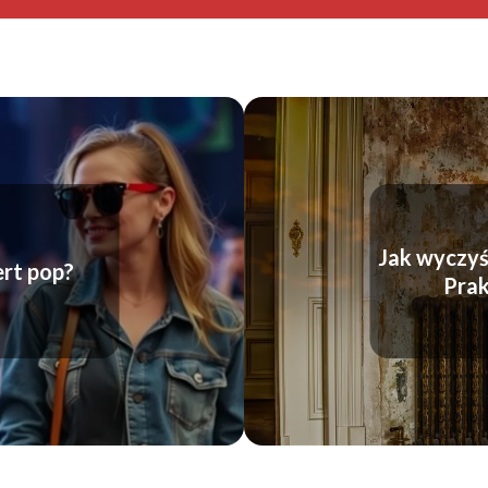
Jak wyczyś
ert pop?
Pra