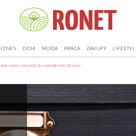
BIZNES
DOM
MODA
PRACA
ZAKUPY
LIFESTYL
akie opłaca się kupić do swojego mieszkania?