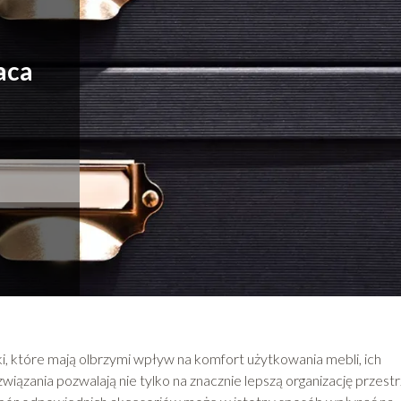
a
aca
, które mają olbrzymi wpływ na komfort użytkowania mebli, ich
iązania pozwalają nie tylko na znacznie lepszą organizację przestr