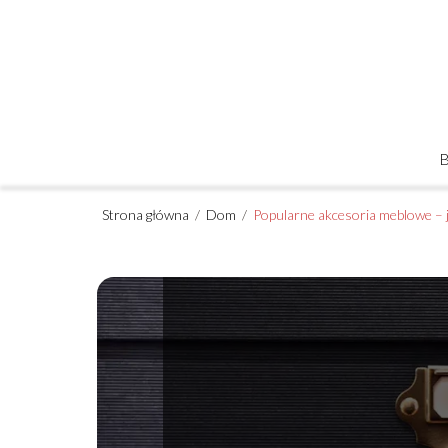
Strona główna
/
Dom
/
Popularne akcesoria meblowe – j