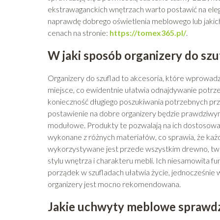
ekstrawaganckich wnętrzach warto postawić na elega
naprawdę dobrego oświetlenia meblowego lub jakichk
cenach na stronie:
https://tomex365.pl/
.
W jaki sposób organizery do s
Organizery do szuflad to akcesoria, które wprowad
miejsce, co ewidentnie ułatwia odnajdywanie potrzeb
konieczność długiego poszukiwania potrzebnych prze
postawienie na dobre organizery będzie prawdziwy
modułowe. Produkty te pozwalają na ich dostosowa
wykonane z różnych materiałów, co sprawia, że każd
wykorzystywane jest przede wszystkim drewno, twor
stylu wnętrza i charakteru mebli. Ich niesamowita 
porządek w szufladach ułatwia życie, jednocześnie 
organizery jest mocno rekomendowana.
Jakie uchwyty meblowe sprawd