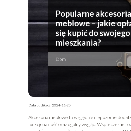
Popularne akcesori
meblowe – jakie opł
się kupić do swojego
mieszkania?
Dom
Data publikacji: 2024-11-25
Akcesoria meblowe to względnie niepozorne dodatki
funkcjonalność oraz ogólny wygląd. Współczesne rozw