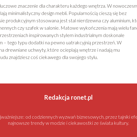
luczowe znaczenie dla charakteru każdego wnętrza. W nowoczesn
ają minimalistyczny design mebli. Popularnością cieszą się bez
ie produkcyjnym stosowana jest stal nierdzewna czy aluminium, k
uchennych czy szafek w salonie. Matowe wykończenia mają wielu fa
 przestrzeniach inspirowanych stylem industrialnym doskonale
m – tego typu dodatki na pewno uatrakcyjnią przestrzeń. W
na drewniane uchwyty, które ocieplają wnętrze i nadają mu
rudu znajdziesz coś ciekawego dla swojego stylu.
Redakcja ronet.pl
najważniejsze: od codziennych wyzwań biznesowych, przez tajniki
najnowsze trendy w modzie i ciekawostki ze świata kultury.