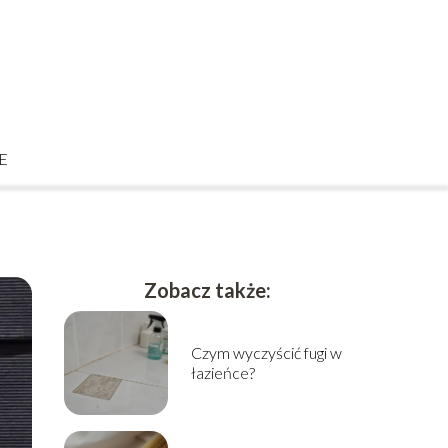
E
Zobacz także:
Czym wyczyścić fugi w
łazieńce?