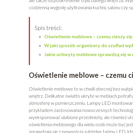
ale także na podkreślenie stylu danego wnętrza. 
codzienną wygodę użytkowania kuchni, salonu czy syp
Spis treści:
Oświetlenie meblowe – czemu cieszy się
W jaki sposób organizery do szuflad 
Jakie uchwyty meblowe sprawdzą się 
Oświetlenie meblowe – czemu ci
Oświetlenie meblowe to w chwili obecnej bez wątp
wnętrz. Delikatne światło ukryte w meblach potrafi
atmosferę w pomieszczeniu. Lampy LED montowane
przykładem zastosowania nowoczesnych technologii w
wyeksponować ulubione przedmioty, ale również u
oświetlenia meblowego dla wielu osób może być je
sprawdzają się z pewnością subtelne taśmy LED, któr