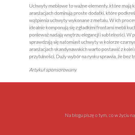
Uchwyty meblowe to ważne elementy, które mają k
aranżacjach dominują proste dodatki, które podkreśl
wątpienia uchwyty wykonane z metalu. W ich proces
idealnie komponują się z gładkimi frontami mebli k
ponieważ nadają wnętrzu elegancji i subtelności. W
sprawdzają się natomiast uchwyty w kolorze czarny
aranżacjach skandynawskich warto postawić z kolei 
przytulności. Duży wybór na rynku sprawia, że bez t
Artykuł sponsorowany
Na blogu piszę o tym, co w życiu 