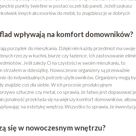
nckie punkty świetlne w postaci oczek lub paneli. Jeżeli szukasz
olwiek innych akcesoriów do mebli, to znajdziesz je w dobrych
zuflad wpływają na komfort domowników?
zają porządek do mieszkania. Dzięki nim każdy przedmiot ma swoje
nych rzeczy w kuchni, biurze czy łazience. Ich zastosowanie elimi
dmiotów. Jeśli zależy Ci na czystości w swoim mieszkaniu, to
m strzałem w dziesiątkę. Nowoczesne organizery są przeważnie
nie do indywidualnych potrzeb użytkowników. Organizery mogą by
y znajdzie coś dla siebie. W ich procesie produkcyjnym
zywo sztuczne czy metal, co sprawia, że łatwo jest dopasować j
funkcjonalność przekłada się na większy komfort domowników, albo
wpływając na estetykę wnętrza. Wszystko to sprawia, że inwestycj
zą się w nowoczesnym wnętrzu?