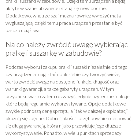
pralki i suszarki w zabudowie. Dzięki temu urządzenia będą
ukryte w szafie lub wnęce i staną się niewidoczne.
Dodatkowo, wnętrze szaf można również wyłożyć matą
wygłuszającą, dzięki temu praca urządzeń przestanie być
bardzo uciążliwa.
Na co należy zwrócić uwagę wybierając
pralkę i suszarkę w zabudowie?
Podczas wyboru i zakupu pralki i suszaki niezależnie od tego
czy urządzenia mają stać obok siebie czy tworzyć wieżę,
warto zwrócić uwagę na dostępne funkcje, długość oraz
warunki gwarancji, a także gabaryty urządzeń. W tym
przypadku warto zatem rozważyć jedynie użyteczne funkcje,
które będą regularnie wykorzystywane. Opcje dodatkowe
zwykle podnoszą cenę sprzętu, a i tak w dalszej eksploatacji
okazują się zbędne. Dobrej jakości sprzęt powinien cechować
się długą gwarancją, która nijako przewiduje jego dłuższe
wykorzystywanie. Ponadto, w wielu punktach sprzedaży