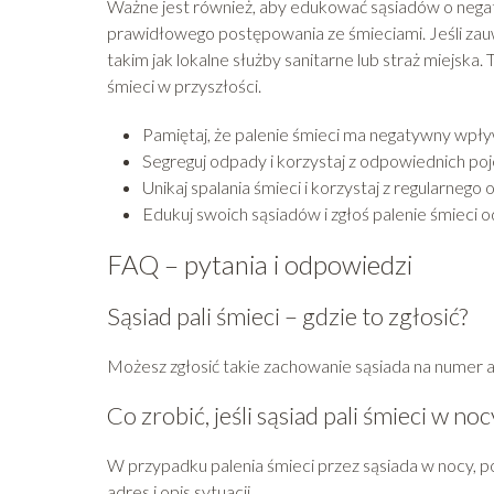
Ważne jest również, aby edukować sąsiadów o negaty
prawidłowego postępowania ze śmieciami. Jeśli zauw
takim jak lokalne służby sanitarne lub straż miejs
śmieci w przyszłości.
Pamiętaj, że palenie śmieci ma negatywny wpły
Segreguj odpady i korzystaj z odpowiednich po
Unikaj spalania śmieci i korzystaj z regularneg
Edukuj swoich sąsiadów i zgłoś palenie śmieci
FAQ – pytania i odpowiedzi
Sąsiad pali śmieci – gdzie to zgłosić?
Możesz zgłosić takie zachowanie sąsiada na numer a
Co zrobić, jeśli sąsiad pali śmieci w noc
W przypadku palenia śmieci przez sąsiada w nocy, pow
adres i opis sytuacji.