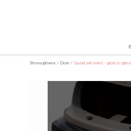
Strona główna
/
Dom
/
Sąsiad pali śmieci – gdzie to zgłos