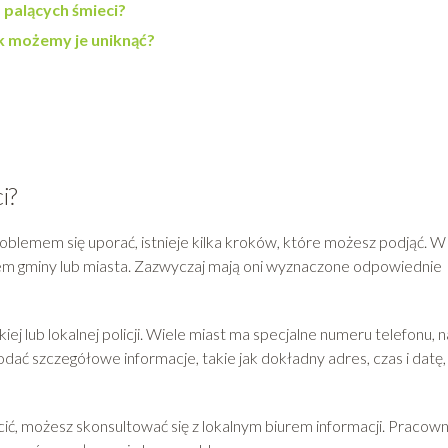
 palących śmieci?
ak możemy je uniknąć?
i?
 problemem się uporać, istnieje kilka kroków, które możesz podjąć. W
ędem gminy lub miasta. Zazwyczaj mają oni wyznaczone odpowiednie
ej lub lokalnej policji. Wiele miast ma specjalne numeru telefonu, n
odać szczegółowe informacje, takie jak dokładny adres, czas i datę,
ócić, możesz skonsultować się z lokalnym biurem informacji. Pracown