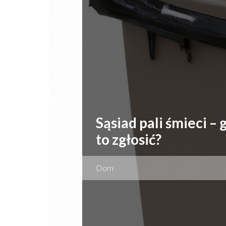
Sąsiad pali śmieci – 
to zgłosić?
Dom