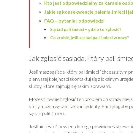
Kto jest odpowiedzialny za karanie osób
Jakie są konsekwencje palenia śmieci i j
FAQ – pytania i odpowiedzi
Sąsiad pali śmieci – gdzie to zgłosić?
Co zrobić, jeśli sąsiad pali śmieci w nocy?
Jak zgłosić sąsiada, który pali śmiec
Jeśli masz sąsiada, który pali śmieci i chcesz z tym
pierwszej kolejności skontaktuj się z lokalnym urz
służby, które zajmują się takimi sprawami.
Możesz również zgłosić ten problem do straży miejski
który można zgłosić takie incydenty. Pamiętaj, aby p
sąsiad palił śmieci.
Jeśli nie jesteś pewien, do kogo powinieneś się zwr