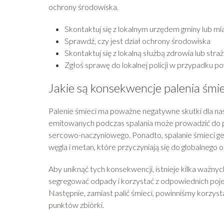
ochrony środowiska.
Skontaktuj się z lokalnym urzędem gminy lub mi
Sprawdź, czy jest dział ochrony środowiska
Skontaktuj się z lokalną służbą zdrowia lub stra
Zgłoś sprawę do lokalnej policji w przypadku p
Jakie są konsekwencje palenia śmie
Palenie śmieci ma poważne negatywne skutki dla na
emitowanych podczas spalania może prowadzić do p
sercowo-naczyniowego. Ponadto, spalanie śmieci gen
węgla i metan, które przyczyniają się do globalnego o
Aby uniknąć tych konsekwencji, istnieje kilka ważn
segregować odpady i korzystać z odpowiednich pojem
Następnie, zamiast palić śmieci, powinniśmy korzys
punktów zbiórki.