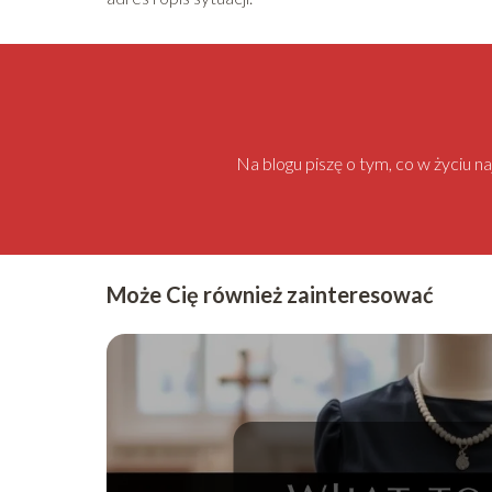
Na blogu piszę o tym, co w życiu 
Może Cię również zainteresować