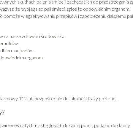
wnych skutkach palenia śmieci i zachęcać ich do przestrzegania z
ażysz, że twój sąsiad pali śmieci, zgłoś to odpowiednim organom,
ka. To pomoże w egzekwowaniu przepisów i zapobieżeniu dalszemu pa
w na nasze zdrowie i środowisko.
jemników.
o odbioru odpadów.
 odpowiednim organom.
larmowy 112 lub bezpośrednio do lokalnej straży pożarnej.
y?
inieneś natychmiast zgłosić to lokalnej policji, podając dokładny