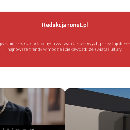
Redakcja ronet.pl
najważniejsze: od codziennych wyzwań biznesowych, przez tajniki
najnowsze trendy w modzie i ciekawostki ze świata kultury.