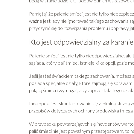
będą w stanie udzielić Ci odpowiednich wskazówek 
Pamiętaj, że palenie śmieci jest nie tylko niebezpi
ważne jest, aby nie ignorować takiego zachowania są
przyczynić się do rozwiązania problemu i poprawy jak
Kto jest odpowiedzialny za karanie
Palienie śmieci jest nie tylko nieodpowiedzialne, al
sąsiada, który pali śmieci, istnieje kilka opcji, gdzie m
Jeśli jesteś świadkiem takiego zachowania, możesz s
posiada specjalne działy, które zajmują się sprawa
palącą śmieci i wymagać, aby zaprzestała tego działa
Inną opcją jest skontaktowanie się z lokalną służbą
przepisów dotyczących ochrony środowiska i mogą 
W przypadku powtarzających się incydentów warto ró
palić śmieci nie jest poważnym przestępstwem, to nad