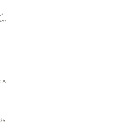
go
oże
a
sobę
 że