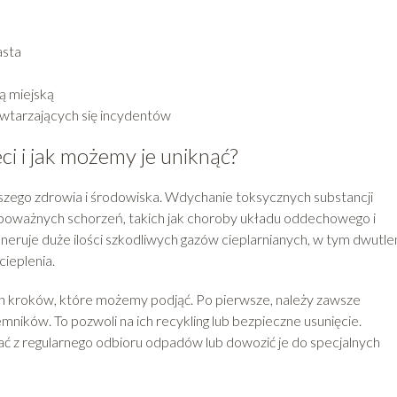
asta
żą miejską
owtarzających się incydentów
ci i jak możemy je uniknąć?
szego zdrowia i środowiska. Wdychanie toksycznych substancji
oważnych schorzeń, takich jak choroby układu oddechowego i
eruje duże ilości szkodliwych gazów cieplarnianych, w tym dwutl
cieplenia.
ych kroków, które możemy podjąć. Po pierwsze, należy zawsze
ników. To pozwoli na ich recykling lub bezpieczne usunięcie.
tać z regularnego odbioru odpadów lub dowozić je do specjalnych