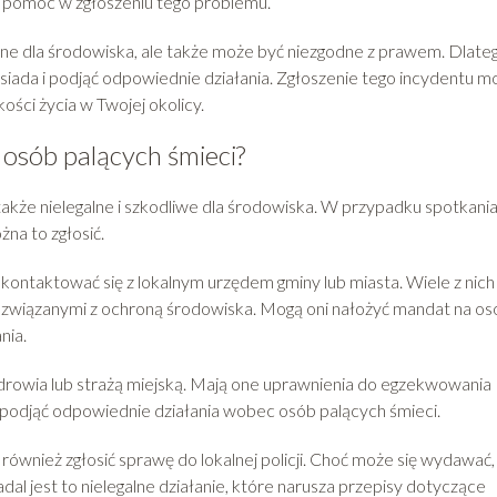
i pomóc w zgłoszeniu tego problemu.
eczne dla środowiska, ale także może być niezgodne z prawem. Dlate
siada i podjąć odpowiednie działania. Zgłoszenie tego incydentu m
ości życia w Twojej okolicy.
 osób palących śmieci?
e także nielegalne i szkodliwe dla środowiska. W przypadku spotkani
ożna to zgłosić.
kontaktować się z lokalnym urzędem gminy lub miasta. Wiele z nich
mi związanymi z ochroną środowiska. Mogą oni nałożyć mandat na o
nia.
 zdrowia lub strażą miejską. Mają one uprawnienia do egzekwowania
podjąć odpowiednie działania wobec osób palących śmieci.
wnież zgłosić sprawę do lokalnej policji. Choć może się wydawać,
al jest to nielegalne działanie, które narusza przepisy dotyczące