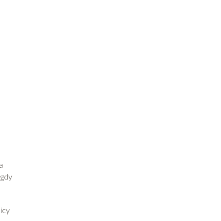
a
 gdy
icy