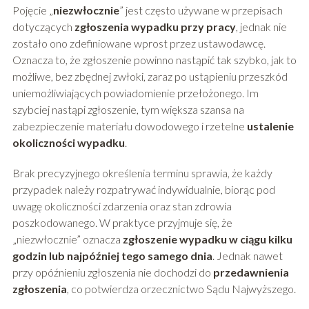
Pojęcie „
niezwłocznie
” jest często używane w przepisach
dotyczących
zgłoszenia wypadku przy pracy
, jednak nie
zostało ono zdefiniowane wprost przez ustawodawcę.
Oznacza to, że zgłoszenie powinno nastąpić tak szybko, jak to
możliwe, bez zbędnej zwłoki, zaraz po ustąpieniu przeszkód
uniemożliwiających powiadomienie przełożonego. Im
szybciej nastąpi zgłoszenie, tym większa szansa na
zabezpieczenie materiału dowodowego i rzetelne
ustalenie
okoliczności wypadku
.
Brak precyzyjnego określenia terminu sprawia, że każdy
przypadek należy rozpatrywać indywidualnie, biorąc pod
uwagę okoliczności zdarzenia oraz stan zdrowia
poszkodowanego. W praktyce przyjmuje się, że
„niezwłocznie” oznacza
zgłoszenie wypadku w ciągu kilku
godzin lub najpóźniej tego samego dnia
. Jednak nawet
przy opóźnieniu zgłoszenia nie dochodzi do
przedawnienia
zgłoszenia
, co potwierdza orzecznictwo Sądu Najwyższego.