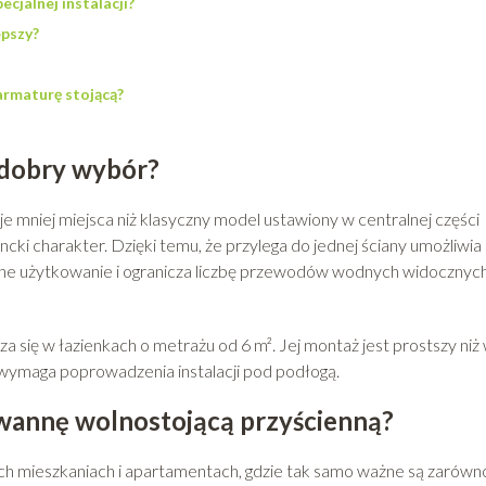
cjalnej instalacji?
epszy?
armaturę stojącą?
 dobry wybór?
e mniej miejsca niż klasyczny model ustawiony w centralnej części
cki charakter. Dzięki temu, że przylega do jednej ściany umożliwia
nne użytkowanie i ogranicza liczbę przewodów wodnych widocznyc
się w łazienkach o metrażu od 6 m². Jej montaż jest prostszy niż
 wymaga poprowadzenia instalacji pod podłogą.
 wannę wolnostojącą przyścienną?
ch mieszkaniach i apartamentach, gdzie tak samo ważne są zarówn