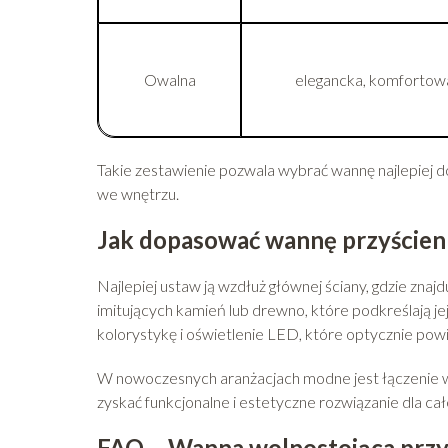
Owalna
elegancka, komfortow
Takie zestawienie pozwala wybrać wannę najlepiej d
we wnętrzu.
Jak dopasować wannę przyścienną
Najlepiej ustaw ją wzdłuż głównej ściany, gdzie znajdu
imitujących kamień lub drewno, które podkreślają j
kolorystykę i oświetlenie LED, które optycznie pow
W nowoczesnych aranżacjach modne jest łączenie wa
zyskać funkcjonalne i estetyczne rozwiązanie dla cał
FAQ – Wanna wolnostojąca przyś