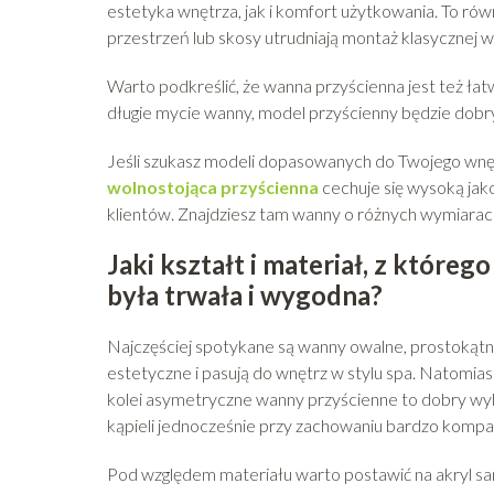
estetyka wnętrza, jak i komfort użytkowania. To ró
przestrzeń lub skosy utrudniają montaż klasycznej 
Warto podkreślić, że wanna przyścienna jest też łatwi
długie mycie wanny, model przyścienny będzie do
Jeśli szukasz modeli dopasowanych do Twojego wnętr
wolnostojąca przyścienna
cechuje się wysoką ja
klientów. Znajdziesz tam wanny o różnych wymiarach
Jaki kształt i materiał, z które
była trwała i wygodna?
Najczęściej spotykane są wanny owalne, prostokąt
estetyczne i pasują do wnętrz w stylu spa. Natomias
kolei asymetryczne wanny przyścienne to dobry wyb
kąpieli jednocześnie przy zachowaniu bardzo komp
Pod względem materiału warto postawić na akryl sani