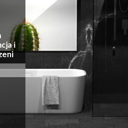
a
cja i
zeni