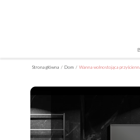
Strona główna
/
Dom
/
Wanna wolnostojąca przyścienna 