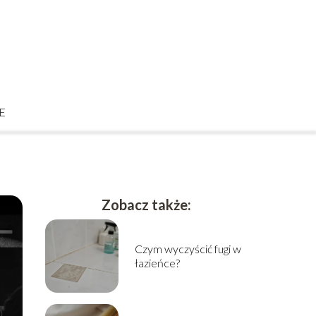
E
Zobacz także:
Czym wyczyścić fugi w
łazieńce?