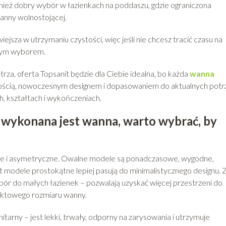
wnież dobry wybór w łazienkach na poddaszu, gdzie ograniczona
wanny wolnostojącej.
ejsza w utrzymaniu czystości, więc jeśli nie chcesz tracić czasu na
brym wyborem.
za, oferta Topsanit będzie dla Ciebie idealna, bo każda
wanna
kością, nowoczesnym designem i dopasowaniem do aktualnych pot
, kształtach i wykończeniach.
go wykonana jest wanna, warto wybrać, by
ne i asymetryczne. Owalne modele są ponadczasowe, wygodne,
t modele prostokątne lepiej pasują do minimalistycznego designu. 
ór do małych łazienek – pozwalają uzyskać więcej przestrzeni do
aktowego rozmiaru wanny.
tarny – jest lekki, trwały, odporny na zarysowania i utrzymuje