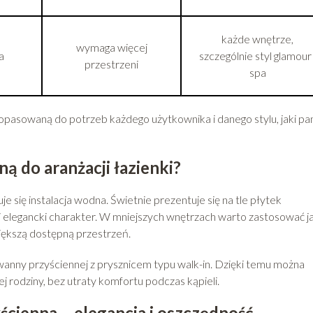
każde wnętrze,
wymaga więcej
a
szczególnie styl glamour 
przestrzeni
spa
opasowaną do potrzeb każdego użytkownika i danego stylu, jaki pa
 do aranżacji łazienki?
je się instalacja wodna. Świetnie prezentuje się na tle płytek
ej elegancki charakter. W mniejszych wnętrzach warto zastosować j
iększą dostępną przestrzeń.
nny przyściennej z prysznicem typu walk-in. Dzięki temu można
ej rodziny, bez utraty komfortu podczas kąpieli.
cienna – elegancja i oszczędność