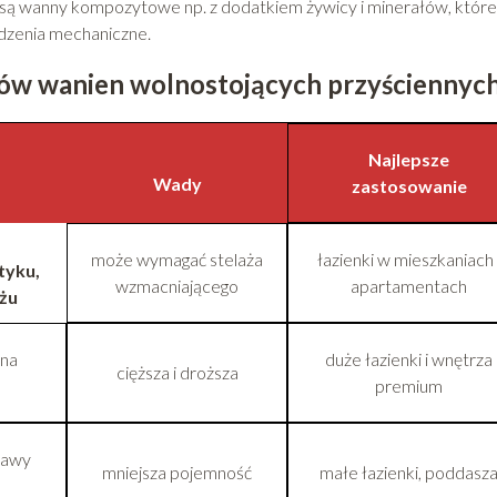
 są wanny kompozytowe np. z dodatkiem żywicy i minerałów, które
dzenia mechaniczne.
ów wanien wolnostojących przyściennyc
Najlepsze
Wady
zastosowanie
może wymagać stelaża
łazienki w mieszkaniach 
tyku,
wzmacniającego
apartamentach
żu
 na
duże łazienki i wnętrza
cięższa i droższa
premium
kawy
mniejsza pojemność
małe łazienki, poddasz