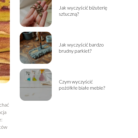
Jak wyczyścić biżuterię
sztuczną?
Jak wyczyścić bardzo
brudny parkiet?
Czym wyczyścić
pożółkłe białe meble?
ychać
cja
e:
ntów