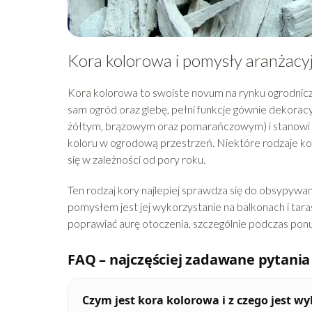
Kora kolorowa i pomysły aranżacy
Kora kolorowa to swoiste novum na rynku ogrodni
sam ogród oraz glebę, pełni funkcje gównie dekora
żółtym, brązowym oraz pomarańczowym) i stanowi c
koloru w ogrodową przestrzeń. Niektóre rodzaje kor
się w zależności od pory roku.
Ten rodzaj kory najlepiej sprawdza się do obsyp
pomysłem jest jej wykorzystanie na balkonach i ta
poprawiać aurę otoczenia, szczególnie podczas ponu
FAQ – najczęściej zadawane pytania
Czym jest kora kolorowa i z czego jest 