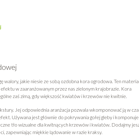
j
dowej
ę walory, jakie niesie ze sobą ozdobna kora ogrodowa. Ten materia
 efektu w zaaranżowanym przez nas zielonym krajobrazie. Kora
gólne zaś zimą, gdy większość kwiatów i krzewów nie kwitnie.
ekstury. Jej odpowiednia aranżacja pozwala wkomponować ją w czas
efekt. Używana jest głównie do pokrywania gołej gleby i komponuje 
czne tło wizualne dla kwitnących krzewów i kwiatów. Dodajmy jes
eci, zapewniając miękkie lądowanie w razie kraksy.