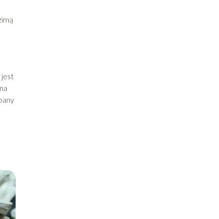
zimą
jest
 na
dbany