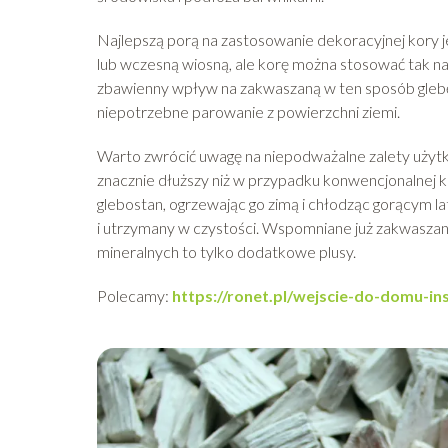
Najlepszą porą na zastosowanie dekoracyjnej kory je
lub wczesną wiosną, ale korę można stosować tak na
zbawienny wpływ na zakwaszaną w ten sposób glebę
niepotrzebne parowanie z powierzchni ziemi.
Warto zwrócić uwagę na niepodważalne zalety użytk
znacznie dłuższy niż w przypadku konwencjonalnej ko
glebostan, ogrzewając go zimą i chłodząc gorącym la
i utrzymany w czystości. Wspomniane już zakwaszani
mineralnych to tylko dodatkowe plusy.
Polecamy:
https://ronet.pl/wejscie-do-domu-in