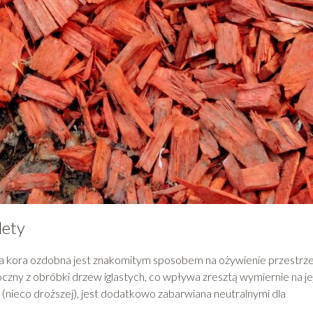
lety
a kora ozdobna jest znakomitym sposobem na ożywienie przestrze
zny z obróbki drzew iglastych, co wpływa zresztą wymiernie na je
(nieco droższej), jest dodatkowo zabarwiana neutralnymi dla