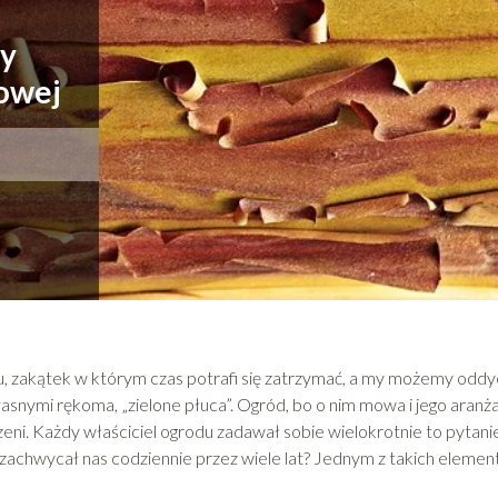
ty
owej
, zakątek w którym czas potrafi się zatrzymać, a my możemy odd
nymi rękoma, „zielone płuca”. Ogród, bo o nim mowa i jego aranża
rzeni. Każdy właściciel ogrodu zadawał sobie wielokrotnie to pytani
y zachwycał nas codziennie przez wiele lat? Jednym z takich eleme