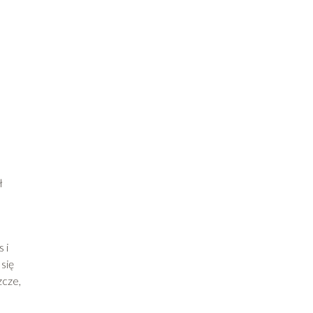
ł
 i
się
zcze,