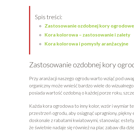
Spis treści:
Zastosowanie ozdobnej kory ogrodowe
Kora kolorowa – zastosowanie i zalety
Kora kolorowa i pomysły aranżacyjne
Zastosowanie ozdobnej kory ogro
Przy aranżacji naszego ogrodu warto wziąć pod uwag
organiczny może wnieść bardzo wiele do wizualnego
posiada wartość ozdobną o każdej porze roku, szcze
Każda kora ogrodowa to inny kolor, wzór i wymiar t
przestrzeń ogrodu, aby osiągnąć upragniony, piękny 
doskonale z rabatami kwiatowymi, stanowiąc estety
że świetnie nadaje się również na plac zabaw dla dzi