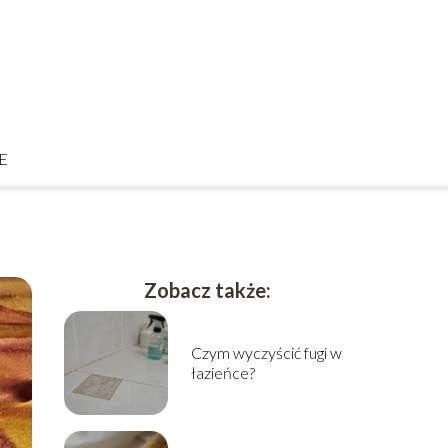
E
Zobacz także:
Czym wyczyścić fugi w
łazieńce?