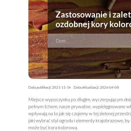
Zastosowanie i zale
ozdobnej kory kolor
Dom
Data publikacji: 2021-11-14
Data aktualizacji: 2026-04-08
Miejsce wypoczynku po długim, wyczerpującym dniu
pełnym tchem, nasze prywatne, wypielęgnowane włas
wpływają na to jak się czujemy w tej zielonej przest
jaki wybrać styl ogrodu i elementy krajobrazowe, b
może być kora kolorowa.