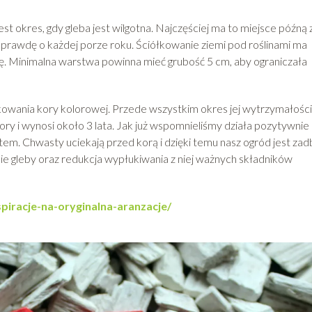
st okres, gdy gleba jest wilgotna. Najczęściej ma to miejsce późną 
prawdę o każdej porze roku. Ściółkowanie ziemi pod roślinami ma
. Minimalna warstwa powinna mieć grubość 5 cm, aby ograniczała
owania kory kolorowej. Przede wszystkim okres jej wytrzymałości 
ry i wynosi około 3 lata. Jak już wspomnieliśmy działa pozytywnie
tem. Chwasty uciekają przed korą i dzięki temu nasz ogród jest za
e gleby oraz redukcja wypłukiwania z niej ważnych składników
spiracje-na-oryginalna-aranzacje/