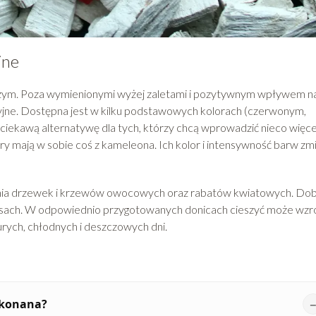
jne
czym. Poza wymienionymi wyżej zaletami i pozytywnym wpływem n
cyjne. Dostępna jest w kilku podstawowych kolorach (czerwonym,
iekawą alternatywę dla tych, którzy chcą wprowadzić nieco więce
y mają w sobie coś z kameleona. Ich kolor i intensywność barw zm
ywania drzewek i krzewów owocowych oraz rabatów kwiatowych. Do
rasach. W odpowiednio przygotowanych donicach cieszyć może wzro
rych, chłodnych i deszczowych dni.
wykonana?