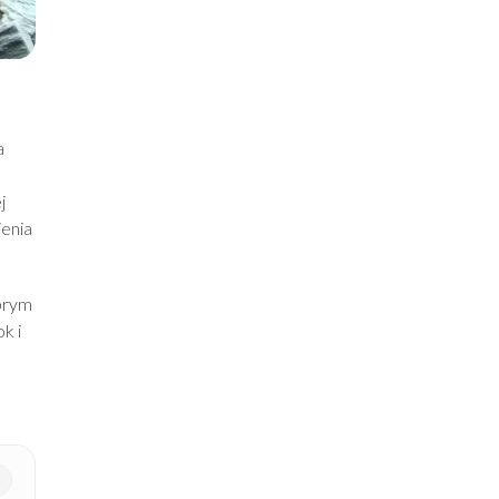
a
j
ienia
brym
k i