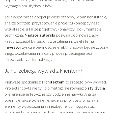
wymaganiom użytkowników.
Taka współpraca obejmuje wiele etapów, w tym konsultację,
analizę potrzeb, przygotowanie projektu koncepcyjnego,
wizualizacje, a także projekt wykonawczy i dokumentację
techniczną.
Nadzór autorski
pozwala dopilnować, aby
każdy szczegół był zgodny z ustaleniami. Dzięki temu
inwestor
zyskuje pewność, że efekt końcowy będzie zgodny
z jego oczekiwaniami, a cały proces przebiegnie bez
niepotrzebnych komplikacji.
Jak przebiega wywiad z klientem?
Pierwsze spotkanie z
architektem
to szczegółowy wywiad.
Projektant pyta nie tylko o metraż, ale również o
styl życia
,
preferencje estetyczne czy codzienne nawyki. Analiza
obejmuje także określenie, jakie są priorytety oraz jakie
elementy wyposażenia są niezbędne lub mogą zostać
wykorzystane ponownie. Klient powinien zastanowić się nad