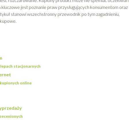
eść rozczarowanie. Kupiony produkt może nie spełniać oczekiwań
ach kluczowe jest poznanie praw przysługujących konsumentom oraz
tykuł stanowi wszechstronny przewodnik po tym zagadnieniu,
zakupowe.
m
lepach stacjonarnych
ernet
upionych online
wyprzedaży
zecenionych