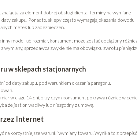
uznając ją za element dobrej obsługi klienta. Terminy na wymianę
 od daty zakupu. Ponadto, sklepy często wymagają okazania dowodu
anych metek lub zabezpieczeń.
 inny model lub rozmiar, konsument może zostać obciążony różnic
je z wymiany, sprzedawca zwykle nie ma obowiązku zwrotu pieniędz
u w sklepach stacjonarnych
dni od daty zakupu, pod warunkiem okazania paragonu,
kowań.
zmiar w ciągu 14 dni, przy czym konsument pokrywa różnicę w cenie
yba że jest on wadliwy lub niezgodny z umową.
zez Internet
ć na korzystniejsze warunki wymiany towaru. Wynika to z przepis