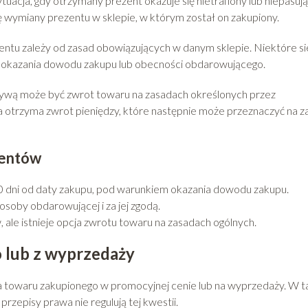
uacja, gdy otrzymany prezent okazuje się nietrafiony lub niepasują
ymiany prezentu w sklepie, w którym został on zakupiony.
ntu zależy od zasad obowiązujących w danym sklepie. Niektóre si
ą okazania dowodu zakupu lub obecności obdarowującego.
natywą może być zwrot towaru na zasadach określonych przez
otrzyma zwrot pieniędzy, które następnie może przeznaczyć na z
zentów
0 dni od daty zakupu, pod warunkiem okazania dowodu zakupu.
soby obdarowującej i za jej zgodą.
ale istnieje opcja zwrotu towaru na zasadach ogólnych.
 lub z wyprzedaży
na towaru zakupionego w promocyjnej cenie lub na wyprzedaży. W t
rzepisy prawa nie regulują tej kwestii.