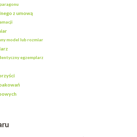
 paragonu
dnego z umową
amacji
iar
ny model lub rozmiar
larz
dentyczny egzemplarz
rzyści
opakowań
obowych
aru