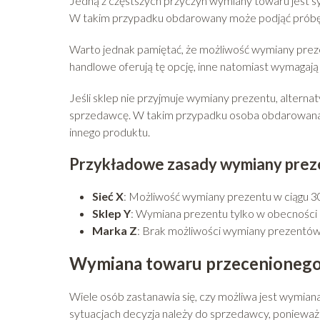
Jedną z częstszych przyczyn wymiany towaru jest syt
W takim przypadku obdarowany może podjąć próbę w
Warto jednak pamiętać, że możliwość wymiany preze
handlowe oferują tę opcję, inne natomiast wymagaj
Jeśli sklep nie przyjmuje wymiany prezentu, alter
sprzedawcę. W takim przypadku osoba obdarowana 
innego produktu.
Przykładowe zasady wymiany pre
Sieć X
: Możliwość wymiany prezentu w ciągu 3
Sklep Y
: Wymiana prezentu tylko w obecności o
Marka Z
: Brak możliwości wymiany prezentów, 
Wymiana towaru przecenionego
Wiele osób zastanawia się, czy możliwa jest wymia
sytuacjach decyzja należy do sprzedawcy, ponieważ p