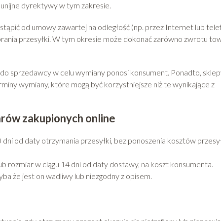
unijne dyrektywy w tym zakresie.
tąpić od umowy zawartej na odległość (np. przez Internet lub tele
brania przesyłki. W tym okresie może dokonać zarówno zwrotu tow
u do sprzedawcy w celu wymiany ponosi konsument. Ponadto, sklep
rminy wymiany, które mogą być korzystniejsze niż te wynikające z
rów zakupionych online
 dni od daty otrzymania przesyłki, bez ponoszenia kosztów przesy
ub rozmiar w ciągu 14 dni od daty dostawy, na koszt konsumenta.
ba że jest on wadliwy lub niezgodny z opisem.