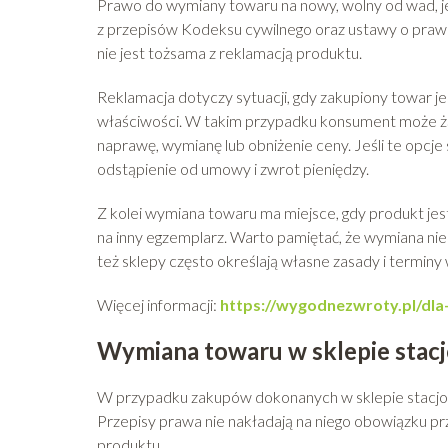
Prawo do wymiany towaru na nowy, wolny od wad, 
z przepisów Kodeksu cywilnego oraz ustawy o prawa
nie jest tożsama z reklamacją produktu.
Reklamacja dotyczy sytuacji, gdy zakupiony towar j
właściwości. W takim przypadku konsument może 
naprawę, wymianę lub obniżenie ceny. Jeśli te opcje
odstąpienie od umowy i zwrot pieniędzy.
Z kolei wymiana towaru ma miejsce, gdy produkt jes
na inny egzemplarz. Warto pamiętać, że wymiana ni
też sklepy często określają własne zasady i termin
Więcej informacji:
https://wygodnezwroty.pl/dl
Wymiana towaru w sklepie stac
W przypadku zakupów dokonanych w sklepie stacjon
Przepisy prawa nie nakładają na niego obowiązku 
produktu.