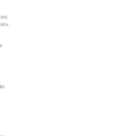
fon)
aru,
y
łki