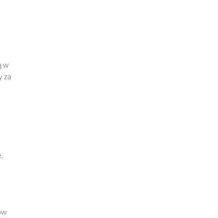
ą w
y za
.
ów