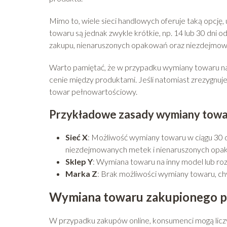
Mimo to, wiele sieci handlowych oferuje taką opcję, 
towaru są jednak zwykle krótkie, np. 14 lub 30 dni
zakupu, nienaruszonych opakowań oraz niezdejmow
Warto pamiętać, że w przypadku wymiany towaru na
cenie między produktami. Jeśli natomiast zrezygnu
towar pełnowartościowy.
Przykładowe zasady wymiany towar
Sieć X
: Możliwość wymiany towaru w ciągu 30 
niezdejmowanych metek i nienaruszonych opa
Sklep Y
: Wymiana towaru na inny model lub ro
Marka Z
: Brak możliwości wymiany towaru, ch
Wymiana towaru zakupionego pr
W przypadku zakupów online, konsumenci mogą liczy