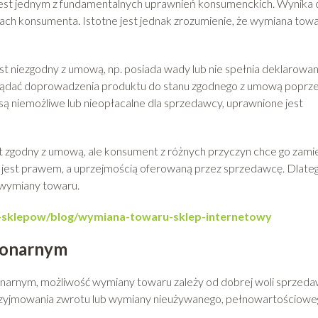
jest jednym z fundamentalnych uprawnień konsumenckich. Wynika
ch konsumenta. Istotne jest jednak zrozumienie, że wymiana tow
est niezgodny z umową, np. posiada wady lub nie spełnia deklarowa
żądać doprowadzenia produktu do stanu zgodnego z umową poprz
 są niemożliwe lub nieopłacalne dla sprzedawcy, uprawnione jest
t zgodny z umową, ale konsument z różnych przyczyn chce go zami
e jest prawem, a uprzejmością oferowaną przez sprzedawcę. Dlate
y wymiany towaru.
a-sklepow/blog/wymiana-towaru-sklep-internetowy
jonarnym
arnym, możliwość wymiany towaru zależy od dobrej woli sprzeda
przyjmowania zwrotu lub wymiany nieużywanego, pełnowartościow