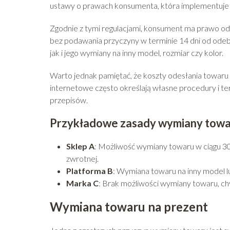
ustawy o prawach konsumenta, która implementuje 
Zgodnie z tymi regulacjami, konsument ma prawo ods
bez podawania przyczyny w terminie 14 dni od ode
jak i jego wymiany na inny model, rozmiar czy kolor.
Warto jednak pamiętać, że koszty odesłania towar
internetowe często określają własne procedury i te
przepisów.
Przykładowe zasady wymiany towa
Sklep A
: Możliwość wymiany towaru w ciągu 30
zwrotnej.
Platforma B
: Wymiana towaru na inny model l
Marka C
: Brak możliwości wymiany towaru, chy
Wymiana towaru na prezent