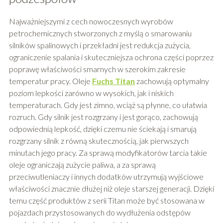
Najważniejszymi z cech nowoczesnych wyrobów
petrochemicznych stworzonych z myślą o smarowaniu
silników spalinowych i przekładni jest redukcja zużycia,
ograniczenie spalania i skuteczniejsza ochrona części poprzez
poprawę właściwości smarnych w szerokim zakresie
temperatur pracy. Oleje
Fuchs Titan
zachowują optymalny
poziom lepkości zarówno w wysokich, jak i niskich
temperaturach. Gdy jest zimno, wciąż są płynne, co ułatwia
rozruch. Gdy silnik jest rozgrzany i jest gorąco, zachowują
odpowiednią lepkość, dzięki czemu nie ściekają i smarują
rozgrzany silnik z równą skutecznością, jak pierwszych
minutach jego pracy. Za sprawą modyfikatorów tarcia takie
oleje ograniczają zużycie paliwa, a za sprawą
przeciwutleniaczy i innych dodatków utrzymują wyjściowe
właściwości znacznie dłużej niż oleje starszej generacji. Dzięki
temu część produktów z serii Titan może być stosowana w
pojazdach przystosowanych do wydłużenia odstępów