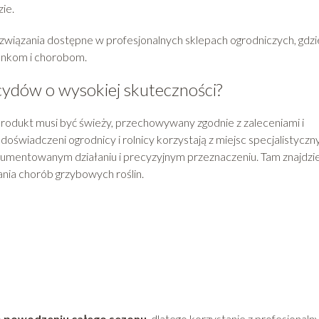
ie.
związania dostępne w profesjonalnych sklepach ogrodniczych, gdzi
unkom i chorobom.
ydów o wysokiej skuteczności?
 produkt musi być świeży, przechowywany zgodnie z zaleceniami i
wiadczeni ogrodnicy i rolnicy korzystają z miejsc specjalistyczn
okumentowanym działaniu i precyzyjnym przeznaczeniu. Tam znajdzi
ania chorób grzybowych roślin.
 powodzeniu całego sezonu
, dlatego korzystanie z profesjonaln