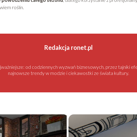
iem roślin.
Redakcja ronet.pl
najważniejsze: od codziennych wyzwań biznesowych, przez tajniki
najnowsze trendy w modzie i ciekawostki ze świata kultury.