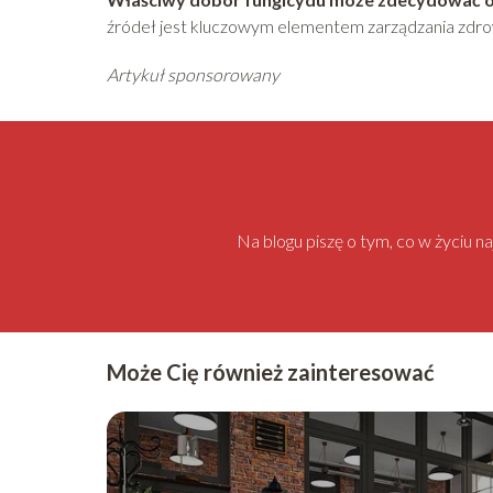
źródeł jest kluczowym elementem zarządzania zdrow
Artykuł sponsorowany
Na blogu piszę o tym, co w życiu 
Może Cię również zainteresować