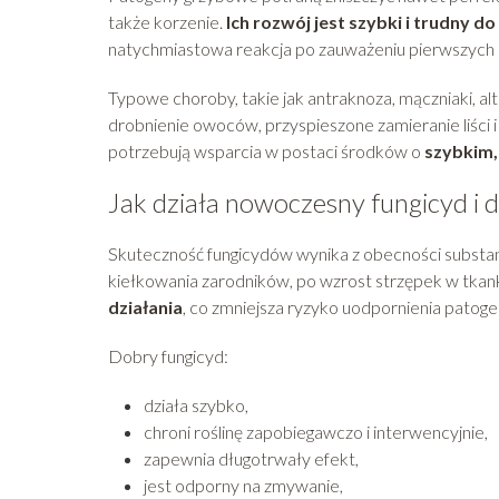
także korzenie.
Ich rozwój jest szybki i trudny d
natychmiastowa reakcja po zauważeniu pierwszych
Typowe choroby, takie jak antraknoza, mączniaki, a
drobnienie owoców, przyspieszone zamieranie liści 
potrzebują wsparcia w postaci środków o
szybkim,
Jak działa nowoczesny fungicyd i d
Skuteczność fungicydów wynika z obecności substan
kiełkowania zarodników, po wzrost strzępek w tkank
działania
, co zmniejsza ryzyko uodpornienia patoge
Dobry fungicyd:
działa szybko,
chroni roślinę zapobiegawczo i interwencyjnie,
zapewnia długotrwały efekt,
jest odporny na zmywanie,