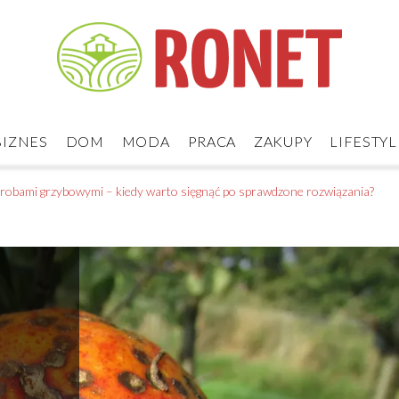
BIZNES
DOM
MODA
PRACA
ZAKUPY
LIFESTYL
robami grzybowymi – kiedy warto sięgnąć po sprawdzone rozwiązania?