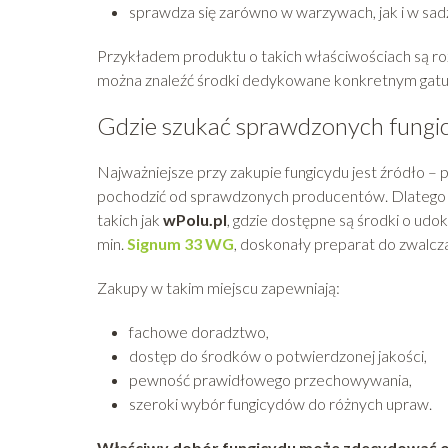
sprawdza się zarówno w warzywach, jak i w sadz
Przykładem produktu o takich właściwościach są ro
można znaleźć środki dedykowane konkretnym gat
Gdzie szukać sprawdzonych fungic
Najważniejsze przy zakupie fungicydu jest źródło –
pochodzić od sprawdzonych producentów. Dlatego doś
takich jak
wPolu.pl
, gdzie dostępne są środki o ud
min.
Signum 33 WG
, doskonały preparat do zwalcz
Zakupy w takim miejscu zapewniają:
fachowe doradztwo,
dostęp do środków o potwierdzonej jakości,
pewność prawidłowego przechowywania,
szeroki wybór fungicydów do różnych upraw.
Właściwy dobór fungicydu może zdecydować o