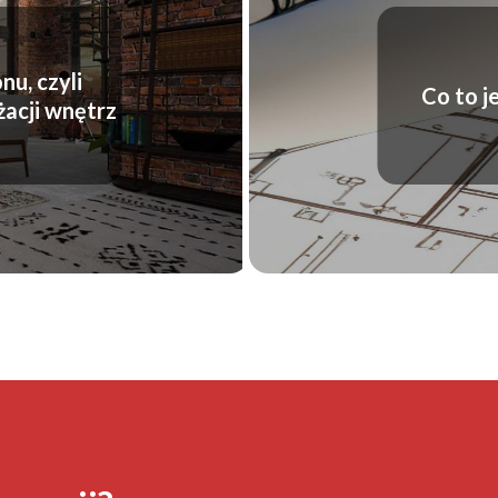
nu, czyli
Co to j
acji wnętrz