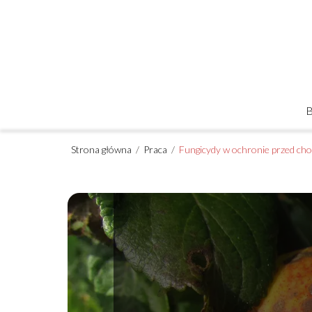
Strona główna
/
Praca
/
Fungicydy w ochronie przed cho