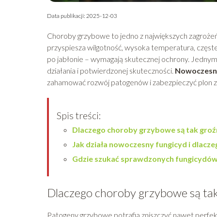
Data publikacji: 2025-12-03
Choroby grzybowe to jedno z największych zagrożeń 
przyspiesza wilgotność, wysoka temperatura, częst
po jabłonie – wymagają skutecznej ochrony. Jednym
działania i potwierdzonej skuteczności.
Nowoczesne
zahamować rozwój patogenów i zabezpieczyć plon zar
Spis treści:
Dlaczego choroby grzybowe są tak groźn
Jak działa nowoczesny fungicyd i dlaczeg
Gdzie szukać sprawdzonych fungicydów 
Dlaczego choroby grzybowe są tak 
Patogeny grzybowe potrafią zniszczyć nawet perfekc