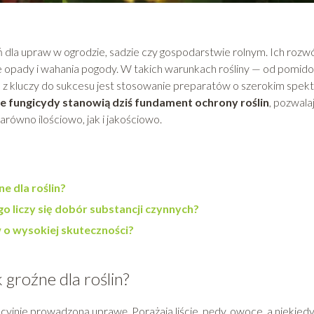
dla upraw w ogrodzie, sadzie czy gospodarstwie rolnym. Ich rozwó
e opady i wahania pogody. W takich warunkach rośliny — od pomid
 z kluczy do sukcesu jest stosowanie preparatów o szerokim spek
 fungicydy stanowią dziś fundament ochrony roślin
, pozwala
ówno ilościowo, jak i jakościowo.
e dla roślin?
o liczy się dobór substancji czynnych?
o wysokiej skuteczności?
groźne dla roślin?
yjnie prowadzoną uprawę. Porażają liście, pędy, owoce, a niekied