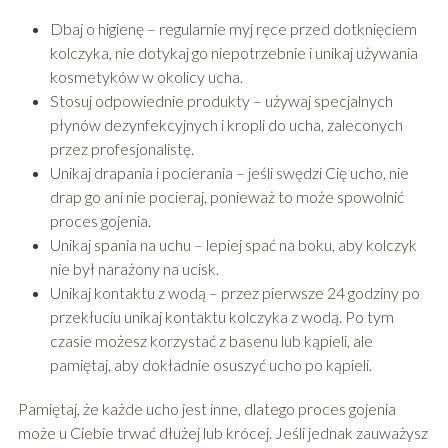
Dbaj o higienę – regularnie myj ręce przed dotknięciem
kolczyka, nie dotykaj go niepotrzebnie i unikaj używania
kosmetyków w okolicy ucha.
Stosuj odpowiednie produkty – używaj specjalnych
płynów dezynfekcyjnych i kropli do ucha, zaleconych
przez profesjonalistę.
Unikaj drapania i pocierania – jeśli swędzi Cię ucho, nie
drap go ani nie pocieraj, ponieważ to może spowolnić
proces gojenia.
Unikaj spania na uchu – lepiej spać na boku, aby kolczyk
nie był narażony na ucisk.
Unikaj kontaktu z wodą – przez pierwsze 24 godziny po
przekłuciu unikaj kontaktu kolczyka z wodą. Po tym
czasie możesz korzystać z basenu lub kąpieli, ale
pamiętaj, aby dokładnie osuszyć ucho po kąpieli.
Pamiętaj, że każde ucho jest inne, dlatego proces gojenia
może u Ciebie trwać dłużej lub krócej. Jeśli jednak zauważysz