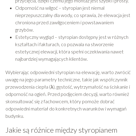
przycięcia, dzięki czemu jego montaż jest szybki i prosty.
Odporność na wilgoć – styropian jest niemal
nieprzepuszczalny dla wody, co sprawia, że elewacja jest
chroniona przed zawilgoceniem i powstawaniem
grzybów.
Estetyczny wygląd – styropian dostępny jest w różnych
kształtach i fakturach, co pozwala na stworzenie
estetycznej elewacji, która spełni oczekiwania nawet
najbardziej wymagających klientów.
Wybierając odpowiedni styropian na elewację, warto zwrócić
uwagę na jego parametry techniczne, takie jak współczynnik
przewodzenia ciepła (λ), gęstość, wytrzymałość na ściskanie i
odporność na ogień. Przed podjęciem decyzji, warto również
skonsultować się z fachowcem, który pomoże dobrać
odpowiedni materiał do konkretnych warunków i wymagań
budynku.
Jakie są różnice między styropianem