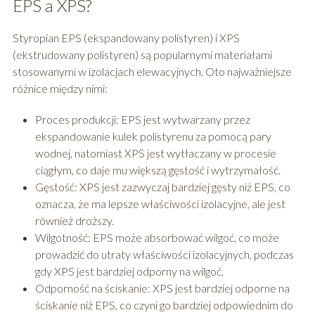
EPS a XPS?
Styropian EPS (ekspandowany polistyren) i XPS
(ekstrudowany polistyren) są popularnymi materiałami
stosowanymi w izolacjach elewacyjnych. Oto najważniejsze
różnice między nimi:
Proces produkcji: EPS jest wytwarzany przez
ekspandowanie kulek polistyrenu za pomocą pary
wodnej, natomiast XPS jest wytłaczany w procesie
ciągłym, co daje mu większą gęstość i wytrzymałość.
Gęstość: XPS jest zazwyczaj bardziej gęsty niż EPS, co
oznacza, że ma lepsze właściwości izolacyjne, ale jest
również droższy.
Wilgotność: EPS może absorbować wilgoć, co może
prowadzić do utraty właściwości izolacyjnych, podczas
gdy XPS jest bardziej odporny na wilgoć.
Odporność na ściskanie: XPS jest bardziej odporne na
ściskanie niż EPS, co czyni go bardziej odpowiednim do