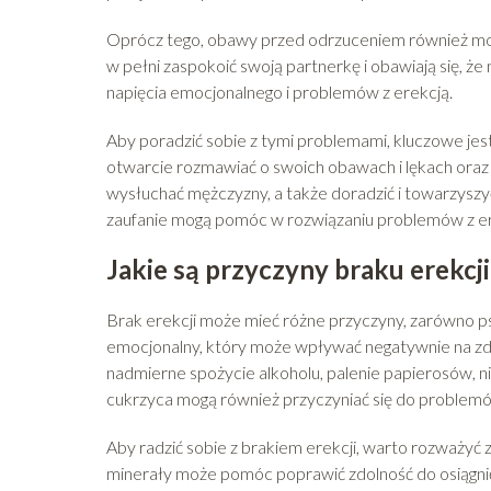
Oprócz tego, obawy przed odrzuceniem również mo
w pełni zaspokoić swoją partnerkę i obawiają się, ż
napięcia emocjonalnego i problemów z erekcją.
Aby poradzić sobie z tymi problemami, kluczowe jest
otwarcie rozmawiać o swoich obawach i lękach oraz 
wysłuchać mężczyzny, a także doradzić i towarzyszyć
zaufanie mogą pomóc w rozwiązaniu problemów z er
Jakie są przyczyny braku erekcji 
Brak erekcji może mieć różne przyczyny, zarówno psy
emocjonalny, który może wpływać negatywnie na zdo
nadmierne spożycie alkoholu, palenie papierosów, ni
cukrzyca mogą również przyczyniać się do problemó
Aby radzić sobie z brakiem erekcji, warto rozważyć z
minerały może pomóc poprawić zdolność do osiągni