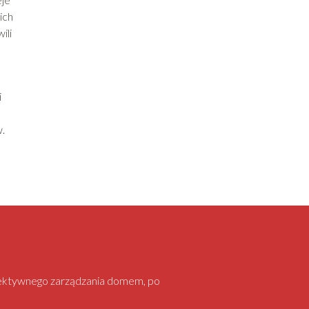
ich
ili
i
.
 efektywnego zarządzania domem, po