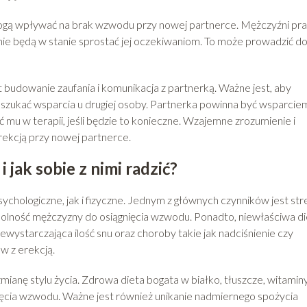
gą wpływać na brak wzwodu przy nowej partnerce. Mężczyźni pr
e nie będą w stanie sprostać jej oczekiwaniom. To może prowadzić d
 budowanie zaufania i komunikacja z partnerką. Ważne jest, aby
szukać wsparcia u drugiej osoby. Partnerka powinna być wsparciem
 mu w terapii, jeśli będzie to konieczne. Wzajemne zrozumienie i
ekcją przy nowej partnerce.
i jak sobie z nimi radzić?
chologiczne, jak i fizyczne. Jednym z głównych czynników jest str
lność mężczyzny do osiągnięcia wzwodu. Ponadto, niewłaściwa di
ewystarczająca ilość snu oraz choroby takie jak nadciśnienie czy
w z erekcją.
mianę stylu życia. Zdrowa dieta bogata w białko, tłuszcze, witaminy
ęcia wzwodu. Ważne jest również unikanie nadmiernego spożycia