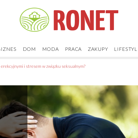
BIZNES
DOM
MODA
PRACA
ZAKUPY
LIFESTYL
i erekcyjnymi i stresem w związku seksualnym?