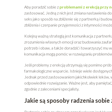
Aby poradzić sobie z
problemami z erekcją przy 
zastosować. Jedną z nich jest zmiana nastawienia do 
seks jako sposób na zbliżenie się z partnerką i budo
zbliżenia i czerpanie przyjemności z intymności może
Kolejną ważną strategią jest komunikacja z partner
zrozumienia własnych emocji oraz budowania zaufan
potrzeb i obaw, a także doradzić i towarzyszyć mu w 
komunikacja mogą pomóc w rozwiązaniu problemów z
Jeśli problemy z erekcją utrzymują się pomimo prób
farmakologiczne wsparcie. Istnieje wiele dostępny
Jednak przed zastosowaniem jakichkolwiek leków, wa
odpowiednie rozwiązanie. Ważne jest, aby pamiętać
zgodnie z zaleceniami specjalisty.
Jakie są sposoby radzenia sobie
Radzenie sobie ze stresem przed seksem jest kluczow