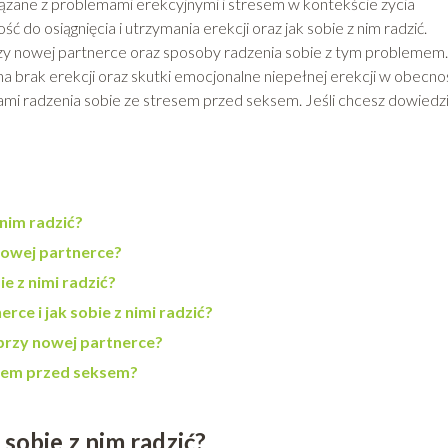
zane z problemami erekcyjnymi i stresem w kontekście życia
ć do osiągnięcia i utrzymania erekcji oraz jak sobie z nim radzić.
y nowej partnerce oraz sposoby radzenia sobie z tym problemem.
 brak erekcji oraz skutki emocjonalne niepełnej erekcji w obecno
iami radzenia sobie ze stresem przed seksem. Jeśli chcesz dowiedz
 nim radzić?
nowej partnerce?
ie z nimi radzić?
rce i jak sobie z nimi radzić?
 przy nowej partnerce?
esem przed seksem?
 sobie z nim radzić?