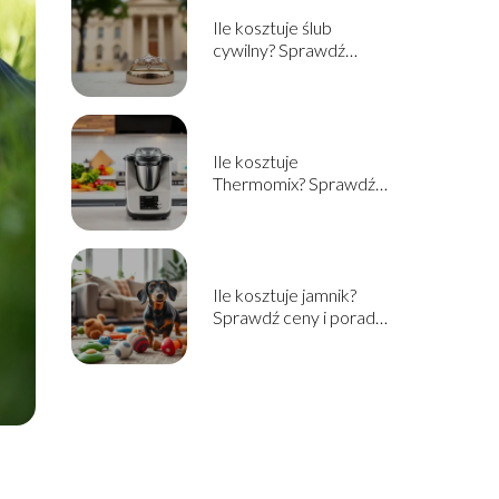
Ile kosztuje ślub
cywilny? Sprawdź
aktualne ceny i
informacje
Ile kosztuje
Thermomix? Sprawdź
cenę i opcje zakupu w
2025!
Ile kosztuje jamnik?
Sprawdź ceny i porady
przed zakupem!