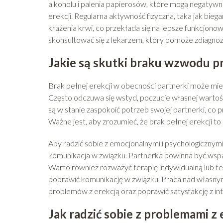
alkoholu i palenia papierosów, które mogą negatywn
erekcji. Regularna aktywność fizyczna, taka jak bieg
krążenia krwi, co przekłada się na lepsze funkcjon
skonsultować się z lekarzem, który pomoże zdiagn
Jakie są skutki braku wzwodu prz
Brak pełnej erekcji w obecności partnerki może mi
Często odczuwa się wstyd, poczucie własnej wartości
są w stanie zaspokoić potrzeb swojej partnerki, co 
Ważne jest, aby zrozumieć, że brak pełnej erekcji t
Aby radzić sobie z emocjonalnymi i psychologicznymi
komunikacja w związku. Partnerka powinna być wspa
Warto również rozważyć terapię indywidualną lub te
poprawić komunikację w związku. Praca nad własny
problemów z erekcją oraz poprawić satysfakcję z in
Jak radzić sobie z problemami z