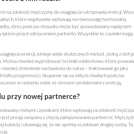
h na zdolność mężczyzny do osiągnięcia i utrzymania erekcji. Wys
alnych, które negatywnie wpływają na równowagę hormonalną
onadto, stres podczas stosunku może być spowodowany napięciem
ękiem przed odrzuceniem partnerki. Wszystkie te czynniki mogą
iągnięcia erekcji, istnieje wiele skutecznych metod. Jedną z nich j
esu. Można również wypróbować techniki oddechowe, które pozwala
st również zmienienie nastawienia do seksu – traktowanie go jako
o źródło przyjemności. Skupienie się na miłych chwilach podczas
luczowe w radzeniu sobie ze stresem i problemami z erekcją.
u przy nowej partnerce?
dowany różnymi czynnikami, które wpływają na zdolność mężczy
w jest presja związana z chęcią zaimponowania partnerce. Mężczyźn
 kobiety i obawiają się, że nie spełnią oczekiwań drugiej osoby. Ta
cją.