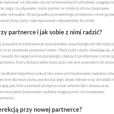
ie wpływać na zdrowie naczyń krwionośnych i utrudniać osiągnięcie
anie, joga czy pływanie, może pomóc w redukcji stresu i poprawie
owanie seksualne. W przypadku przewlekłego problemu z erekcją wa
ozować przyczyny i zaproponować odpowiednie leczenie.
y partnerce i jak sobie z nimi radzić?
eć poważne konsekwencje emocjonalne i psychologiczne dla mężcz
 oraz obniżenie pewności siebie. Mężczyźni często obawiają się, ż
prowadzi do napięcia emocjonalnego i dalszych problemów z erekcją
o problem, który dotyka wielu mężczyzn i nie jest powodem do wsty
 skutkami niepełnej erekcji, kluczowe jest budowanie zaufania i ot
rciem dla mężczyzny, wysłuchać jego obaw i lęków oraz doradzić m
rapię par, która pomoże przepracować własne lęki i obawy oraz
mi emocjami i budowanie zaufania mogą pomóc w rozwiązaniu
tymności.
 erekcją przy nowej partnerce?