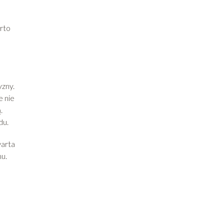
rto
yzny.
e nie
.
du.
warta
u.