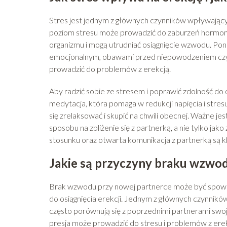
Stres jest jednym z głównych czynników wpływającyc
poziom stresu może prowadzić do zaburzeń hormon
organizmu i mogą utrudniać osiągnięcie wzwodu. P
emocjonalnym, obawami przed niepowodzeniem czy l
prowadzić do problemów z erekcją.
Aby radzić sobie ze stresem i poprawić zdolność do os
medytacja, która pomaga w redukcji napięcia i str
się zrelaksować i skupić na chwili obecnej. Ważne je
sposobu na zbliżenie się z partnerką, a nie tylko jak
stosunku oraz otwarta komunikacja z partnerką są k
Jakie są przyczyny braku wzwod
Brak wzwodu przy nowej partnerce może być spowo
do osiągnięcia erekcji. Jednym z głównych czynnikó
często porównują się z poprzednimi partnerami swojej
presja może prowadzić do stresu i problemów z erek