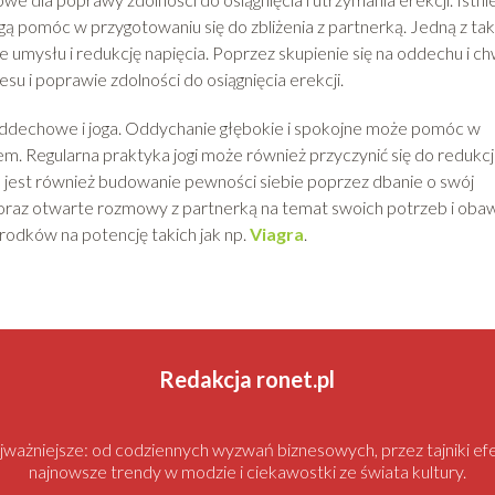
gą pomóc w przygotowaniu się do zbliżenia z partnerką. Jedną z tak
 umysłu i redukcję napięcia. Poprzez skupienie się na oddechu i chw
u i poprawie zdolności do osiągnięcia erekcji.
 oddechowe i joga. Oddychanie głębokie i spokojne może pomóc w
em. Regularna praktyka jogi może również przyczynić się do redukcj
jest również budowanie pewności siebie poprzez dbanie o swój
 oraz otwarte rozmowy z partnerką na temat swoich potrzeb i obaw
rodków na potencję takich jak np.
Viagra
.
Redakcja ronet.pl
najważniejsze: od codziennych wyzwań biznesowych, przez tajniki
najnowsze trendy w modzie i ciekawostki ze świata kultury.