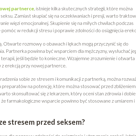
nowej partnerce
, istnieje kilka skutecznych strategii, które można
seksu. Zamiast skupiać się na oczekiwaniach i presji, warto trakto
wanie więzi emocjonalnej. Skupienie się na miłych chwilach podczas
 pomóc w redukcji stresu i poprawie zdolności do osiągnięcia erekcj
ką. Otwarte rozmowy o obawach i lękach mogą przyczynić się do
ia. Partnerka powinna być wsparciem dla mężczyzny, wysłuchać je
terapii, jeśli będzie to konieczne. Wzajemne zrozumienie i otwarta
 erekcją przy nowej partnerce.
 radzenia sobie ze stresem i komunikacji z partnerką, można rozwa
ch preparatów na potencję, które można stosować przed zbliżeniem
rto skonsultować się z lekarzem, który oceni stan zdrowia i dobi
, że farmakologiczne wsparcie powinno być stosowane z umiarem i
 ze stresem przed seksem?
e dla poprawy zdolności do osiągnięcia i utrzymania erekcji. Istni