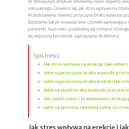
W dzisiejszym artykule omówimy różne aspekty zwią
seksualnego. Dowiesz się, jak stres wpływa na zdolnoś
Przedstawimy również przyczyny braku wzwodu prz
Będziemy także omawiać inne czynniki wpływające na
partnerki. Na koniec podzielimy się różnymi strateg
się więcej na ten temat, zapraszamy do lektury!
Spis treści:
Jak stres wpływa na erekcję i jak sobie z
Jakie są przyczyny braku wzwodu przy 
Jakie są przyczyny braku erekcji i jak sob
Jakie są skutki braku wzwodu przy partne
Jak radzić sobie z problemami z erekcją
Jakie są sposoby radzenia sobie ze str
Jak stres wpływa na erekcję i jak