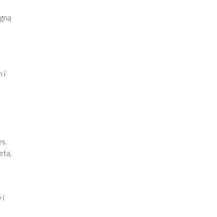
agną
o
 i
es
eta,
 i