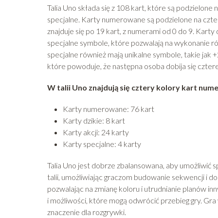
Talia Uno składa się z 108 kart, które są podzielone 
specjalne. Karty numerowane są podzielone na cztery
znajduje się po 19 kart, z numerami od 0 do 9. Karty 
specjalne symbole, które pozwalają na wykonanie różn
specjalne również mają unikalne symbole, takie jak 
które powoduje, że następna osoba dobija się czterem
W talii Uno znajdują się cztery kolory kart nume
Karty numerowane: 76 kart
Karty dzikie: 8 kart
Karty akcji: 24 karty
Karty specjalne: 4 karty
Talia Uno jest dobrze zbalansowana, aby umożliwić 
talii, umożliwiając graczom budowanie sekwencji i d
pozwalając na zmianę koloru i utrudnianie planów i
i możliwości, które mogą odwrócić przebieg gry. Gra 
znaczenie dla rozgrywki.