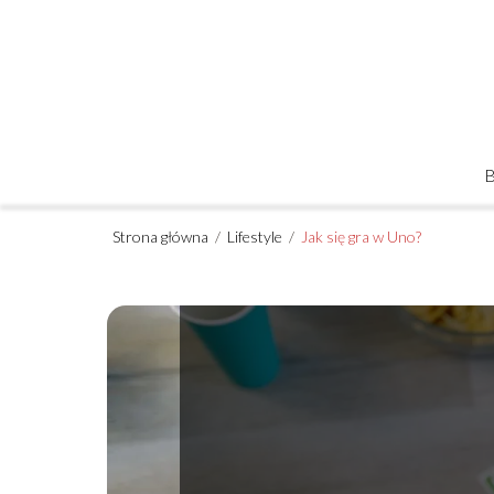
Strona główna
/
Lifestyle
/
Jak się gra w Uno?