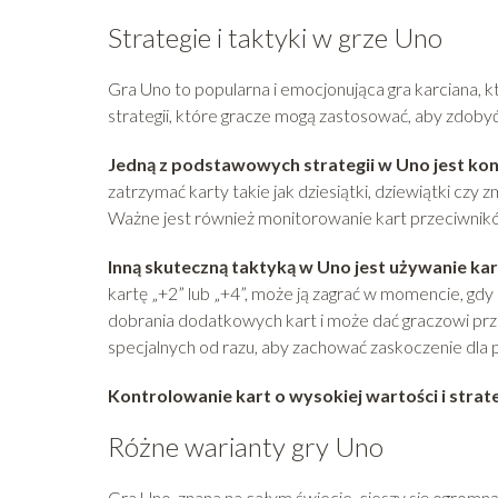
Strategie i taktyki w grze Uno
Gra Uno to popularna i emocjonująca gra karciana, któ
strategii, które gracze mogą zastosować, aby zdoby
Jedną z podstawowych strategii w Uno jest kon
zatrzymać karty takie jak dziesiątki, dziewiątki c
Ważne jest również monitorowanie kart przeciwnikó
Inną skuteczną taktyką w Uno jest używanie kar
kartę „+2” lub „+4”, może ją zagrać w momencie, gdy
dobrania dodatkowych kart i może dać graczowi prze
specjalnych od razu, aby zachować zaskoczenie dla 
Kontrolowanie kart o wysokiej wartości i strat
Różne warianty gry Uno
Gra Uno, znana na całym świecie, cieszy się ogromn