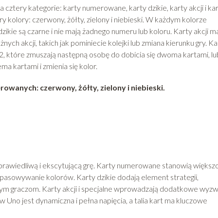
na cztery kategorie: karty numerowane, karty dzikie, karty akcji i ka
 kolory: czerwony, żółty, zielony i niebieski. W każdym kolorze
dzikie są czarne i nie mają żadnego numeru lub koloru. Karty akcji m
ych akcji, takich jak pominiecie kolejki lub zmiana kierunku gry. Ka
+2, które zmuszają następną osobę do dobicia się dwoma kartami, lu
a kartami i zmienia się kolor.
rowanych: czerwony, żółty, zielony i niebieski.
sprawiedliwą i ekscytującą grę. Karty numerowane stanowią większ
opasowywanie kolorów. Karty dzikie dodają element strategii,
nnym graczom. Karty akcji i specjalne wprowadzają dodatkowe wyzw
w Uno jest dynamiczna i pełna napięcia, a talia kart ma kluczowe