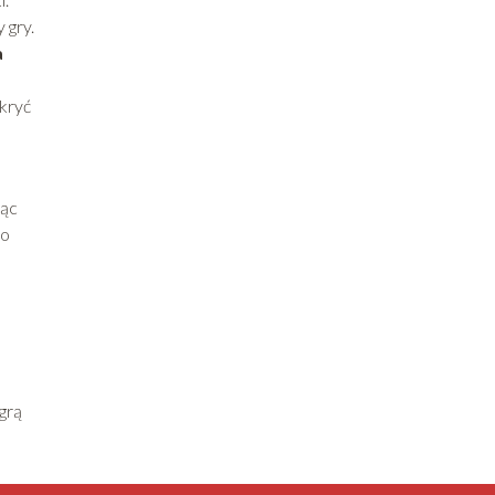
 gry.
a
dkryć
jąc
no
e
grą