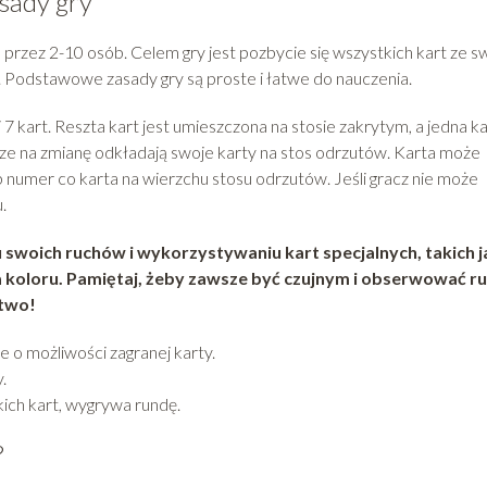
sady gry
 przez 2-10 osób. Celem gry jest pozbycie się wszystkich kart ze s
cję. Podstawowe zasady gry są proste i łatwe do nauczenia.
 kart. Reszta kart jest umieszczona na stosie zakrytym, a jedna k
cze na zmianę odkładają swoje karty na stos odrzutów. Karta może
b numer co karta na wierzchu stosu odrzutów. Jeśli gracz nie może
.
swoich ruchów i wykorzystywaniu kart specjalnych, takich j
na koloru. Pamiętaj, żeby zawsze być czujnym i obserwować r
stwo!
e o możliwości zagranej karty.
.
ich kart, wygrywa rundę.
?