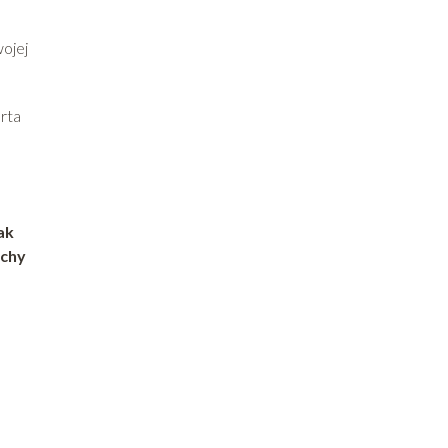
wojej
arta
ak
uchy