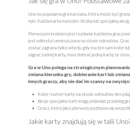
Jak się gra w Uno? Podstawowe za
Uno to popularna gra karciana, która może być grana
ręki. Każda karta ma kolor i liczbę lub specjalną ak
Pierwszym krokiem jest rozdanie każdemu graczowi 7
jest odkryta i umieszczona na stosie odrzutów. Gra
zostać zagrana tylko wtedy, gdy ma ten sam kolor lu
zagrać żadnej karty, musi dobrać jedną kartę ze stosu
Gra w Uno polega na strategicznym planowaniu 
zmiana kierunku gry, dobieranie kart lub zmia
innych graczy, aby nie dać im szansy na zwycię
Kolor i numer karty na stosie odrzutów decyduj
Akcje specjalne kart mogą zmieniać przebieg gry
Gracz, który jako pierwszy pozbywa się wszystk
Jakie karty znajdują się w talii Uno