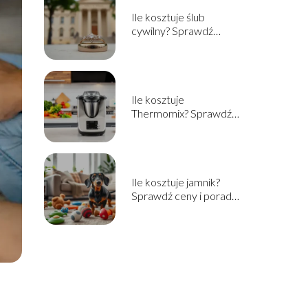
Ile kosztuje ślub
cywilny? Sprawdź
aktualne ceny i
informacje
Ile kosztuje
Thermomix? Sprawdź
cenę i opcje zakupu w
2025!
Ile kosztuje jamnik?
Sprawdź ceny i porady
przed zakupem!