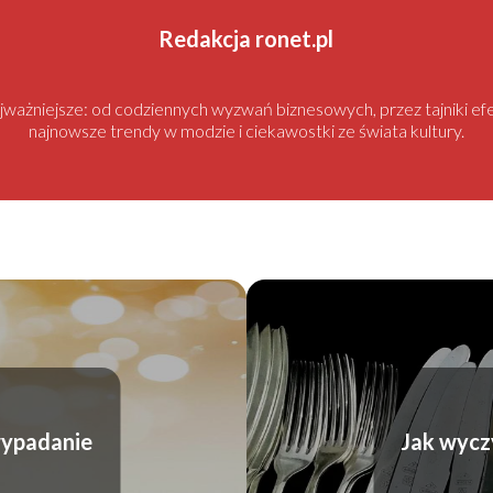
Redakcja ronet.pl
najważniejsze: od codziennych wyzwań biznesowych, przez tajniki
najnowsze trendy w modzie i ciekawostki ze świata kultury.
wypadanie
Jak wycz