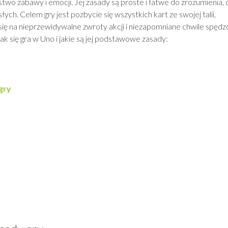
two zabawy i emocji. Jej zasady są proste i łatwe do zrozumienia, 
słych. Celem gry jest pozbycie się wszystkich kart ze swojej talii,
 się na nieprzewidywalne zwroty akcji i niezapomniane chwile spęd
jak się gra w Uno i jakie są jej podstawowe zasady:
gry