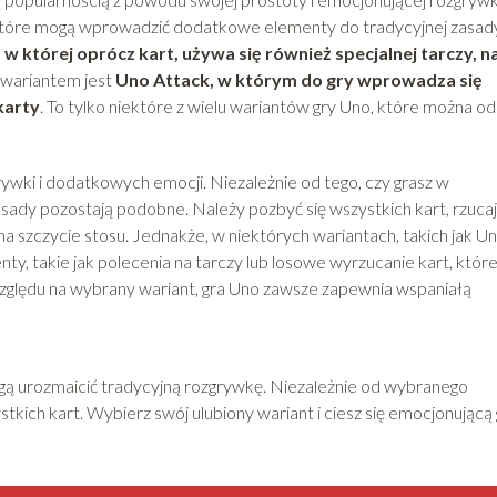
, które mogą wprowadzić dodatkowe elementy do tradycyjnej zasady
 w której oprócz kart, używa się również specjalnej tarczy, n
wariantem jest
Uno Attack, w którym do gry wprowadza się
karty
. To tylko niektóre z wielu wariantów gry Uno, które można o
ywki i dodatkowych emocji. Niezależnie od tego, czy grasz w
asady pozostają podobne. Należy pozbyć się wszystkich kart, rzuca
na szczycie stosu. Jednakże, w niektórych wariantach, takich jak U
ty, takie jak polecenia na tarczy lub losowe wyrzucanie kart, któr
zględu na wybrany wariant, gra Uno zawsze zapewnia wspaniałą
gą urozmaicić tradycyjną rozgrywkę. Niezależnie od wybranego
tkich kart. Wybierz swój ulubiony wariant i ciesz się emocjonującą 