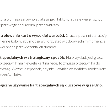
ra wymaga zarówno strategii, jak i taktyki. Istnieje wiele różnych
ć przewagę nad swoimi przeciwnikami.
trolowanie kart o wysokiej wartości.
Gracze powinni starać się
zy zmienne kolory, aby móc je wykorzystać w odpowiednim momencie.
w i próba przewidzenia ich ruchów.
t specjalnych w strategiczny sposób.
Na przykład, jeśli gracz m
 przeciwnik ma niewiele kart na ręce. To zmusza przeciwnika do
wagę. Ważne jest jednak, aby nie ujawniać wszystkich swoich kart
przeciwników.
egiczne używanie kart specjalnych są kluczowe w grze Uno.
ą popularnością z powodu swojej prostoty i emocjonującej rozgrywk