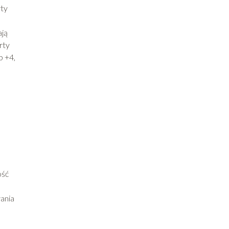
rty
ają
rty
b +4,
ość
ania