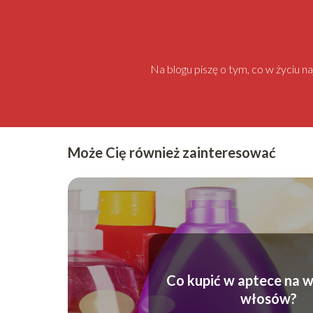
Na blogu piszę o tym, co w życiu 
Może Cię również zainteresować
Co kupić w aptece na 
włosów?