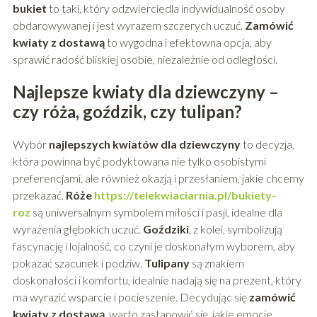
bukiet
to taki, który odzwierciedla indywidualność osoby
obdarowywanej i jest wyrazem szczerych uczuć.
Zamówić
kwiaty z dostawą
to wygodna i efektowna opcja, aby
sprawić radość bliskiej osobie, niezależnie od odległości.
Najlepsze kwiaty dla dziewczyny –
czy róża, goździk, czy tulipan?
Wybór
najlepszych kwiatów dla dziewczyny
to decyzja,
która powinna być podyktowana nie tylko osobistymi
preferencjami, ale również okazją i przesłaniem, jakie chcemy
przekazać.
Róże
https://telekwiaciarnia.pl/bukiety-
roz
są uniwersalnym symbolem miłości i pasji, idealne dla
wyrażenia głębokich uczuć.
Goździki
, z kolei, symbolizują
fascynację i lojalność, co czyni je doskonałym wyborem, aby
pokazać szacunek i podziw.
Tulipany
są znakiem
doskonałości i komfortu, idealnie nadają się na prezent, który
ma wyrazić wsparcie i pocieszenie. Decydując się
zamówić
kwiaty z dostawą
, warto zastanowić się, jakie emocje