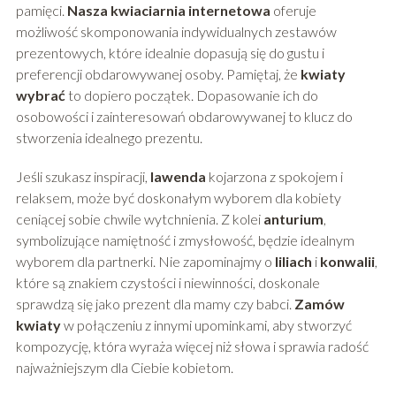
pamięci.
Nasza kwiaciarnia internetowa
oferuje
możliwość skomponowania indywidualnych zestawów
prezentowych, które idealnie dopasują się do gustu i
preferencji obdarowywanej osoby. Pamiętaj, że
kwiaty
wybrać
to dopiero początek. Dopasowanie ich do
osobowości i zainteresowań obdarowywanej to klucz do
stworzenia idealnego prezentu.
Jeśli szukasz inspiracji,
lawenda
kojarzona z spokojem i
relaksem, może być doskonałym wyborem dla kobiety
ceniącej sobie chwile wytchnienia. Z kolei
anturium
,
symbolizujące namiętność i zmysłowość, będzie idealnym
wyborem dla partnerki. Nie zapominajmy o
liliach
i
konwalii
,
które są znakiem czystości i niewinności, doskonale
sprawdzą się jako prezent dla mamy czy babci.
Zamów
kwiaty
w połączeniu z innymi upominkami, aby stworzyć
kompozycję, która wyraża więcej niż słowa i sprawia radość
najważniejszym dla Ciebie kobietom.