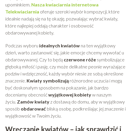
upominkiem.
Nasza kwiaciarnia internetowa
Telekwiaciarnia
oferuje szeroki wybór kompozycji, które
idealnie nadają się na tę okazję, pozwalając wybrać kwiaty,
które najlepiej oddają charakter i osobowość
obdarowywanej kobiety.
Podczas wyboru
idealnych kwiatów
na ten wyjątkowy
dzień, warto zastanowić się, jakie emocje chcemy wywołać u
obdarowywanej. Czy to będą
czerwone róże
symbolizujące
głęboką miłość i pasję, czy może delikatne peonie wyrażające
podziw i wdzięczność, każdy wybór niesie ze sobą określone
znaczenie.
Kwiaty symbolizują
różnorodne uczucia i mogą
być doskonałym sposobem na pokazanie, jak bardzo
doceniamy obecność
wyjątkowej kobiety
w naszym
życiu.
Zamów kwiaty
z dostawą do domu, aby w wyjątkowy
sposób
obdarować
bliską osobę, podkreślając jej znaczenie i
wyjątkowość w Twoim życiu.
Wręczanie kwiatów – jak sprawdzić i