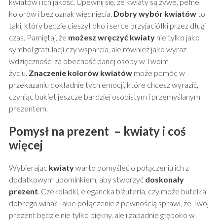
kwiatów i ich jakość. Upewnij się, że kwiaty są żywe, pełne
kolorów i bez oznak więdnięcia.
Dobry wybór kwiatów
to
taki, który będzie cieszył oko i serce przyjaciółki przez długi
czas. Pamiętaj, że
możesz wręczyć kwiaty
nie tylko jako
symbol gratulacji czy wsparcia, ale również jako wyraz
wdzięczności za obecność danej osoby w Twoim
życiu.
Znaczenie kolorów kwiatów
może pomóc w
przekazaniu dokładnie tych emocji, które chcesz wyrazić,
czyniąc bukiet jeszcze bardziej osobistym i przemyślanym
prezentem.
Pomysł na prezent – kwiaty i coś
więcej
Wybierając
kwiaty
warto pomyśleć o połączeniu ich z
dodatkowym upominkiem, aby stworzyć
doskonały
prezent
. Czekoladki, elegancka biżuteria, czy może butelka
dobrego wina? Takie połączenie z pewnością sprawi, że Twój
prezent będzie nie tylko piękny, ale i zapadnie głęboko w