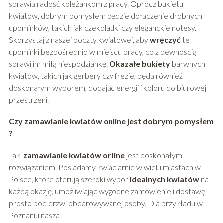
sprawią radość koleżankom z pracy. Oprócz bukietu
kwiatów, dobrym pomysłem będzie dołączenie drobnych
upominków, takich jak czekoladki czy eleganckie notesy.
Skorzystaj z naszej poczty kwiatowej, aby
wręczyć
te
upominki bezpośrednio w miejscu pracy, co z pewnością
sprawi im miłą niespodziankę.
Okazałe bukiety
barwnych
kwiatów, takich jak gerbery czy frezje, będą również
doskonałym wyborem, dodając energii i koloru do biurowej
przestrzeni.
Czy zamawianie kwiatów online jest dobrym pomysłem
?
Tak,
zamawianie kwiatów online
jest doskonałym
rozwiązaniem. Posiadamy kwiaciarnie w wielu miastach w
Polsce, które oferują szeroki wybór
idealnych kwiatów
na
każdą okazję, umożliwiając wygodne zamówienie i dostawę
prosto pod drzwi obdarowywanej osoby. Dla przykładu w
Poznaniu nasza