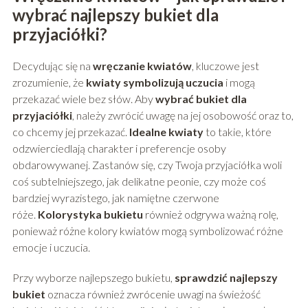
wybrać najlepszy bukiet dla
przyjaciółki?
Decydując się na
wręczanie kwiatów
, kluczowe jest
zrozumienie, że
kwiaty symbolizują uczucia
i mogą
przekazać wiele bez słów. Aby
wybrać bukiet dla
przyjaciółki
, należy zwrócić uwagę na jej osobowość oraz to,
co chcemy jej przekazać.
Idealne kwiaty
to takie, które
odzwierciedlają charakter i preferencje osoby
obdarowywanej. Zastanów się, czy Twoja przyjaciółka woli
coś subtelniejszego, jak delikatne peonie, czy może coś
bardziej wyrazistego, jak namiętne czerwone
róże.
Kolorystyka bukietu
również odgrywa ważną rolę,
ponieważ różne kolory kwiatów mogą symbolizować różne
emocje i uczucia.
Przy wyborze najlepszego bukietu,
sprawdzić najlepszy
bukiet
oznacza również zwrócenie uwagi na świeżość