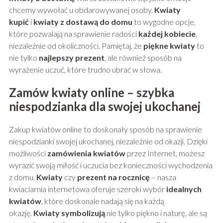
chcemy wywołać u obdarowywanej osoby.
Kwiaty
kupić
i
kwiaty z dostawą do domu
to wygodne opcje,
które pozwalają na sprawienie radości
każdej kobiecie
,
niezależnie od okoliczności. Pamiętaj, że
piękne kwiaty
to
nie tylko
najlepszy prezent
, ale również sposób na
wyrażenie uczuć, które trudno ubrać w słowa.
Zamów kwiaty online – szybka
niespodzianka dla swojej ukochanej
Zakup kwiatów online to doskonały sposób na sprawienie
niespodzianki swojej ukochanej, niezależnie od okazji. Dzięki
możliwości
zamówienia kwiatów
przez Internet, możesz
wyrazić swoją miłość i uczucia bez konieczności wychodzenia
z domu.
Kwiaty
czy
prezent na rocznicę
– nasza
kwiaciarnia internetowa oferuje szeroki wybór
idealnych
kwiatów
, które doskonale nadają się na każdą
okazję.
Kwiaty symbolizują
nie tylko piękno i naturę, ale są