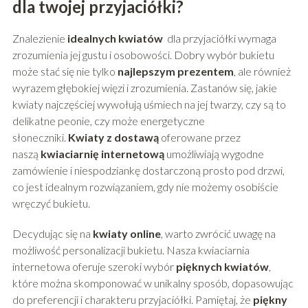
dla twojej przyjaciółki?
Znalezienie
idealnych kwiatów
dla przyjaciółki wymaga
zrozumienia jej gustu i osobowości. Dobry wybór bukietu
może stać się nie tylko
najlepszym prezentem
, ale również
wyrazem głębokiej więzi i zrozumienia. Zastanów się, jakie
kwiaty najczęściej wywołują uśmiech na jej twarzy, czy są to
delikatne peonie, czy może energetyczne
słoneczniki.
Kwiaty z dostawą
oferowane przez
naszą
kwiaciarnię internetową
umożliwiają wygodne
zamówienie i niespodziankę dostarczoną prosto pod drzwi,
co jest idealnym rozwiązaniem, gdy nie możemy osobiście
wręczyć bukietu.
Decydując się na
kwiaty online
, warto zwrócić uwagę na
możliwość personalizacji bukietu. Nasza kwiaciarnia
internetowa oferuje szeroki wybór
pięknych kwiatów
,
które można skomponować w unikalny sposób, dopasowując
do preferencji i charakteru przyjaciółki. Pamiętaj, że
piękny