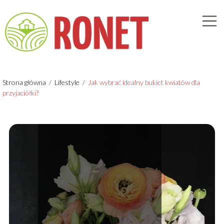
Strona główna
/
Lifestyle
/
Jak wybrać idealny bukiet kwiatów dla
przyjaciółki?