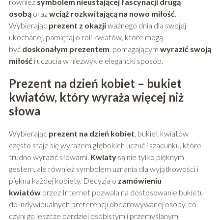
również
symbolem nieustającej fascynacji drugą
osobą
oraz
wciąż rozkwitającą na nowo miłość
.
Wybierając
prezent z okazji
ważnego dnia dla swojej
ukochanej, pamiętaj o roli kwiatów, które mogą
być
doskonałym prezentem
, pomagającym
wyrazić swoją
miłość
i uczucia w niezwykle elegancki sposób.
Prezent na dzień kobiet – bukiet
kwiatów, który wyraża więcej niż
słowa
Wybierając
prezent na dzień kobiet
, bukiet kwiatów
często staje się wyrazem głębokich uczuć i szacunku, które
trudno wyrazić słowami.
Kwiaty
są nie tylko pięknym
gestem, ale również symbolem uznania dla wyjątkowości i
piękna każdej kobiety. Decyzja o
zamówieniu
kwiatów
przez Internet pozwala na dostosowanie bukietu
do indywidualnych preferencji obdarowywanej osoby, co
czyni go jeszcze bardziej osobistym i przemyślanym