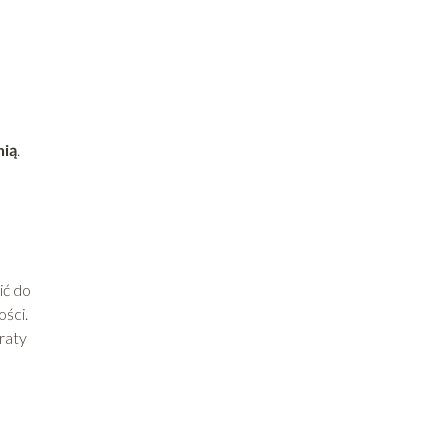
nią
.
ić do
ości.
raty