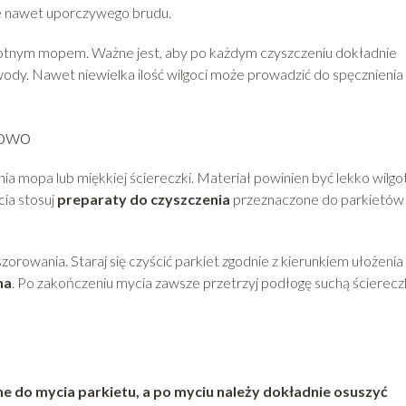
e nawet uporczywego brudu.
ilgotnym mopem. Ważne jest, aby po każdym czyszczeniu dokładnie
wody. Nawet niewielka ilość wilgoci może prowadzić do spęcznienia 
łowo
a mopa lub miękkiej ściereczki. Materiał powinien być lekko wilgo
ia stosuj
preparaty do czyszczenia
przeznaczone do parkietów 
szorowania. Staraj się czyścić parkiet zgodnie z kierunkiem ułożenia
na
. Po zakończeniu mycia zawsze przetrzyj podłogę suchą ścierecz
e do mycia parkietu, a po myciu należy dokładnie osuszyć