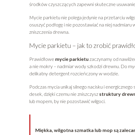
środków czyszczących zapewni skuteczne usuwani
Mycie parkietu nie polega jedynie na przetarciu w
osuszyć podłogę i nie pozostawiać na niej nadmiaru 
zniszczenia drewna.
Mycie parkietu – jak to zrobić prawid
Prawidłowe
mycie parkietu
zaczynamy od nawilżeni
a nie mokry – nadmiar wody szkodzi drewnu. Do myc
delikatny detergent rozcieńczony w wodzie.
Podczas mycia unikaj silnego nacisku i energicznego 
desek, dzięki czemu nie zniszczysz
struktury drew
lub mopem, by nie pozostawić wilgoci.
Miękka, wilgotna szmatka lub mop są zalecan