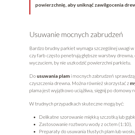
powierzchnię, aby uniknąć zawilgocenia dre
Usuwanie mocnych zabrudzeń
Bardzo brudny parkiet wymaga szczególnej uwagi w m
czy farb często penetrują głębsze warstwy drewna, c
wyczuciem, by nie uszkodzić powierzchni parkietu.
Do
usuwania plam
i mocnych zabrudzeń sprawdzą si
czyszczenia drewna. Można również skorzystać z
my
plama jest wyjątkowo uciążliwa, sięgnij po domowy r
W trudnych przypadkach skuteczne mogą być:
Delikatne szorowanie miękką szczotką lub gąbk
Zastosowanie roztworu wody z octem (1:10),
Preparaty do usuwania tłustych plam lub wosku