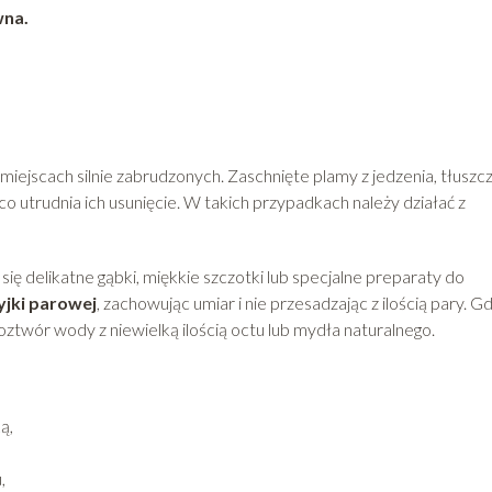
wna.
iejscach silnie zabrudzonych. Zaschnięte plamy z jedzenia, tłuszc
o utrudnia ich usunięcie. W takich przypadkach należy działać z
ę delikatne gąbki, miękkie szczotki lub specjalne preparaty do
jki parowej
, zachowując umiar i nie przesadzając z ilością pary. G
oztwór wody z niewielką ilością octu lub mydła naturalnego.
ą,
,