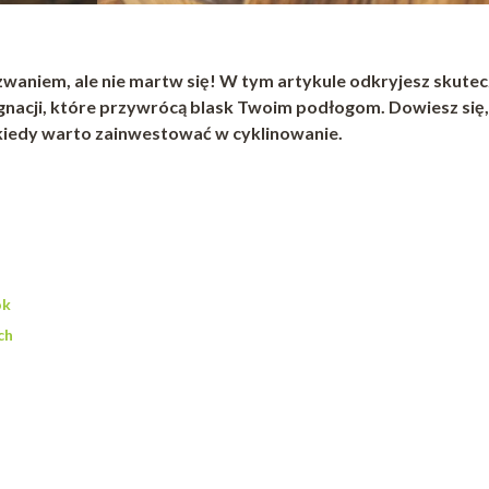
aniem, ale nie martw się! W tym artykule odkryjesz skute
nacji, które przywrócą blask Twoim podłogom. Dowiesz się,
 kiedy warto zainwestować w cyklinowanie.
ok
ch