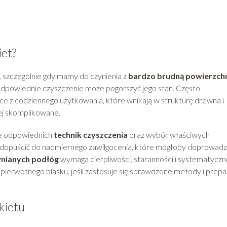
iet?
szczególnie gdy mamy do czynienia z
bardzo brudną powierzch
odpowiednie czyszczenie może pogorszyć jego stan. Często
e z codziennego użytkowania, które wnikają w strukturę drewna i
iej skomplikowane.
ie odpowiednich
technik czyszczenia
oraz wybór właściwych
nie dopuścić do nadmiernego zawilgocenia, które mogłoby doprowadz
wnianych podłóg
wymaga cierpliwości, staranności i systematyczn
ierwotnego blasku, jeśli zastosuje się sprawdzone metody i prepa
kietu