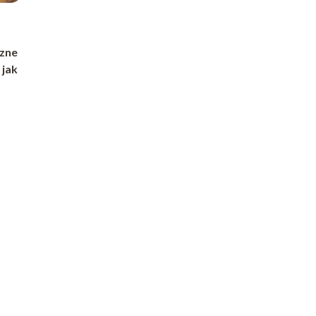
czne
 jak