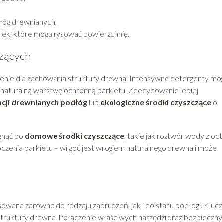
łóg drewnianych,
olek, które mogą rysować powierzchnię.
zących
nie dla zachowania struktury drewna. Intensywne detergenty mo
 naturalną warstwę ochronną parkietu. Zdecydowanie lepiej
acji drewnianych podłóg
lub
ekologiczne środki czyszczące
o
gnąć po
domowe środki czyszczące
, takie jak roztwór wody z o
czenia parkietu – wilgoć jest wrogiem naturalnego drewna i może
owana zarówno do rodzaju zabrudzeń, jak i do stanu podłogi. Klu
y struktury drewna. Połączenie właściwych narzędzi oraz bezpieczn