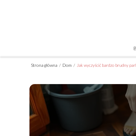
Strona główna
/
Dom
/
Jak wyczyścić bardzo brudny par