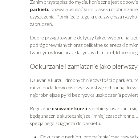
Zanim przystąpisz do mycia, konieczne jest odpowi
parkietu
pozwala usunąć kurz, piasek i drobne zan
czyszczenia. Pominięcie tego kroku zwiększa ryzyk
zabrudzeń.
Dobre przygotowanie dotyczy także wyboru narzęd
podłóg drewnianych oraz delikatne ściereczki z mikro
twardym włosiu oraz klasycznych mioteł, które m
Odkurzanie i zamiatanie jako pierwszy
Usuwanie kurzu i drobnych nieczystości z parkietu t
może dodatkowo niszczyć warstwę ochronną drewna
najdrobniejsze pyłki bez ryzyka uszkodzenia powierz
Regularne
usuwanie kurzu
zapobiega osadzaniu się 
będą znacznie skuteczniejsze i mniej czasochłonne. J
specjalnego ściągacza do parkietu.
Odkurzanie parkietu przynajmniej dwa razy w t