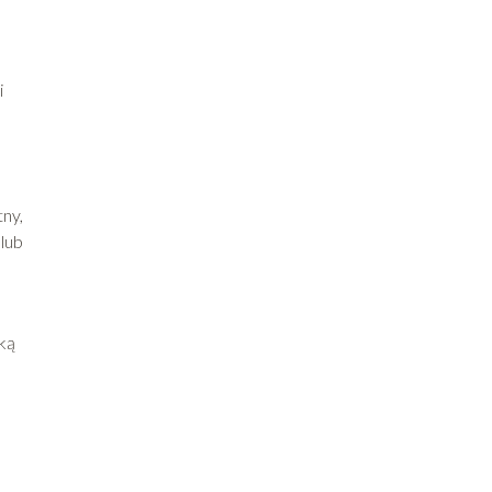
i
tny,
lub
ką