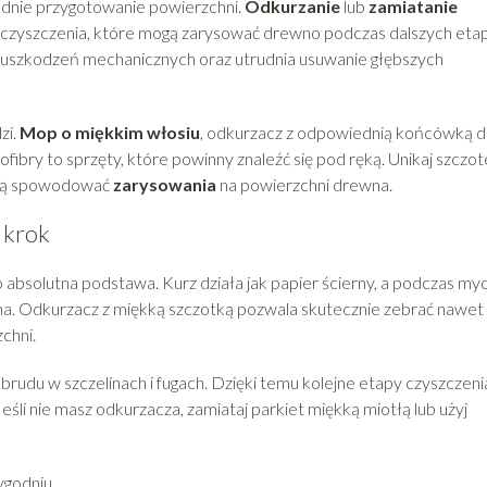
ednie przygotowanie powierzchni.
Odkurzanie
lub
zamiatanie
ieczyszczenia, które mogą zarysować drewno podczas dalszych et
o uszkodzeń mechanicznych oraz utrudnia usuwanie głębszych
zi.
Mop o miękkim włosiu
, odkurzacz z odpowiednią końcówką 
fibry to sprzęty, które powinny znaleźć się pod ręką. Unikaj szczot
ogą spowodować
zarysowania
na powierzchni drewna.
 krok
o absolutna podstawa. Kurz działa jak papier ścierny, a podczas myc
. Odkurzacz z miękką szczotką pozwala skutecznie zebrać nawet
chni.
brudu w szczelinach i fugach. Dzięki temu kolejne etapy czyszczeni
eśli nie masz odkurzacza, zamiataj parkiet miękką miotłą lub użyj
ygodniu,