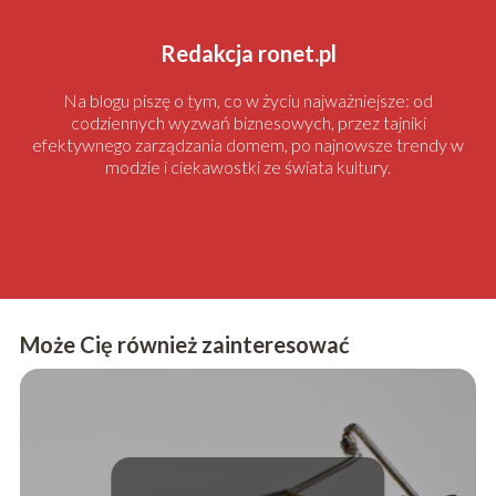
Redakcja ronet.pl
Na blogu piszę o tym, co w życiu najważniejsze: od
codziennych wyzwań biznesowych, przez tajniki
efektywnego zarządzania domem, po najnowsze trendy w
modzie i ciekawostki ze świata kultury.
Może Cię również zainteresować