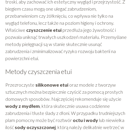
troski, aby zachować ich estetyczny wygląd i przejrzystość. Z
biegiem czasu mogą one ulegać zabrudzeniom,
przebarwieniom czy żółknięciu, co wpływa nie tylko na
wygląd telefonu, lecz także na poziom higieny i ochrony.
Właściwe
czyszczenie etui
przedłuża jego żywotność i
pozwala uniknąć trwałych uszkodzeń materiału. Przemyślane
metody pielęgnacji są w stanie skutecznie usunąć
zabrudzenia i zminimalizować ryzyko rozwoju bakterii na
powierzchni etui.
Metody czyszczenia etui
Przezroczyste
silikonowe etui
oraz modele z tworzyw
sztucznych można bezpiecznie czyścić za pomocą prostych
domowych sposobów. Najczęściej rekomenduje się użycie
wody z mydłem
, która skutecznie usuwa codzienne
zabrudzenia i tłuste ślady z dłoni. W przypadku trudniejszych
plam pomocny może być roztwór
octu i wody
lub niewielka
ilość
sody oczyszczonej
, którą należy delikatnie wetrzeć w