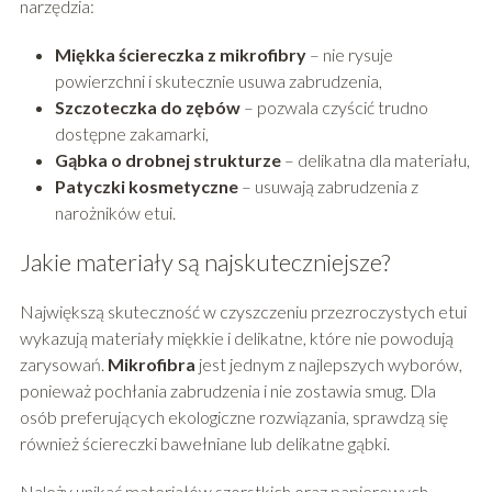
narzędzia:
Miękka ściereczka z mikrofibry
– nie rysuje
powierzchni i skutecznie usuwa zabrudzenia,
Szczoteczka do zębów
– pozwala czyścić trudno
dostępne zakamarki,
Gąbka o drobnej strukturze
– delikatna dla materiału,
Patyczki kosmetyczne
– usuwają zabrudzenia z
narożników etui.
Jakie materiały są najskuteczniejsze?
Największą skuteczność w czyszczeniu przezroczystych etui
wykazują materiały miękkie i delikatne, które nie powodują
zarysowań.
Mikrofibra
jest jednym z najlepszych wyborów,
ponieważ pochłania zabrudzenia i nie zostawia smug. Dla
osób preferujących ekologiczne rozwiązania, sprawdzą się
również ściereczki bawełniane lub delikatne gąbki.
Należy unikać materiałów szorstkich oraz papierowych