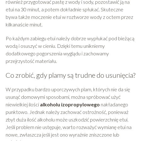
również przygotować pastę z wody i sody, pozostawić ją na
etui na 30 minut, a potem dokładnie spłukać. Skuteczne
bywa także moczenie etui w roztworze wody z octem przez
kilkanaście minut.
Po każdym zabiegu etui należy dobrze wypłukać pod bieżącą
wodą i osuszyć w cieniu. Dzięki temu unikniemy
dodatkowego pogorszenia wyglądu i zachowamy
przejrzystość materiału.
Co zrobić, gdy plamy są trudne do usunięcia?
W przypadku bardzo uporczywych plam, których nie da się
usunąć domowymi sposobami, można spróbować użyć
niewielkiej ilości
alkoholu izopropylowego
nakładanego
punktowo. Jednak należy zachować ostrożność, ponieważ
zbyt duża ilość alkoholu może uszkodzić powierzchnię etui.
Jeśli problem nie ustępuje, warto rozważyć wymianę etui na
nowe, zwłaszcza jeśli jest ono wyraźnie zniszczone lub