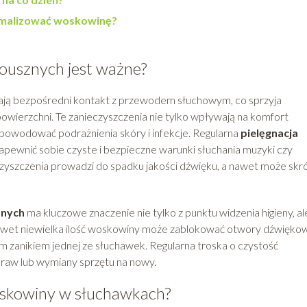
imalizować woskowinę?
ousznych jest ważne?
ją bezpośredni kontakt z przewodem słuchowym, co sprzyja
ch powierzchni. Te zanieczyszczenia nie tylko wpływają na komfort
 powodować podrażnienia skóry i infekcje. Regularna
pielęgnacja
apewnić sobie czyste i bezpieczne warunki słuchania muzyki czy
yszczenia prowadzi do spadku jakości dźwięku, a nawet może skró
znych
ma kluczowe znaczenie nie tylko z punktu widzenia higieny, al
Nawet niewielka ilość woskowiny może zablokować otwory dźwięko
m zanikiem jednej ze słuchawek. Regularna troska o czystość
raw lub wymiany sprzętu na nowy.
woskowiny w słuchawkach?