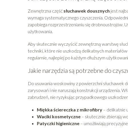
Zewnętrzna część
słuchawek dousznych
jest najb
wymaga systematycznego czyszczenia. Odpowiednia
zapobiega rozprzestrzenianiu się drobnoustrojów.
użytkowania.
Aby skutecznie wyczyścić zewnętrzną warstwę słuc
techniki, które nie uszkodzą delikatnych materiałó
regularnie, najlepiej po każdym dłuższym użytkowani
Jakie narzędzia są potrzebne do czysz
Do usuwania woskowiny z powierzchni słuchawek dou
zarysowań i nie naruszają konstrukcji urządzenia. W
zabrudzeń, nie ryzykując przypadkowego uszkodzeni
Miękka ściereczka z mikrofibry
– delikatnie 
Waciki kosmetyczne
– skutecznie zbierają w
Patyczki higieniczne
– umożliwiają precyzyjne 