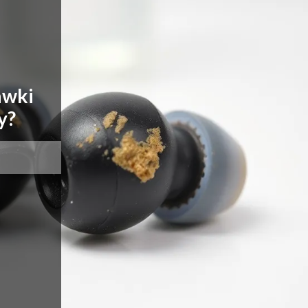
awki
y?