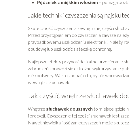
Pędzelek z miękkim włosiem
– pomaga pozbyć
Jakie techniki czyszczenia są najskute
Skuteczność czyszczenia zewnętrznej części słucha
Przed przystąpieniem do czyszczenia zawsze należy 
przypadkowemu uszkodzeniu elektroniki. Należy ró
obudowę lub uszkodzić siateczkę ochronną.
Najlepsze efekty przynosi delikatne przecieranie s
zabrudzeń sprawdzi się ostrożne wykorzystanie paty
mikrootwory. Warto zadbać o to, by nie wprowadzać z
wewnątrz słuchawek.
Jak czyścić wnętrze słuchawek do
Wnętrze
słuchawek dousznych
to miejsce, gdzie n
i precyzji. Czyszczenie tej części słuchawek jest szc
Nawet niewielka ilość zanieczyszczeń może skutec