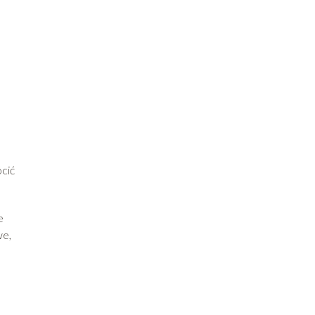
cić
e
we,