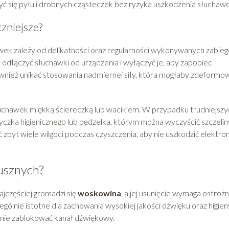
 się pyłu i drobnych cząsteczek bez ryzyka uszkodzenia słuchawe
czniejsze?
wek zależy od delikatności oraz regularności wykonywanych zabie
odłączyć słuchawki od urządzenia i wyłączyć je, aby zapobiec
wnież unikać stosowania nadmiernej siły, która mogłaby zdeformo
łuchawek miękką ściereczką lub wacikiem. W przypadku trudniejszy
czka higienicznego lub pędzelka, którym można wyczyścić szczeliny
byt wiele wilgoci podczas czyszczenia, aby nie uszkodzić elektron
usznych?
ajczęściej gromadzi się
woskowina
, a jej usunięcie wymaga ostroż
zególnie istotne dla zachowania wysokiej jakości dźwięku oraz higien
znie zablokować kanał dźwiękowy.