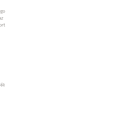
ego
az
ort
ują