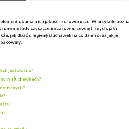
lement dbania o ich jakość i zdrowie uszu. W artykule pozn
dzone metody czyszczenia zarówno zewnętrznych, jak i
że, jak dbać o higienę słuchawek na co dzień oraz jak je
woskowiny.
ych jest ważne?
winy w słuchawkach?
k dousznych?
ia?
ejsze?
ch?
 na co dzień?