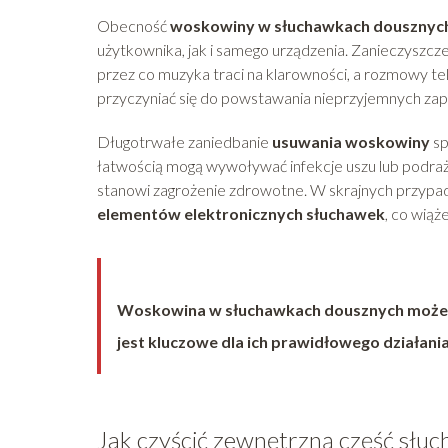
Obecność
woskowiny w słuchawkach dousznyc
użytkownika, jak i samego urządzenia. Zanieczyszc
przez co muzyka traci na klarowności, a rozmowy te
przyczyniać się do powstawania nieprzyjemnych zap
Długotrwałe zaniedbanie
usuwania woskowiny
sp
łatwością mogą wywoływać infekcje uszu lub podrażn
stanowi zagrożenie zdrowotne. W skrajnych przyp
elementów elektronicznych słuchawek
, co wią
Woskowina w słuchawkach dousznych może 
jest kluczowe dla ich prawidłowego działania
Jak czyścić zewnętrzną część słu