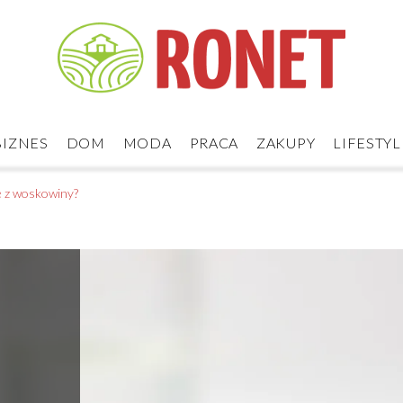
BIZNES
DOM
MODA
PRACA
ZAKUPY
LIFESTYL
e z woskowiny?