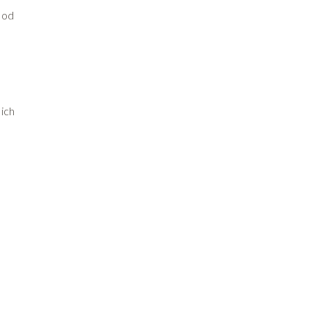
 od
 ich