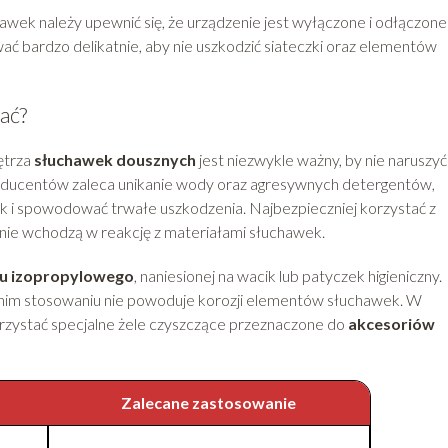
wek należy upewnić się, że urządzenie jest wyłączone i odłączone
ać bardzo delikatnie, aby nie uszkodzić siateczki oraz elementów
ać?
ętrza
słuchawek dousznych
jest niezwykle ważny, by nie naruszyć
 producentów zaleca unikanie wody oraz agresywnych detergentów,
 i spowodować trwałe uszkodzenia. Najbezpieczniej korzystać z
e nie wchodzą w reakcję z materiałami słuchawek.
lu izopropylowego
, naniesionej na wacik lub patyczek higieniczny.
ednim stosowaniu nie powoduje korozji elementów słuchawek. W
zystać specjalne żele czyszczące przeznaczone do
akcesoriów
Zalecane zastosowanie