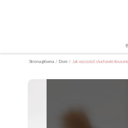
Strona główna
/
Dom
/
Jak wyczyścić słuchawki douszn