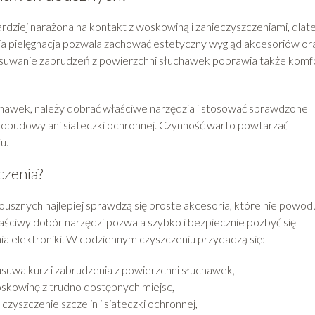
ardziej narażona na kontakt z woskowiną i zanieczyszczeniami, dlat
 pielęgnacja pozwala zachować estetyczny wygląd akcesoriów or
 Usuwanie zabrudzeń z powierzchni słuchawek poprawia także komf
hawek, należy dobrać właściwe narzędzia i stosować sprawdzone
w obudowy ani siateczki ochronnej. Czynność warto powtarzać
u.
czenia?
sznych najlepiej sprawdzą się proste akcesoria, które nie powod
łaściwy dobór narzędzi pozwala szybko i bezpiecznie pozbyć się
a elektroniki. W codziennym czyszczeniu przydadzą się:
usuwa kurz i zabrudzenia z powierzchni słuchawek,
oskowinę z trudno dostępnych miejsc,
czyszczenie szczelin i siateczki ochronnej,