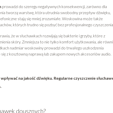
h
prowadzi do szeregu negatywnych konsekwencji, zarówno dla
zenia tworzą warstwę, która utrudnia swobodny przepływ dźwięku,
lefoniczne stają się mniej zrozumiałe. Woskowina może także
achów, których trudno się pozbyć bez profesjonalnego czyszczenia
rawia, że w słuchawkach rozwijają się bakterie i grzyby, które z
ienia skóry. Zmniejsza to nie tylko komfort użytkowania, ale równ
adkach nadmiar woskowiny prowadzi do trwałego uszkodzenia
że się z kosztowną naprawą lub zakupem nowych akcesoriów audio.
wpływać na jakość dźwięku.
Regularne czyszczenie słuchaw
.
chawek dousznych?