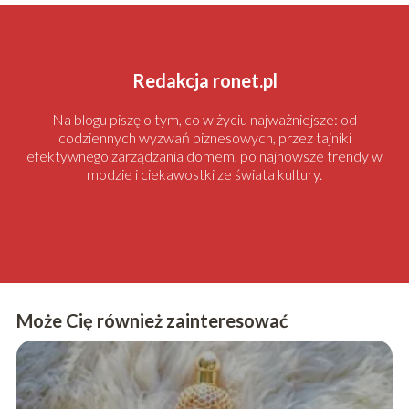
Redakcja ronet.pl
Na blogu piszę o tym, co w życiu najważniejsze: od
codziennych wyzwań biznesowych, przez tajniki
efektywnego zarządzania domem, po najnowsze trendy w
modzie i ciekawostki ze świata kultury.
Może Cię również zainteresować