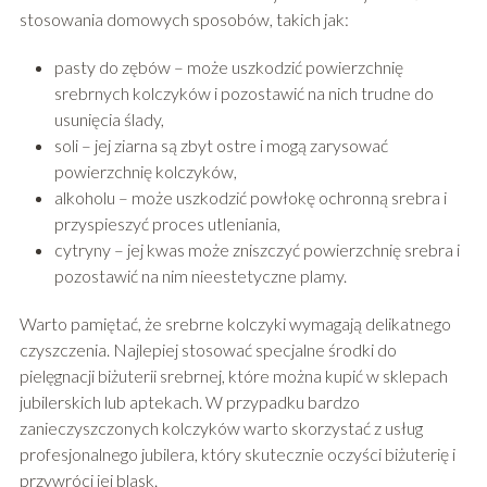
stosowania domowych sposobów, takich jak:
pasty do zębów – może uszkodzić powierzchnię
srebrnych kolczyków i pozostawić na nich trudne do
usunięcia ślady,
soli – jej ziarna są zbyt ostre i mogą zarysować
powierzchnię kolczyków,
alkoholu – może uszkodzić powłokę ochronną srebra i
przyspieszyć proces utleniania,
cytryny – jej kwas może zniszczyć powierzchnię srebra i
pozostawić na nim nieestetyczne plamy.
Warto pamiętać, że srebrne kolczyki wymagają delikatnego
czyszczenia. Najlepiej stosować specjalne środki do
pielęgnacji biżuterii srebrnej, które można kupić w sklepach
jubilerskich lub aptekach. W przypadku bardzo
zanieczyszczonych kolczyków warto skorzystać z usług
profesjonalnego jubilera, który skutecznie oczyści biżuterię i
przywróci jej blask.