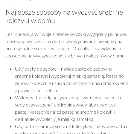
Najlepsze sposoby na wyczyść srebrne
kolczyki w domu
Jeśli chcesz, aby Twoje srebrne kolczyki wyglądały jak nowe,
możesz je wyczyścić w domu, bez wydawania pieniędzy na
profesjonalne środki czyszczące. Oto kilka sprawdzonych
sposobów na wyczyszczenie srebrnych kolczyków w domu:
Użyj pasty do zębów – nanieś pastę do zębów na
srebrne kolczyki i wypoleruj miękką szmatką. Pasta do
zębów skutecznie usuwa zanieczyszczenia i zmatowienia
z powierzchni srebra.
Wykorzystaj sodę oczyszczoną – wymieszaj łyżeczkę
sody oczyszczonej z odrobiną wody, aby utworzyć
pastę. Następnie nałóż pastę na srebrne kolczyki i
delikatnie wypoleruj je miękką szmatką.
Użyj octu – namocz srebrne kolczyki w roztworze octu i
wody (w proporcji 1:1) przez około 2-3 godziny.