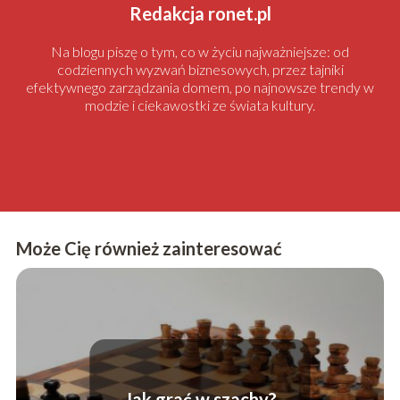
Redakcja ronet.pl
Na blogu piszę o tym, co w życiu najważniejsze: od
codziennych wyzwań biznesowych, przez tajniki
efektywnego zarządzania domem, po najnowsze trendy w
modzie i ciekawostki ze świata kultury.
Może Cię również zainteresować
Jak grać w szachy?