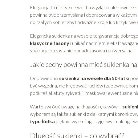
Elegancja to nie tylko kwestia wyglądu, ale również
powinna być przemyślana i dopracowana w każdym s
dojrzałych kobiet zbyt odważne kroje lub krzykliwe
Elegancka sukienka na wesele to gwarancja dobrego
klasyczne fasony
i unikać nadmiernie ekstrawaganc
stylizacja pozostanie ponadczasowa i uniwersalna.
Jakie cechy powinna mieć sukienka na
Odpowiednia
sukienka na wesele dla 50-latki
pow
być wygodna, nie krępować ruchów i zapewniać komfo
podkreślał atuty sylwetki i maskował ewentualne ni
Warto zwrócić uwagę na długość rękawów –
sukien
wyborem są także sukienki z delikatnymi koronkow
typu łódka
pięknie wydłużają szyję i wysmuklają twa
Długość sukienki – co wybrać?