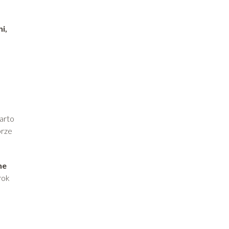
i,
arto
brze
ne
rok