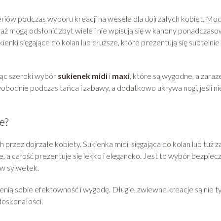
teriów podczas wyboru kreacji na wesele dla dojrzałych kobiet. Mo
eważ mogą odsłonić zbyt wiele i nie wpisują się w kanony ponadczaso
ki sięgające do kolan lub dłuższe, które prezentują się subtelnie 
jąc szeroki wybór
sukienek midi
i
maxi
, które są wygodne, a zara
obodnie podczas tańca i zabawy, a dodatkowo ukrywa nogi, jeśli ni
e?
h przez dojrzałe kobiety. Sukienka midi, sięgająca do kolan lub tuż z
, a całość prezentuje się lekko i elegancko. Jest to wybór bezpiecz
ów sylwetek.
cenią sobie efektowność i wygodę. Długie, zwiewne kreacje są nie t
doskonałości.