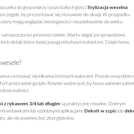
 szacunku do gospodarzy i pozostałych gości.
Stylizacja weselna
zczególe, by prezentować się stosownie do okazji. W przypadku
 kolory mogą wyglądać nieelegancko i nieadekwatnie do wieku.
 samopoczucia i pewności siebie. Warto sięgać po sprawdzone,
kich detali, które lepiej pasują młodszym kobietom. Dzięki temu
 wesele?
inna cechować się kilkoma istotnymi walorami. Przede wszystkim 
rt przez wiele godzin. Równie ważne jest, by fason sukienki subte
edoskonałości.
ki z rękawem 3/4 lub długim
są praktyczne i modne. Dobrym
ymi wstawkami lub ozdobnymi aplikacjami.
Dekolt w szpic
lub
dek
rz, ale nie powinny być zbyt głębokie.