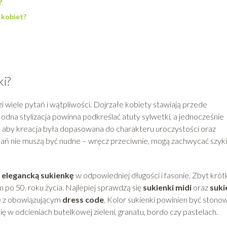
?
h kobiet?
ki?
i wiele pytań i wątpliwości. Dojrzałe kobiety stawiają przede
Modna stylizacja powinna podkreślać atuty sylwetki, a jednocześnie
aby kreacja była dopasowana do charakteru uroczystości oraz
h pań nie muszą być nudne – wręcz przeciwnie, mogą zachwycać szyk
a
elegancką sukienkę
w odpowiedniej długości i fasonie. Zbyt krót
om po 50. roku życia. Najlepiej sprawdzą się
sukienki midi
oraz
suki
ne z obowiązującym
dress code
. Kolor sukienki powinien być stono
ię w odcieniach butelkowej zieleni, granatu, bordo czy pastelach.