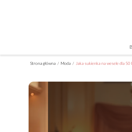
Strona główna
/
Moda
/
Jaka sukienka na wesele dla 50 l