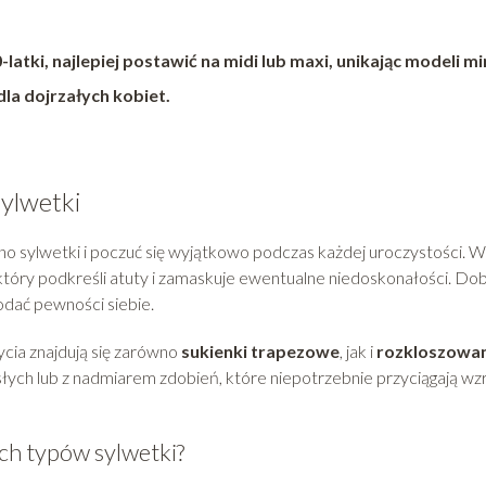
latki, najlepiej postawić na midi lub maxi, unikając modeli min
dla dojrzałych kobiet.
ylwetki
 sylwetki i poczuć się wyjątkowo podczas każdej uroczystości. W
 który podkreśli atuty i zamaskuje ewentualne niedoskonałości. Do
dodać pewności siebie.
cia znajdują się zarówno
sukienki trapezowe
, jak i
rozkloszowa
łych lub z nadmiarem zdobień, które niepotrzebnie przyciągają wz
ch typów sylwetki?