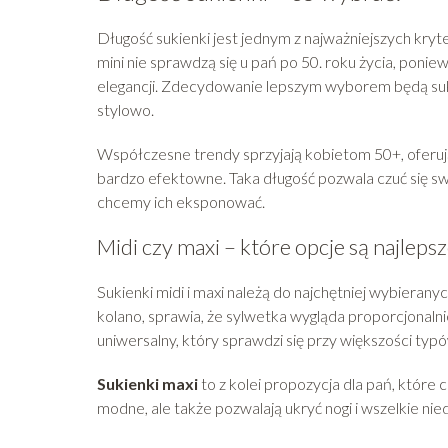
Długość sukienki jest jednym z najważniejszych kry
mini nie sprawdzą się u pań po 50. roku życia, poni
elegancji. Zdecydowanie lepszym wyborem będą sukien
stylowo.
Współczesne trendy sprzyjają kobietom 50+, oferu
bardzo efektowne. Taka długość pozwala czuć się sw
chcemy ich eksponować.
Midi czy maxi – które opcje są najlepsz
Sukienki midi i maxi należą do najchętniej wybieranyc
kolano, sprawia, że sylwetka wygląda proporcjonalnie
uniwersalny, który sprawdzi się przy większości typ
Sukienki maxi
to z kolei propozycja dla pań, które 
modne, ale także pozwalają ukryć nogi i wszelkie nie