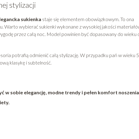
j stylizacji
legancka sukienka
staje się elementem obowiązkowym. To ona
lu. Warto wybierać sukienki wykonane z wysokiej jakości materiałó
ą wygodę przez całą noc. Model powinien być dopasowany do wieku 
oria potrafią odmienić całą stylizację. W przypadku pań w wieku 
ową klasykę i subtelność.
zyć w sobie elegancję, modne trendy i pełen komfort noszenia
iety.