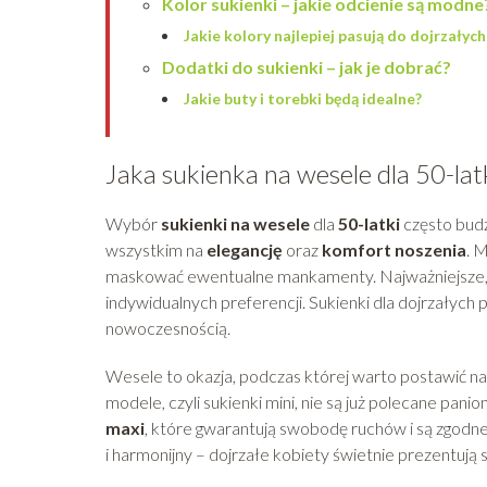
Kolor sukienki – jakie odcienie są modne
Jakie kolory najlepiej pasują do dojrzałyc
Dodatki do sukienki – jak je dobrać?
Jakie buty i torebki będą idealne?
Jaka sukienka na wesele dla 50-lat
Wybór
sukienki na wesele
dla
50-latki
często budz
wszystkim na
elegancję
oraz
komfort noszenia
. 
maskować ewentualne mankamenty. Najważniejsze, 
indywidualnych preferencji. Sukienki dla dojrzałyc
nowoczesnością.
Wesele to okazja, podczas której warto postawić n
modele, czyli sukienki mini, nie są już polecane pani
maxi
, które gwarantują swobodę ruchów i są zgod
i harmonijny – dojrzałe kobiety świetnie prezentują s