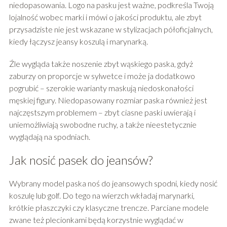
niedopasowania. Logo na pasku jest ważne, podkreśla Twoją
lojalność wobec marki i mówi o jakości produktu, ale zbyt
przysadziste nie jest wskazane w stylizacjach półoficjalnych,
kiedy łączysz jeansy koszulą i marynarką.
Źle wygląda także noszenie zbyt wąskiego paska, gdyż
zaburzy on proporcje w sylwetce i może ja dodatkowo
pogrubić – szerokie warianty maskują niedoskonałości
męskiej figury. Niedopasowany rozmiar paska również jest
najczęstszym problemem – zbyt ciasne paski uwierają i
uniemożliwiają swobodne ruchy, a także nieestetycznie
wyglądają na spodniach.
Jak nosić pasek do jeansów?
Wybrany model paska noś do jeansowych spodni, kiedy nosić
koszulę lub golf. Do tego na wierzch wkładaj marynarki,
krótkie płaszczyki czy klasyczne trencze. Parciane modele
zwane też plecionkami będą korzystnie wyglądać w