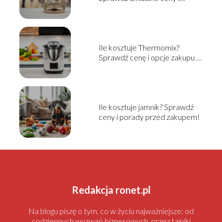
informacje
Ile kosztuje Thermomix?
Sprawdź cenę i opcje zakupu w
2025!
Ile kosztuje jamnik? Sprawdź
ceny i porady przed zakupem!
Redakcja ronet.pl
Na blogu piszę o tym, co w życiu najważniejsze: od
codziennych wyzwań biznesowych, przez tajniki