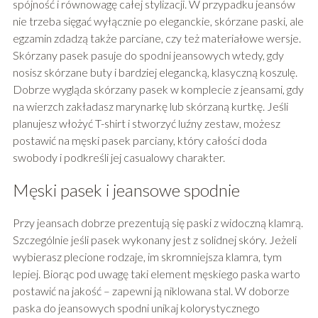
spójność i równowagę całej stylizacji. W przypadku jeansów
nie trzeba sięgać wyłącznie po eleganckie, skórzane paski, ale
egzamin zdadzą także parciane, czy też materiałowe wersje.
Skórzany pasek pasuje do spodni jeansowych wtedy, gdy
nosisz skórzane buty i bardziej elegancką, klasyczną koszulę.
Dobrze wygląda skórzany pasek w komplecie z jeansami, gdy
na wierzch zakładasz marynarkę lub skórzaną kurtkę. Jeśli
planujesz włożyć T-shirt i stworzyć luźny zestaw, możesz
postawić na męski pasek parciany, który całości doda
swobody i podkreśli jej casualowy charakter.
Męski pasek i jeansowe spodnie
Przy jeansach dobrze prezentują się paski z widoczną klamrą.
Szczególnie jeśli pasek wykonany jest z solidnej skóry. Jeżeli
wybierasz plecione rodzaje, im skromniejsza klamra, tym
lepiej. Biorąc pod uwagę taki element męskiego paska warto
postawić na jakość – zapewni ją niklowana stal. W doborze
paska do jeansowych spodni unikaj kolorystycznego