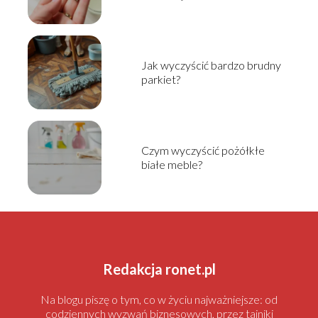
Jak wyczyścić bardzo brudny
parkiet?
Czym wyczyścić pożółkłe
białe meble?
Redakcja ronet.pl
Na blogu piszę o tym, co w życiu najważniejsze: od
codziennych wyzwań biznesowych, przez tajniki