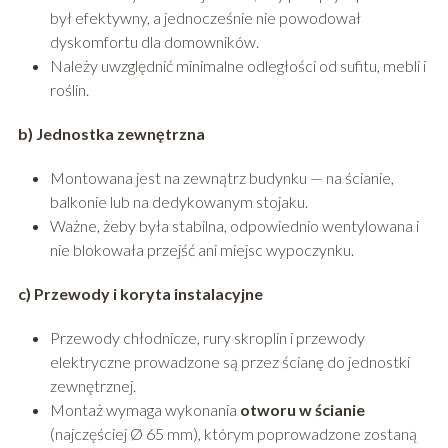
był efektywny, a jednocześnie nie powodował
dyskomfortu dla domowników.
Należy uwzględnić minimalne odległości od sufitu, mebli i
roślin.
b) Jednostka zewnętrzna
Montowana jest na zewnątrz budynku — na ścianie,
balkonie lub na dedykowanym stojaku.
Ważne, żeby była stabilna, odpowiednio wentylowana i
nie blokowała przejść ani miejsc wypoczynku.
c) Przewody i koryta instalacyjne
Przewody chłodnicze, rury skroplin i przewody
elektryczne prowadzone są przez ścianę do jednostki
zewnętrznej.
Montaż wymaga wykonania
otworu w ścianie
(najczęściej Ø 65 mm), którym poprowadzone zostaną