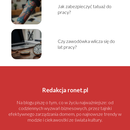
Jak zabezpieczyć tatuaż do
pracy?
Czy zawodówka wlicza się do
lat pracy?
Redakcja ronet.pl
Na blogu piszę o tym, co w życiu najważniejsze: od
codziennych wyzwań biznesowych, przez tajniki
efektywnego zarządzania domem, po najnowsze trendy w
modzie i ciekawostki ze świata kultury.