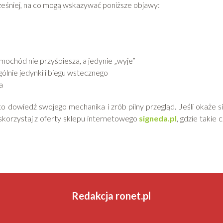
ześniej, na co mogą wskazywać poniższe objawy:
ochód nie przyśpiesza, a jedynie „wyje”
ólnie jedynki i biegu wstecznego
a
to dowiedź swojego mechanika i zrób pilny przegląd. Jeśli okaże si
 skorzystaj z oferty sklepu internetowego
signeda.pl
, gdzie takie 
Redakcja ronet.pl