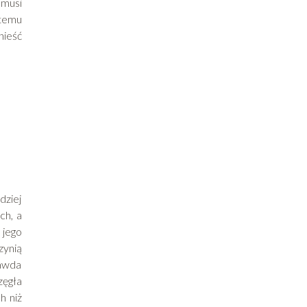
 musi
 temu
nieść
dziej
ch, a
 jego
zynią
rawda
zęgła
h niż