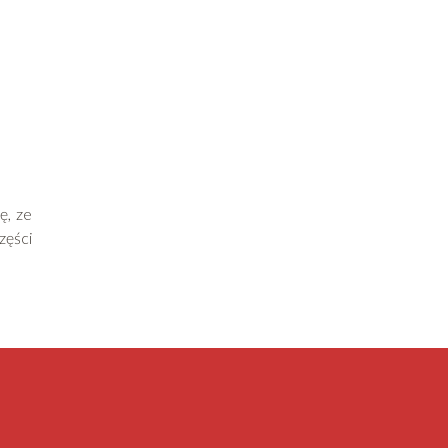
ę, ze
części