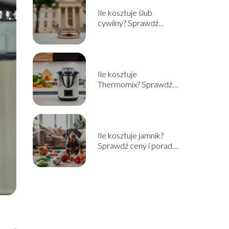
Ile kosztuje ślub
cywilny? Sprawdź
aktualne ceny i
informacje
Ile kosztuje
Thermomix? Sprawdź
cenę i opcje zakupu w
2025!
Ile kosztuje jamnik?
Sprawdź ceny i porady
przed zakupem!