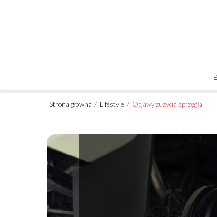
Strona główna
/
Lifestyle
/
Objawy zużycia sprzęgła