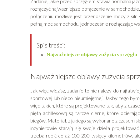
Zadanie, jakie przed sprzęgłem stawia normalna jazd
rozłączyć najważniejsze połączenie w samochodzie, 
połączeniu możliwe jest przenoszenie mocy z silni
pełną moc samochodu, jednocześnie rozłączając ws
Spis treści:
Najważniejsze objawy zużycia sprzęgła
Najważniejsze objawy zużycia spr
Jak więc widzisz, zadanie to nie należy do najłatwie
sportowej lub nieco nieumiejętnej. Jakby tego było
więc takich, które są projektowane tak, aby z cza
piętą achillesową są tarcze cierne, które ocierają
biegów. Materiał, z jakiego są wykonane z czasem si
inżynierowie starają się swoje dzieła projektow
trzeba robić co aż 100-200 tysięcy kilometrów, al