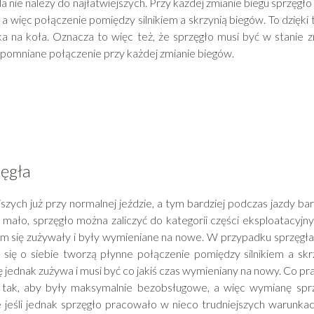
a nie należy do najłatwiejszych. Przy każdej zmianie biegu sprzęgło
a więc połączenie pomiędzy silnikiem a skrzynią biegów. To dzięki
ka na koła. Oznacza to więc też, że sprzęgło musi być w stanie z
pomniane połączenie przy każdej zmianie biegów.
zęgła
jszych już przy normalnej jeździe, a tym bardziej podczas jazdy bar
 mało, sprzęgło można zaliczyć do kategorii części eksploatacyjny
sem się zużywały i były wymieniane na nowe. W przypadku sprzęgła
c się o siebie tworzą płynne połączenie pomiędzy silnikiem a skr
ę jednak zużywa i musi być co jakiś czas wymieniany na nowy. Co p
ać tak, aby były maksymalnie bezobsługowe, a więc wymianę spr
e jeśli jednak sprzęgło pracowało w nieco trudniejszych warunkac