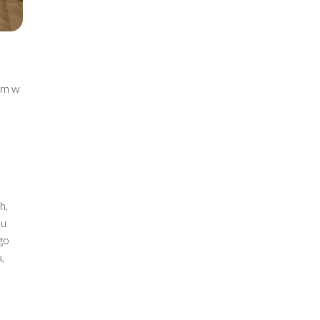
sam w
h,
ku
go
,