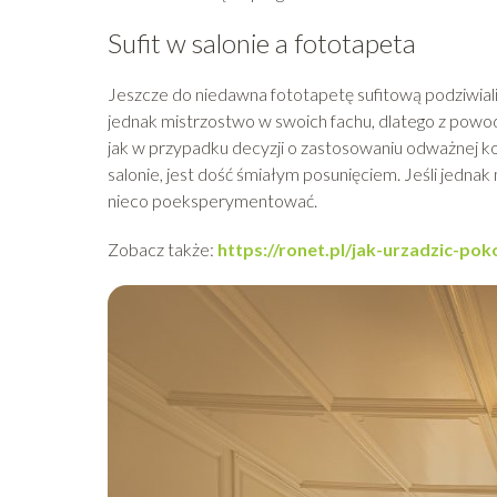
Sufit w salonie a fototapeta
Jeszcze do niedawna fototapetę sufitową podziwiali
jednak mistrzostwo w swoich fachu, dlatego z pow
jak w przypadku decyzji o zastosowaniu odważnej kolo
salonie, jest dość śmiałym posunięciem. Jeśli jednak
nieco poeksperymentować.
Zobacz także:
https://ronet.pl/jak-urzadzic-po