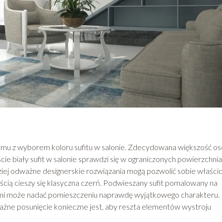
blemu z wyborem koloru sufitu w salonie. Zdecydowana większość o
cie biały sufit w salonie sprawdzi się w ograniczonych powierzchnia
iej odważne designerskie rozwiązania mogą pozwolić sobie właścic
cią cieszy się klasyczna czerń. Podwieszany sufit pomalowany na
mi może nadać pomieszczeniu naprawdę wyjątkowego charakteru.
ażne posunięcie konieczne jest, aby reszta elementów wystroju