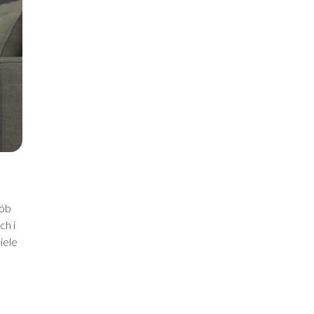
sób
ch i
iele