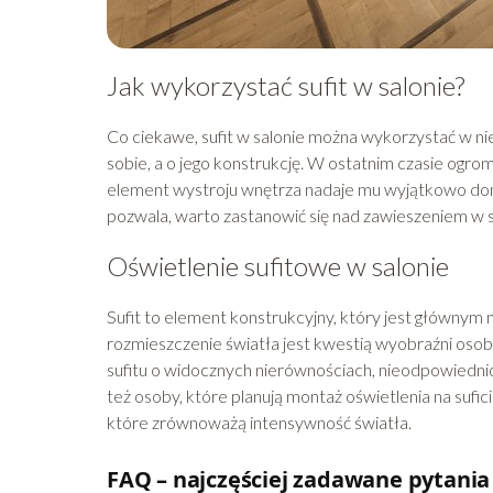
Jak wykorzystać sufit w salonie?
Co ciekawe, sufit w salonie można wykorzystać w ni
sobie, a o jego konstrukcję. W ostatnim czasie ogro
element wystroju wnętrza nadaje mu wyjątkowo domow
pozwala, warto zastanowić się nad zawieszeniem w sa
Oświetlenie sufitowe w salonie
Sufit to element konstrukcyjny, który jest głównym
rozmieszczenie światła jest kwestią wyobraźni oso
sufitu o widocznych nierównościach, nieodpowiedni
też osoby, które planują montaż oświetlenia na sufic
które zrównoważą intensywność światła.
FAQ – najczęściej zadawane pytania