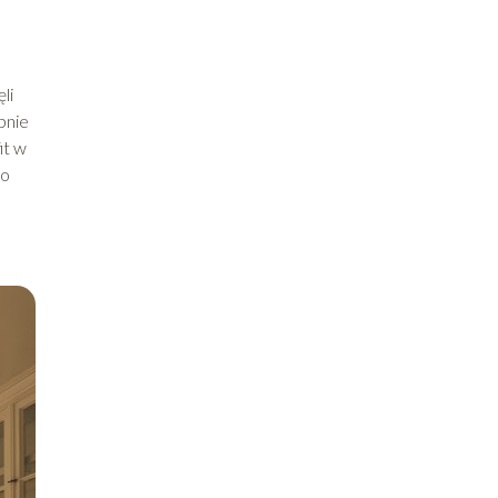
li
bnie
it w
to