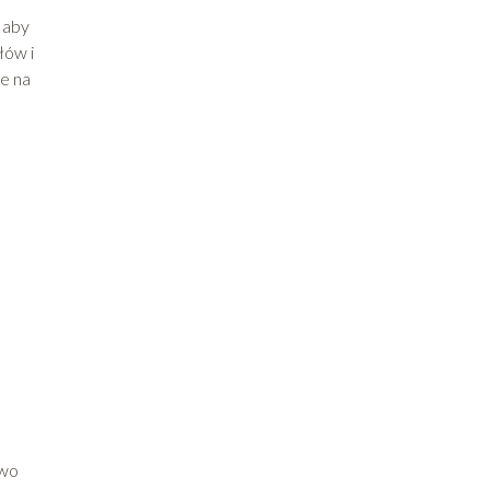
 aby
łów i
ie na
owo