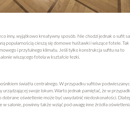
eco inny, wyjątkowo kreatywny sposób. Nie chodzi jednak o sufit 
mną popularnością cieszą się domowe huśtawki i wiszące fotele. Tak
ego i przytulnego klimatu. Jeśli tylko konstrukcja sufitu na to
lonie wiszącego fotela w kształcie łezki.
 nośnikiem światła centralnego. W przypadku sufitów podwieszanyc
by urządzającej swoje lokum. Warto jednak pamiętać, że w przypad
o dobrane oświetlenie może być uwydatnić niedoskonałości. Dlate
ie w salonie, powinny także wziąć pod uwagę inne źródła oświetlenia