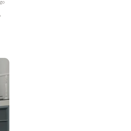
ego
y