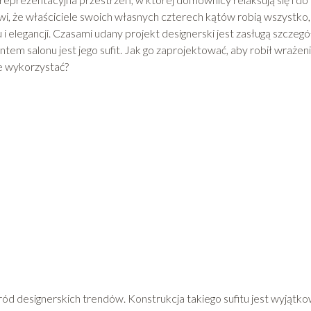
iwi, że właściciele swoich własnych czterech kątów robią wszystko,
elegancji. Czasami udany projekt designerski jest zasługą szczegó
em salonu jest jego sufit. Jak go zaprojektować, aby robił wrażen
e wykorzystać?
ród designerskich trendów. Konstrukcja takiego sufitu jest wyjątk