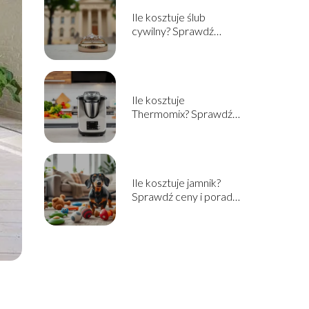
Ile kosztuje ślub
cywilny? Sprawdź
aktualne ceny i
informacje
Ile kosztuje
Thermomix? Sprawdź
cenę i opcje zakupu w
2025!
Ile kosztuje jamnik?
Sprawdź ceny i porady
przed zakupem!