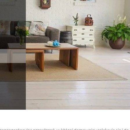
reprezentacyjna przestrzeń, w której domownicy relaksują się i do