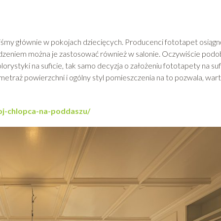
śmy głównie w pokojach dziecięcych. Producenci fototapet osiągnę
odzeniem można je zastosować również w salonie. Oczywiście podo
rystyki na suficie, tak samo decyzja o założeniu fototapety na suf
 metraż powierzchni i ogólny styl pomieszczenia na to pozwala, war
koj-chlopca-na-poddaszu/