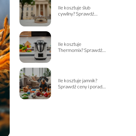
Ile kosztuje ślub
cywilny? Sprawdź
aktualne ceny i
informacje
Ile kosztuje
Thermomix? Sprawdź
cenę i opcje zakupu w
2025!
Ile kosztuje jamnik?
Sprawdź ceny i porady
przed zakupem!