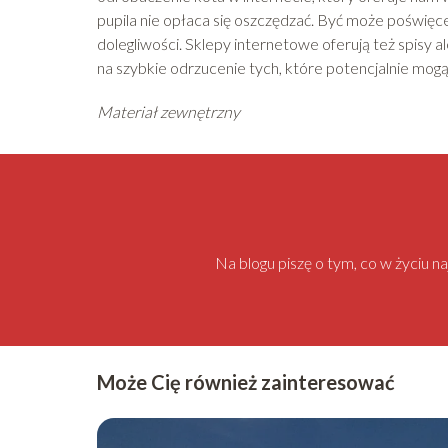
pupila nie opłaca się oszczędzać. Być może poświęcen
dolegliwości. Sklepy internetowe oferują też spisy
na szybkie odrzucenie tych, które potencjalnie mogą
Materiał zewnętrzny
Na blogu piszę o tym, co w życiu 
Może Cię również zainteresować