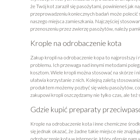
że Twój kot zaraził się pasożytami, powinieneś jak n
przeprowadzeniu koniecznych badań może polecić st
naszego miejsca zamieszkania. Najczęściej stosowan
przenoszeniu przez zwierzę pasożytów, należy pamięt
Krople na odrobaczenie kota
Zakup kropli na odrobaczenie kopa to najprostszy i n
problemu. Ich przewaga nad innymi metodami polega n
kosztom. Wiele kropli można stosować na skórze i 
ułatwia korzystanie z nich. Kolejną zaletą stosowan
produktem możemy pozbyć się wielu pasożytów, co z
zakupowi kropli oszczędzamy nie tylko czas, ale też s
Gdzie kupić preparaty przeciwpas
Krople na odrobaczenie kota i inne chemiczne środ
się jednak okazać, że żadne takie miejsce nie znajd
odrobaczenie kota w internecie, który oferuje nam