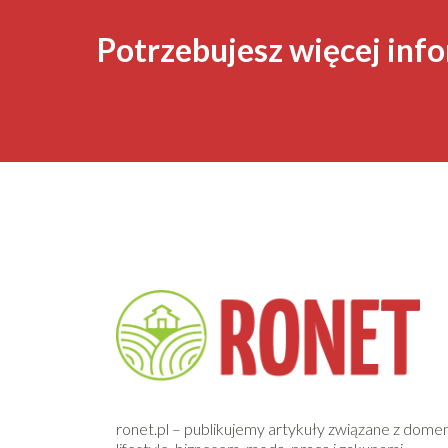
Potrzebujesz więcej info
ronet.pl – publikujemy artykuły związane z dome