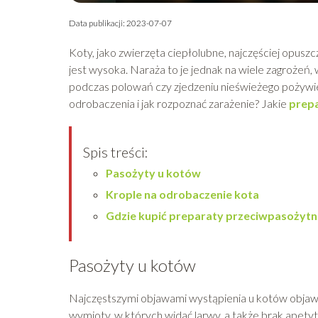
Data publikacji: 2023-07-07
Koty, jako zwierzęta ciepłolubne, najczęściej opus
jest wysoka. Naraża to je jednak na wiele zagrożeń
podczas polowań czy zjedzeniu nieświeżego pożywien
odrobaczenia i jak rozpoznać zarażenie? Jakie
prep
Spis treści:
Pasożyty u kotów
Krople na odrobaczenie kota
Gdzie kupić preparaty przeciwpasożytn
Pasożyty u kotów
Najczęstszymi objawami wystąpienia u kotów objaw
wymioty, w których widać larwy, a także brak apetyt