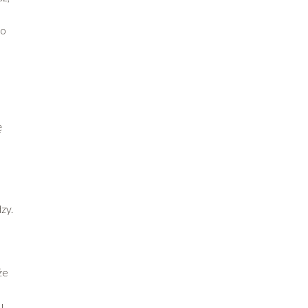
o
ko
ę
zy.
że
u