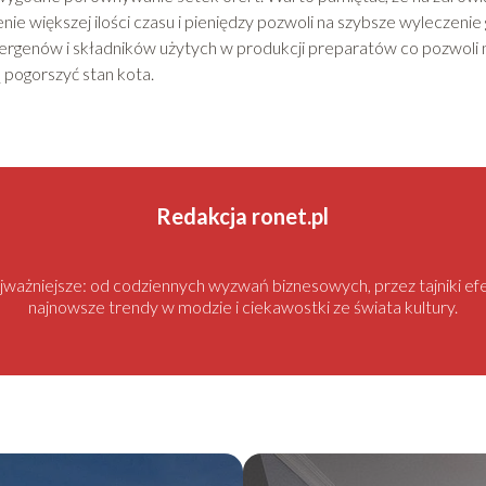
ie większej ilości czasu i pieniędzy pozwoli na szybsze wyleczenie 
 alergenów i składników użytych w produkcji preparatów co pozwoli
 pogorszyć stan kota.
Redakcja ronet.pl
najważniejsze: od codziennych wyzwań biznesowych, przez tajniki
najnowsze trendy w modzie i ciekawostki ze świata kultury.