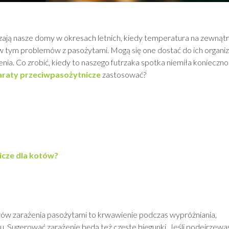
zczają nasze domy w okresach letnich, kiedy temperatura na zewnąt
, w tym problemów z pasożytami. Mogą się one dostać do ich organ
ia. Co zrobić, kiedy to naszego futrzaka spotka niemiła konieczno
araty przeciwpasożytnicze
zastosować?
icze dla kotów?
ów zarażenia pasożytami to krwawienie podczas wypróżniania,
u. Sugerować zarażenie będą też częste biegunki. Jeśli podejrzewa