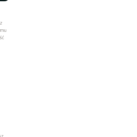
rz
izmu
ść
sz,