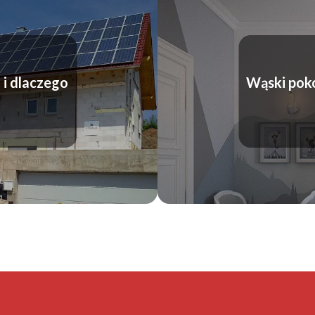
 i dlaczego
Wąski pokó