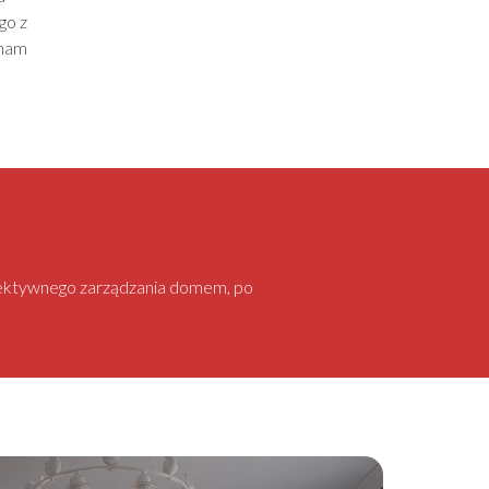
go z
 nam
 efektywnego zarządzania domem, po