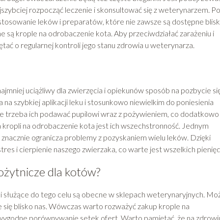
ajszybciej rozpocząć leczenie i skonsultować się z weterynarzem. P
osowanie leków i preparatów, które nie zawsze są dostępne blis
e są krople na odrobaczenie kota. Aby przeciwdziałać zarażeniu i
ać o regularnej kontroli jego stanu zdrowia u weterynarza.
ajmniej uciążliwy dla zwierzęcia i opiekunów sposób na pozbycie si
a szybkiej aplikacji leku i stosunkowo niewielkim do poniesienia
nie trzeba ich podawać pupilowi wraz z pożywieniem, co dodatkowo
ia kropli na odrobaczenie kota jest ich wszechstronność. Jednym
nacznie ogranicza problemy z pozyskaniem wielu leków. Dzięki
tres i cierpienie naszego zwierzaka, co warte jest wszelkich pienięd
ożytnicze dla kotów?
ki służące do tego celu są obecne w sklepach weterynaryjnych. Mo
uje się blisko nas. Wówczas warto rozważyć zakup krople na
 wygodne porównywanie setek ofert. Warto pamiętać, że na zdrowi