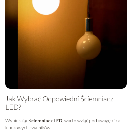
Jak Wybrać Odpowiedni Ściemniacz
LED?
Wybierając
ściemniacz LED
, warto wziąć pod uwagę kilka
kluczowych czynników: