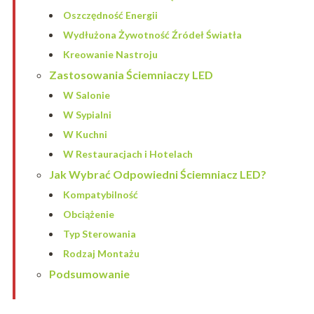
Oszczędność Energii
Wydłużona Żywotność Źródeł Światła
Kreowanie Nastroju
Zastosowania Ściemniaczy LED
W Salonie
W Sypialni
W Kuchni
W Restauracjach i Hotelach
Jak Wybrać Odpowiedni Ściemniacz LED?
Kompatybilność
Obciążenie
Typ Sterowania
Rodzaj Montażu
Podsumowanie