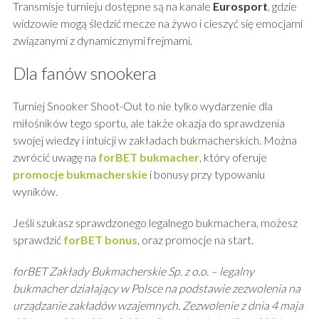
Transmisje turnieju dostępne są na kanale
Eurosport
, gdzie
widzowie mogą śledzić mecze na żywo i cieszyć się emocjami
związanymi z dynamicznymi frejmami.
Dla fanów snookera
Turniej Snooker Shoot-Out to nie tylko wydarzenie dla
miłośników tego sportu, ale także okazja do sprawdzenia
swojej wiedzy i intuicji w zakładach bukmacherskich. Można
zwrócić uwagę na
forBET bukmacher
, który oferuje
promocje bukmacherskie
i bonusy przy typowaniu
wyników.
Jeśli szukasz sprawdzonego legalnego bukmachera, możesz
sprawdzić
forBET bonus
, oraz promocje na start.
forBET Zakłady Bukmacherskie Sp. z o.o. – legalny
bukmacher działający w Polsce na podstawie zezwolenia na
urządzanie zakładów wzajemnych. Zezwolenie z dnia 4 maja