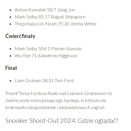
Antoni Kowalski 58:7 Jiang Jun
Mark Selby 85:17 Baipat Siripaporn
Thepchaiya Un-Nooh 75:30 Jimmy White
Ćwierćfinały
Mark Selby 104:1 Florian Nuessle
Wu Yize 71:6 Andrew Higginson
Finał
Liam Graham 28:31 Tom Ford
Triumf Toma Forda w finale nad Liamem Grahamem to
zwieńczenie emocjonującego turnieju, w którym nie
brakowało niespodzianek i widowiskowych zagrań.
Snooker Shoot-Out 2024: Gdzie oglądać?