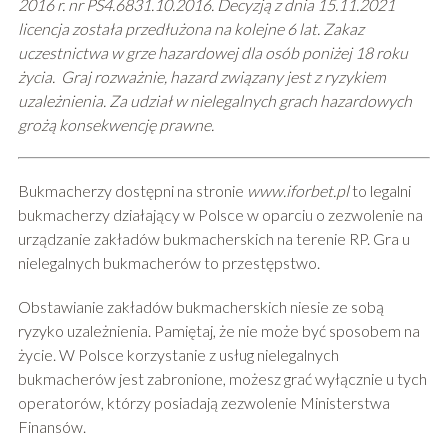
2016 r. nr PS4.6831.10.2016. Decyzją z dnia 15.11.2021
licencja została przedłużona na kolejne 6 lat. Zakaz
uczestnictwa w grze hazardowej dla osób poniżej 18 roku
życia. Graj rozważnie, hazard związany jest z ryzykiem
uzależnienia. Za udział w nielegalnych grach hazardowych
grożą konsekwencję prawne.
Bukmacherzy dostępni na stronie
www.iforbet.pl
to legalni
bukmacherzy działający w Polsce w oparciu o zezwolenie na
urządzanie zakładów bukmacherskich na terenie RP. Gra u
nielegalnych bukmacherów to przestępstwo.
Obstawianie zakładów bukmacherskich niesie ze sobą
ryzyko uzależnienia. Pamiętaj, że nie może być sposobem na
życie. W Polsce korzystanie z usług nielegalnych
bukmacherów jest zabronione, możesz grać wyłącznie u tych
operatorów, którzy posiadają zezwolenie Ministerstwa
Finansów.