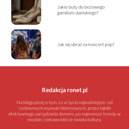
Jakie buty do beżowego
garnituru damskiego?
Jak się ubrać na koncert pop?
Redakcja ronet.pl
Na blogu piszę o tym, co w życiu najważniejsze: od
codziennych wyzwań biznesowych, przez tajniki
efektywnego zarządzania domem, po najnowsze trendy w
modzie i ciekawostki ze świata kultury.