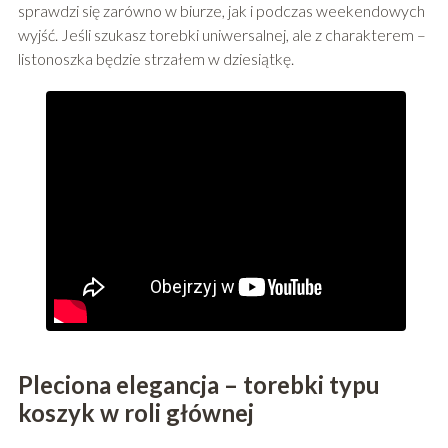
sprawdzi się zarówno w biurze, jak i podczas weekendowych
wyjść. Jeśli szukasz torebki uniwersalnej, ale z charakterem –
listonoszka będzie strzałem w dziesiątkę.
Pleciona elegancja – torebki typu
koszyk w roli głównej