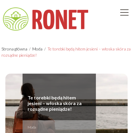
Strona główna
/
Moda
/
Te torebki będą hitem jesieni – włoska skóra za
rozsądne pieniądze!
Te torebki będą hitem
jesieni – włoska skóra za
rozsądne pieniądze!
Moda