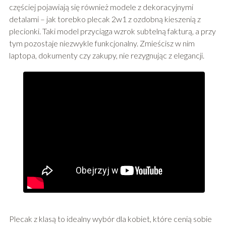
częściej pojawiają się również modele z dekoracyjnymi
detalami – jak torebko plecak 2w1 z ozdobną kieszenią z
plecionki. Taki model przyciąga wzrok subtelną fakturą, a przy
tym pozostaje niezwykle funkcjonalny. Zmieścisz w nim
laptopa, dokumenty czy zakupy, nie rezygnując z elegancji.
Plecak z klasą to idealny wybór dla kobiet, które cenią sobie