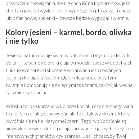
praktyczne rozwiązania, ale nie chcą iść na kompromisy, jeśli
chodzi o jakość i wygląd. Jesienią noś go do płaszcza, trencza
lub dzianinowej sukienki – zawsze będzie wyglądał świetnie.
Kolory jesieni – karmel, bordo, oliwka
i nie tylko
Jesienią natura maluje świat w odcieniach brązu, bordo, żółci i
zieleni – te same kolory królują w modzie, także w dodatkach.
Luksusowe torebki skórzane w barwach inspirowanych
jesienią dodają stylizacjom głębi i elegancji, a przy tym
świetnie komponują się z ciepłymi tkaninami, takimi jak wełna,
kaszmir czy dzianina.
Włoska torba skórzana w kolorze koniaku czy ciemnego wina
to nie tylko praktyczny wybór, ale też stylowy akcent, który
wyróżnia się na tle klasycznej czerni. Tego typu odcienie są
niezwykle uniwersalne – pasują zarówno do jasnych beży, jak i
intensywnych granatów czy szarości. Jeśli chcesz, by Twój