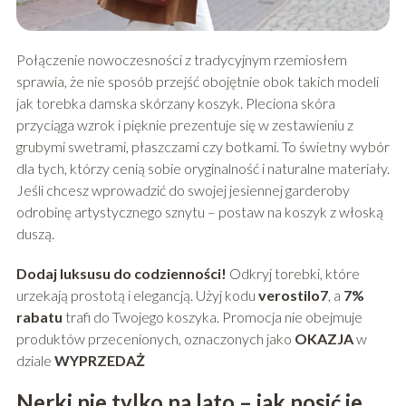
Połączenie nowoczesności z tradycyjnym rzemiosłem
sprawia, że nie sposób przejść obojętnie obok takich modeli
jak torebka damska skórzany koszyk. Pleciona skóra
przyciąga wzrok i pięknie prezentuje się w zestawieniu z
grubymi swetrami, płaszczami czy botkami. To świetny wybór
dla tych, którzy cenią sobie oryginalność i naturalne materiały.
Jeśli chcesz wprowadzić do swojej jesiennej garderoby
odrobinę artystycznego sznytu – postaw na koszyk z włoską
duszą.
Dodaj luksusu do codzienności!
Odkryj torebki, które
urzekają prostotą i elegancją. Użyj kodu
verostilo7
, a
7%
rabatu
trafi do Twojego koszyka. Promocja nie obejmuje
produktów przecenionych, oznaczonych jako
OKAZJA
w
dziale
WYPRZEDAŻ
Nerki nie tylko na lato – jak nosić je