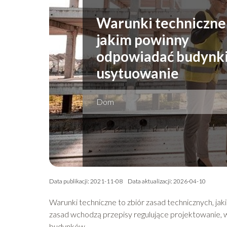
Warunki techniczne
jakim powinny
odpowiadać budynki 
usytuowanie
Dom
Data publikacji: 2021-11-08
Data aktualizacji: 2026-04-10
Warunki techniczne to zbiór zasad technicznych, j
zasad wchodzą przepisy regulujące projektowanie
budynków.