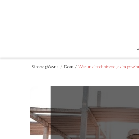
Strona główna
/
Dom
/
Warunki techniczne jakim powin