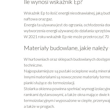
Ile wynosi wskaźnik Ep?
Wskaźnik Ep to ilość energii nieodnawialnej, jaką b
naftowa oraz gaz.
Energia ta używana jest do ogrzania, ochłodzenia dom
wytworzenia energii używanej do działania sprzętów
W 2021 roku wskaźnik Ep nie może przekroczyć 70 k
Materiały budowlane, jakie należ
W hurtowniach oraz sklepach budowlanych dostępny
techniczne.
Najpopularniejsze są pustaki ocieplone watą miner
Innymi materiałami są nowoczesne materiały termoiz
pianki służące do termoizolacji.
Stolarka okienna powinna spełniać wymogi izolacyjne
ramkami dystansowymi, a także okna mające dwie 
termoizolacyjnym i wyposażone w ciepłe, przerywają
a także w progach.