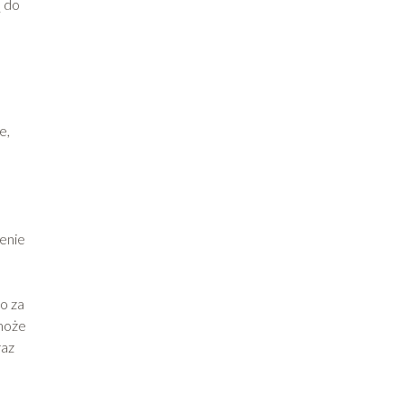
ą do
e,
zenie
o za
 może
raz