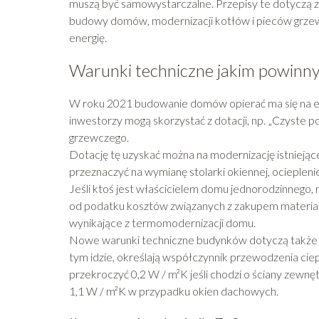
muszą być samowystarczalne. Przepisy te dotyczą 
budowy domów, modernizacji kotłów i pieców grze
energię.
Warunki techniczne jakim powinn
W roku 2021 budowanie domów opierać ma się na en
inwestorzy mogą skorzystać z dotacji, np. „Czyste 
grzewczego.
Dotację tę uzyskać można na modernizację istniejąc
przeznaczyć na wymianę stolarki okiennej, ocieple
Jeśli ktoś jest właścicielem domu jednorodzinnego, 
od podatku kosztów związanych z zakupem materiał
wynikające z termomodernizacji domu.
Nowe warunki techniczne budynków dotyczą także sto
tym idzie, określają współczynnik przewodzenia ci
przekroczyć 0,2 W / m²K jeśli chodzi o ściany zewn
1,1 W / m²K w przypadku okien dachowych.