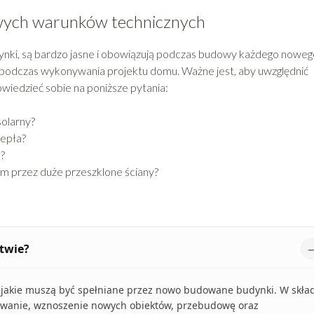
wych warunków technicznych
ynki, są bardzo jasne i obowiązują podczas budowy każdego noweg
 podczas wykonywania projektu domu. Ważne jest, aby uwzględnić
wiedzieć sobie na poniższe pytania:
solarny?
iepła?
u?
ym przez duże przeszklone ściany?
twie?
, jakie muszą być spełniane przez nowo budowane budynki. W skła
towanie, wznoszenie nowych obiektów, przebudowę oraz