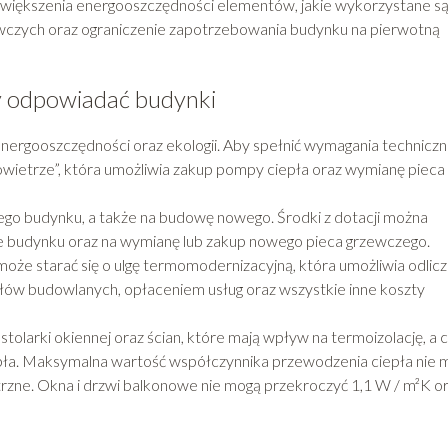
zwiększenia energooszczędności elementów, jakie wykorzystane s
wczych oraz ograniczenie zapotrzebowania budynku na pierwotną
y odpowiadać budynki
ergooszczędności oraz ekologii. Aby spełnić wymagania techniczn
powietrze”, która umożliwia zakup pompy ciepła oraz wymianę pieca
ego budynku, a także na budowę nowego. Środki z dotacji można
nie budynku oraz na wymianę lub zakup nowego pieca grzewczego.
może starać się o ulgę termomodernizacyjną, która umożliwia odlic
ów budowlanych, opłaceniem usług oraz wszystkie inne koszty
larki okiennej oraz ścian, które mają wpływ na termoizolację, a c
epła. Maksymalna wartość współczynnika przewodzenia ciepła nie
ętrzne. Okna i drzwi balkonowe nie mogą przekroczyć 1,1 W / m²K o