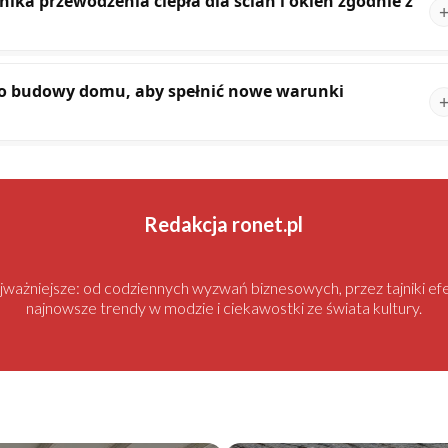
ika przewodzenia ciepła dla ścian i okien zgodnie z
do budowy domu, aby spełnić nowe warunki
Redakcja ronet.pl
najważniejsze: od codziennych wyzwań biznesowych, przez tajniki
najnowsze trendy w modzie i ciekawostki ze świata kultury.