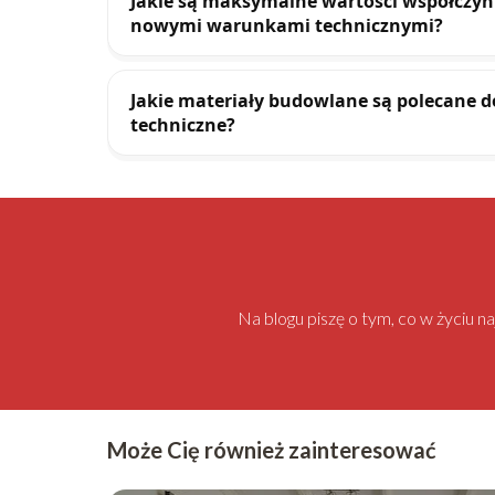
Jakie są maksymalne wartości współczynn
nowymi warunkami technicznymi?
Jakie materiały budowlane są polecane 
techniczne?
Na blogu piszę o tym, co w życiu 
Może Cię również zainteresować