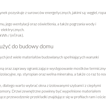
udynek pozyskuje z surowców energetycznych, jakimi są: węgiel, ropa
u, jego wentylacji oraz oświetlenia, a także pogrzania wody i
 elektrycznych.
Wh / (m²/rok).
y użyć do budowy domu
ch jest wiele materiałów budowlanych spełniających warunki
alną oraz zaprawy ograniczające występowanie mostków termiczny
olacyjne, np. styropian oraz wełna mineralna, a także co raz to n
, dlatego warto wybrać okna z izolowanymi szybami i z ciepłymi
komory. Drzwi zewnętrzne powinny być wypełnione materiałem
ce przewodzenie przekładki znajdujące się w profilach ram i oście