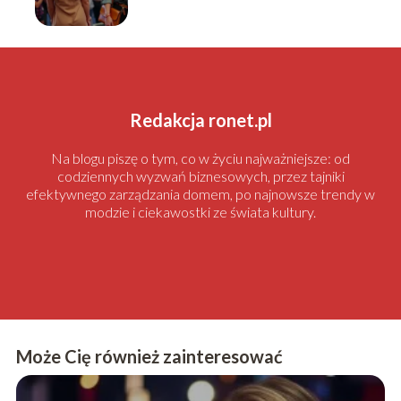
Redakcja ronet.pl
Na blogu piszę o tym, co w życiu najważniejsze: od
codziennych wyzwań biznesowych, przez tajniki
efektywnego zarządzania domem, po najnowsze trendy w
modzie i ciekawostki ze świata kultury.
Może Cię również zainteresować