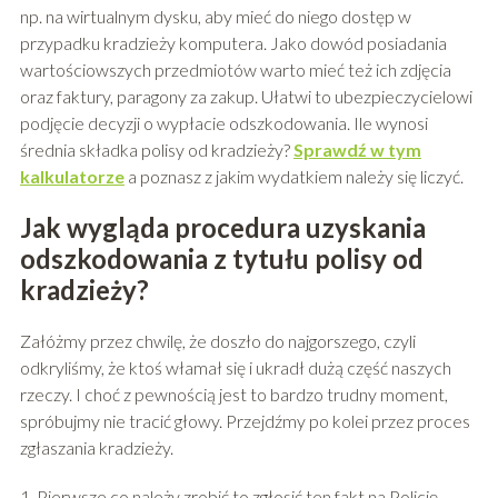
np. na wirtualnym dysku, aby mieć do niego dostęp w
przypadku kradzieży komputera. Jako dowód posiadania
wartościowszych przedmiotów warto mieć też ich zdjęcia
oraz faktury, paragony za zakup. Ułatwi to ubezpieczycielowi
podjęcie decyzji o wypłacie odszkodowania. Ile wynosi
średnia składka polisy od kradzieży?
Sprawdź w tym
kalkulatorze
a poznasz z jakim wydatkiem należy się liczyć.
Jak wygląda procedura uzyskania
odszkodowania z tytułu polisy od
kradzieży?
Załóżmy przez chwilę, że doszło do najgorszego, czyli
odkryliśmy, że ktoś włamał się i ukradł dużą część naszych
rzeczy. I choć z pewnością jest to bardzo trudny moment,
spróbujmy nie tracić głowy. Przejdźmy po kolei przez proces
zgłaszania kradzieży.
1. Pierwsze co należy zrobić to zgłosić ten fakt na Policję.