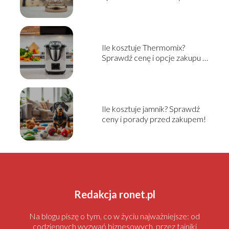
informacje
Ile kosztuje Thermomix?
Sprawdź cenę i opcje zakupu w
2025!
Ile kosztuje jamnik? Sprawdź
ceny i porady przed zakupem!
Redakcja ronet.pl
Na blogu piszę o tym, co w życiu najważniejsze: od
codziennych wyzwań biznesowych, przez tajniki