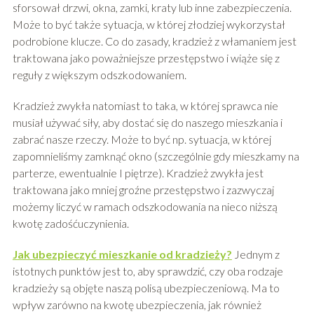
sforsował drzwi, okna, zamki, kraty lub inne zabezpieczenia.
Może to być także sytuacja, w której złodziej wykorzystał
podrobione klucze. Co do zasady, kradzież z włamaniem jest
traktowana jako poważniejsze przestępstwo i wiąże się z
reguły z większym odszkodowaniem.
Kradzież zwykła natomiast to taka, w której sprawca nie
musiał używać siły, aby dostać się do naszego mieszkania i
zabrać nasze rzeczy. Może to być np. sytuacja, w której
zapomnieliśmy zamknąć okno (szczególnie gdy mieszkamy na
parterze, ewentualnie I piętrze). Kradzież zwykła jest
traktowana jako mniej groźne przestępstwo i zazwyczaj
możemy liczyć w ramach odszkodowania na nieco niższą
kwotę zadośćuczynienia.
Jak ubezpieczyć mieszkanie od kradzieży?
Jednym z
istotnych punktów jest to, aby sprawdzić, czy oba rodzaje
kradzieży są objęte naszą polisą ubezpieczeniową. Ma to
wpływ zarówno na kwotę ubezpieczenia, jak również