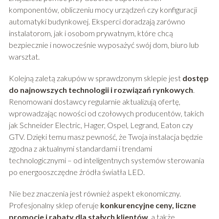
komponentów, obliczeniu mocy urządzeń czy konfiguracji
automatyki budynkowej. Eksperci doradzają zarówno
instalatorom, jak i osobom prywatnym, które chcą
bezpiecznie i nowocześnie wyposażyć swój dom, biuro lub
warsztat.
Kolejną zaletą zakupów w sprawdzonym sklepie jest
dostęp
do najnowszych technologii i rozwiązań rynkowych
.
Renomowani dostawcy regularnie aktualizują ofertę,
wprowadzając nowości od czołowych producentów, takich
jak Schneider Electric, Hager, Ospel, Legrand, Eaton czy
GTV. Dzięki temu masz pewność, że Twoja instalacja będzie
zgodna z aktualnymi standardami i trendami
technologicznymi – od inteligentnych systemów sterowania
po energooszczędne źródła światła LED.
Nie bez znaczenia jest również aspekt ekonomiczny.
Profesjonalny sklep oferuje
konkurencyjne ceny, liczne
promocje i rabaty dla stałych klientów
, a także