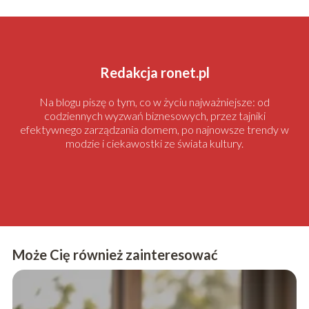
Redakcja ronet.pl
Na blogu piszę o tym, co w życiu najważniejsze: od
codziennych wyzwań biznesowych, przez tajniki
efektywnego zarządzania domem, po najnowsze trendy w
modzie i ciekawostki ze świata kultury.
Może Cię również zainteresować