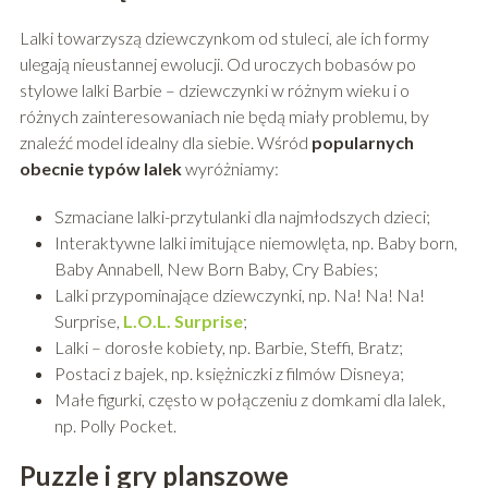
Lalki towarzyszą dziewczynkom od stuleci, ale ich formy
ulegają nieustannej ewolucji. Od uroczych bobasów po
stylowe lalki Barbie – dziewczynki w różnym wieku i o
różnych zainteresowaniach nie będą miały problemu, by
znaleźć model idealny dla siebie. Wśród
popularnych
obecnie typów lalek
wyróżniamy:
Szmaciane lalki-przytulanki dla najmłodszych dzieci;
Interaktywne lalki imitujące niemowlęta, np. Baby born,
Baby Annabell, New Born Baby, Cry Babies;
Lalki przypominające dziewczynki, np. Na! Na! Na!
Surprise,
L.O.L. Surprise
;
Lalki – dorosłe kobiety, np. Barbie, Steffi, Bratz;
Postaci z bajek, np. księżniczki z filmów Disneya;
Małe figurki, często w połączeniu z domkami dla lalek,
np. Polly Pocket.
Puzzle i gry planszowe