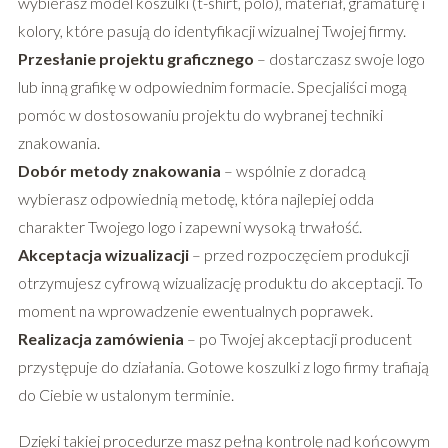
wybierasz model koszulki (t-shirt, polo), materiał, gramaturę i
kolory, które pasują do identyfikacji wizualnej Twojej firmy.
Przesłanie projektu graficznego
– dostarczasz swoje logo
lub inną grafikę w odpowiednim formacie. Specjaliści mogą
pomóc w dostosowaniu projektu do wybranej techniki
znakowania.
Dobór metody znakowania
– wspólnie z doradcą
wybierasz odpowiednią metodę, która najlepiej odda
charakter Twojego logo i zapewni wysoką trwałość.
Akceptacja wizualizacji
– przed rozpoczęciem produkcji
otrzymujesz cyfrową wizualizację produktu do akceptacji. To
moment na wprowadzenie ewentualnych poprawek.
Realizacja zamówienia
– po Twojej akceptacji producent
przystępuje do działania. Gotowe koszulki z logo firmy trafiają
do Ciebie w ustalonym terminie.
Dzięki takiej procedurze masz pełną kontrolę nad końcowym