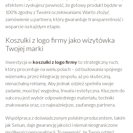
efektem i zyskujesz pewność, że gotowy produkt będzie w
100% zgodny z Twoimi oczekiwaniami. Warto złożyć
zamówienie u partnera, który gwarantuje transparentność i
wsparcie na każdym etapie.
Koszulki z logo firmy jako wizytówka
Twojej marki
Inwestycja w
koszulki z logo firmy
to strategiczny ruch,
który procentuje na wielu polach – od budowania spójnego
wizerunku, przez integrację zespołu, aż po skuteczną,
nienachalną reklamę. Aby jednak odzież spełniła swoje
zadanie, musi być wygodna, trwała i estetyczna. Kluczem do
sukcesu jest wybór odpowiedniego materiału, techniki
znakowania oraz, co najważniejsze, zaufanego partnera.
Współpraca z doświadczonym polskim producentem, takim
jak Seisan, daje gwarancję jakości i niemal nieograniczone
możliwości personalizacji. To pewność, że Twoja odzież