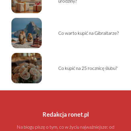
urodziny?
Co warto kupić na Gibraltarze?
Co kupić na 25 rocznicę ślubu?
Redakcja ronet.pl
Na blogu piszę o tym, co w życiu najważniejsze: od