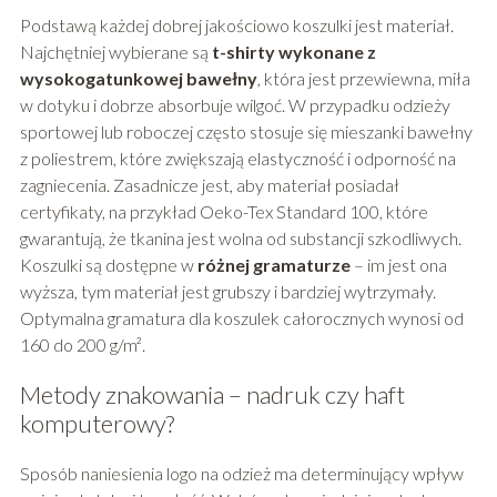
Podstawą każdej dobrej jakościowo koszulki jest materiał.
Najchętniej wybierane są
t-shirty wykonane z
wysokogatunkowej bawełny
, która jest przewiewna, miła
w dotyku i dobrze absorbuje wilgoć. W przypadku odzieży
sportowej lub roboczej często stosuje się mieszanki bawełny
z poliestrem, które zwiększają elastyczność i odporność na
zagniecenia. Zasadnicze jest, aby materiał posiadał
certyfikaty, na przykład Oeko-Tex Standard 100, które
gwarantują, że tkanina jest wolna od substancji szkodliwych.
Koszulki są dostępne w
różnej gramaturze
– im jest ona
wyższa, tym materiał jest grubszy i bardziej wytrzymały.
Optymalna gramatura dla koszulek całorocznych wynosi od
160 do 200 g/m².
Metody znakowania – nadruk czy haft
komputerowy?
Sposób naniesienia logo na odzież ma determinujący wpływ