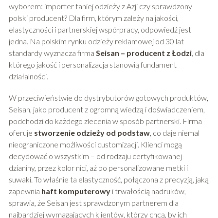
wyborem: importer taniej odzieży z Azji czy sprawdzony
polski producent? Dla firm, którym zależy na jakości,
elastyczności i partnerskiej współpracy, odpowiedź jest
jedna. Na polskim rynku odzieży reklamowej od 30 lat
standardy wyznacza firma
Seisan – producent z Łodzi
, dla
którego jakość i personalizacja stanowią fundament
działalności.
W przeciwieństwie do dystrybutorów gotowych produktów,
Seisan, jako producent z ogromną wiedzą i doświadczeniem,
podchodzi do każdego zlecenia w sposób partnerski. Firma
oferuje
stworzenie odzieży od podstaw
, co daje niemal
nieograniczone możliwości customizacji. Klienci mogą
decydować o wszystkim – od rodzaju certyfikowanej
dzianiny, przez kolor nici, aż po personalizowane metki i
suwaki. To właśnie ta elastyczność, połączona z precyzją, jaką
zapewnia
haft komputerowy
i trwałością nadruków,
sprawia, że Seisan jest sprawdzonym partnerem dla
najbardziej wymagających klientów, którzy chcą, by ich