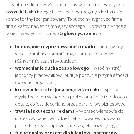
na zaufanie klientów. Zespół ubrany w jednolite, estetyczne
koszulki t-shirt
z logo firmy jest postrzegany jako bardziej
kompetentny i zorganizowany. To subtelny sygnał, że firma
dba o każdy, nawet najmniejszy szczegół. Korzyści płynące z
takiej inwestycji są liczne, a
5 głównych zalet
to:
budowanie rozpoznawalności marki
– pracownicy
stają się ambasadorami firmy, promując jej logo w
różnych miejscach i sytuacjach,
wzmacnianie ducha zespołowego
– wspólny strój
jednoczy pracowników i buduje poczucie przynależności
do jednej organizacji,
kreowanie profesjonalnego wizerunku
– spójny
wygląd zespołu świadczy o profesjonalizmie i dbałości o
detale, co jest doceniane przez partnerów biznesowych,
trwała i skuteczna reklama
– w przeciwieństwie do
ulotek czy banerów, odzież reklamowa jest używana
przez długi czas, zapewniając stałą ekspozycję logo,
funkcjonalny prezent dla klientów i partnerów
–