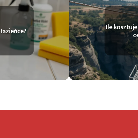
Ile kosztuj
łazieńce?
c