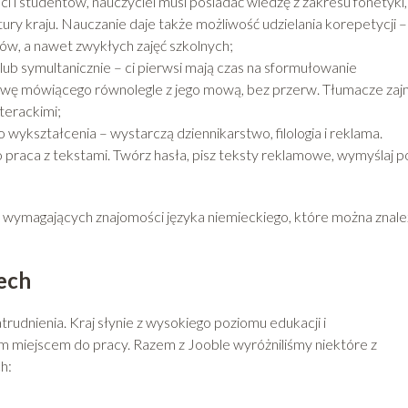
i i studentów, nauczyciel musi posiadać wiedzę z zakresu fonetyki,
tury kraju. Nauczanie daje także możliwość udzielania korepetycji –
w, a nawet zwykłych zajęć szkolnych;
ub symultanicznie – ci pierwsi mają czas na sformułowanie
owę mówiącego równolegle z jego mową, bez przerw. Tłumacze zaj
iterackimi;
wykształcenia – wystarczą dziennikarstwo, filologia i reklama.
o praca z tekstami. Twórz hasła, pisz teksty reklamowe, wymyślaj p
wymagających znajomości języka niemieckiego, które można znale
ech
trudnienia. Kraj słynie z wysokiego poziomu edukacji i
m miejscem do pracy. Razem z Jooble wyróżniliśmy niektóre z
h: