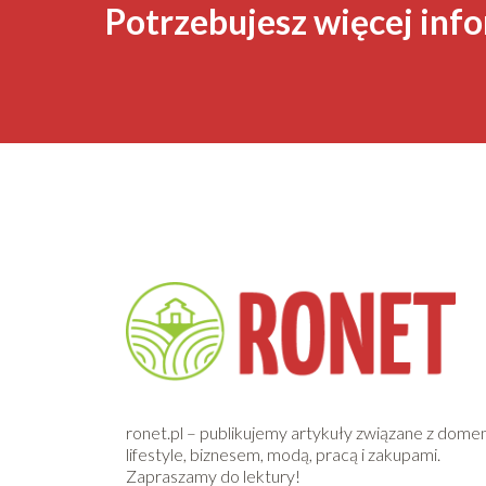
Potrzebujesz więcej info
ronet.pl – publikujemy artykuły związane z dome
lifestyle, biznesem, modą, pracą i zakupami.
Zapraszamy do lektury!