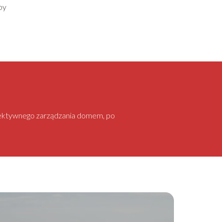
by
 efektywnego zarządzania domem, po