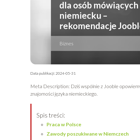
dla osób mówiących
niemiecku –
rekomendacje Joobl
Biznes
Data publikacji: 2024-05-31
Meta Description: Dziś wspólnie z Jooble opowie
znajomości języka niemieckiego.
Spis treści:
Praca w Polsce
Zawody poszukiwane w Niemczech