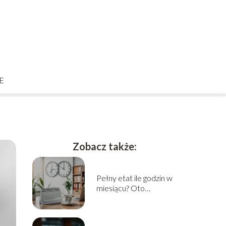
E
Zobacz także:
Pełny etat ile godzin w
miesiącu? Oto
odpowiedź!