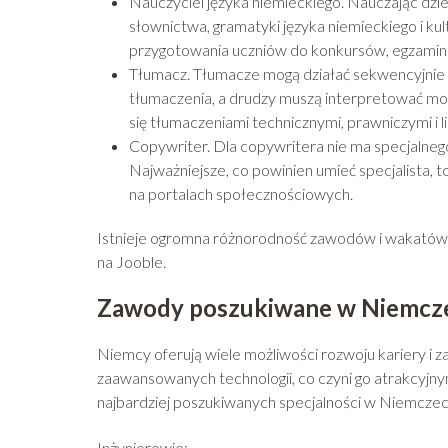
Nauczyciel języka niemieckiego. Nauczając dziec
słownictwa, gramatyki języka niemieckiego i kul
przygotowania uczniów do konkursów, egzaminó
Tłumacz. Tłumacze mogą działać sekwencyjnie l
tłumaczenia, a drudzy muszą interpretować m
się tłumaczeniami technicznymi, prawniczymi i l
Copywriter. Dla copywritera nie ma specjalnego 
Najważniejsze, co powinien umieć specjalista, t
na portalach społecznościowych.
Istnieje ogromna różnorodność zawodów i wakatów 
na Jooble.
Zawody poszukiwane w Niemcz
Niemcy oferują wiele możliwości rozwoju kariery i za
zaawansowanych technologii, co czyni go atrakcyjny
najbardziej poszukiwanych specjalności w Niemczec
Inżynierowie;