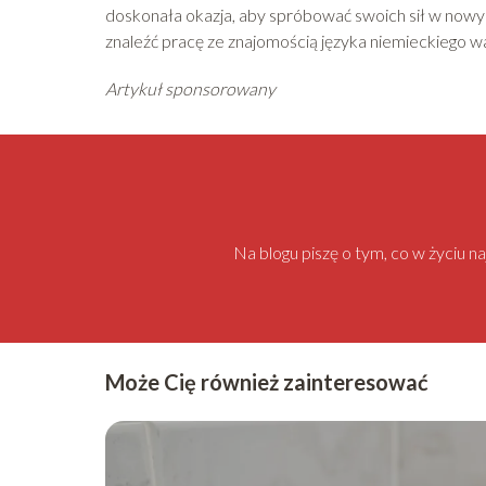
doskonała okazja, aby spróbować swoich sił w nowym 
znaleźć pracę ze znajomością języka niemieckiego w
Artykuł sponsorowany
Na blogu piszę o tym, co w życiu 
Może Cię również zainteresować