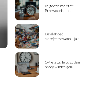
Ile godzin ma etat?
Przewodnik po
wymiarze czasu pracy
Działalność
nierejestrowana – jak
zacząć? Przewodnik
krok po kroku
1/4 etatu: ile to godzin
pracy w miesiącu?