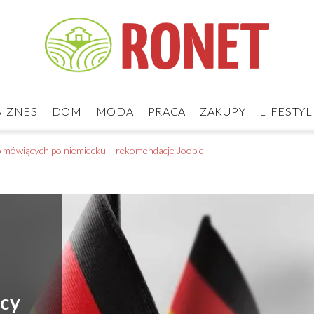
BIZNES
DOM
MODA
PRACA
ZAKUPY
LIFESTYL
ób mówiących po niemiecku – rekomendacje Jooble
acy